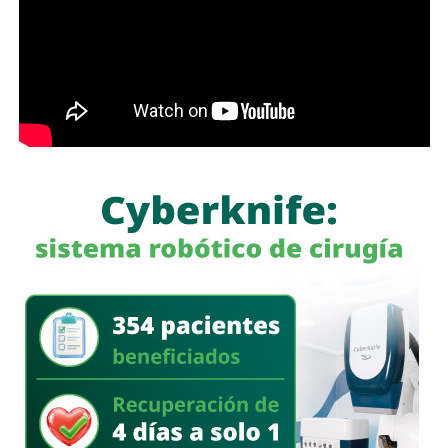
semáforo para respirar y léame con la mente un poco
menos cerrada.
Las primeras quejas llegaron porque
no había señalética
para avisarle a los conductores que había una barda
en medio de la calle
, pero la mayoría de los que piden la
señal con el aviso son los mismos que, a propósito, no
ven las que sí están, esas que indican un máximo en la
velocidad, o
ser cortés con los peatones que intentan
cruzar
.
Señales faltan más, como una que indique para qué o
quién es el carril central de Chapultepec
, que en
realidad nadie lo sabe a ciencia cierta, otras en toda la
ciudad, las
que avisen que la ciclovía no es para que se
estacionen autos de los negocios de Carranza o
Himno Nacional
.
La Avenida Chapultepec tiene varias señales que indican