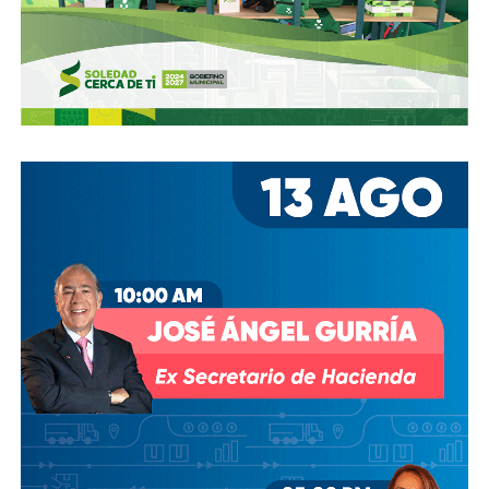
estacionamientos, hay ciclovías intransitables, hay
peatones en riesgo
porque los conductores no siguen el
reglamento.
En pocas palabras,
bajemos todos la velocidad… en
todo, hay topes
.
También lee:
Arrancó la carrera, todos la van perdiendo |
Columna de Haniel Valdés