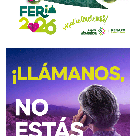
Sigue existiendo tardanza por parte de estas mismas
autoridades para
repintar o rescatar las señales que
no solo ahí, sino en toda la ciudad, están mal pintadas,
opacas, mal colocadas o tapadas por árboles
.
Los medios que
compartieron videos, que criticaron al
gobierno municipal, que incitaron al odio de
conductores hacia peatones
(como si eso no fuera pan
de cada día), ¿por qué no acompañaron sus post con un
“circule con cuidado”, “cumpla con lo establecido”,
“respete al peatón”?
A mis colegas de los medios: falta para el 2027, no
empecemos desde ya a
querer caerle mejor al que
todavía no saben si va a seguir en el poder
, hagamos
periodismo útil, no crítica en busca de likes.
Conductores:
respeten al peatón.
Peatones:
no usen el
móvil mientras cruzan las calles, ni intenten ganarle al
semáforo.
Ciclistas:
hay solo 3 ciclovías, pero usémoslas