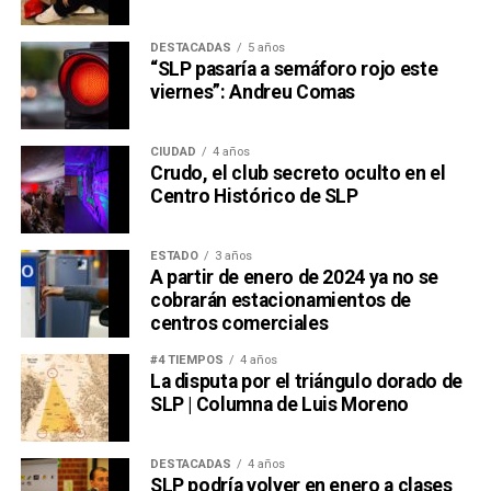
DESTACADAS
5 años
“SLP pasaría a semáforo rojo este
viernes”: Andreu Comas
CIUDAD
4 años
Crudo, el club secreto oculto en el
Centro Histórico de SLP
ESTADO
3 años
A partir de enero de 2024 ya no se
cobrarán estacionamientos de
centros comerciales
#4 TIEMPOS
4 años
La disputa por el triángulo dorado de
SLP | Columna de Luis Moreno
DESTACADAS
4 años
SLP podría volver en enero a clases