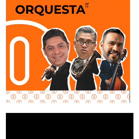
sigan a 100 km/h sobre un puente o paso a desnivel.
No soy un experto en ingeniería urbana, por lo que no
pretendo entrar en detalles técnicos de si está bien o mal
hecho, por eso me centro en los
debates que quieren
forzar las páginas de Facebook
que se llaman medios
de prensa.
Pocas veces he visto medios cuestionar la constante
construcción de estructura cochista que lejos de mejorar la
movilidad, como dicen los boletines oficiales, tienden
solamente a
favorecer la velocidad
.
¿Quién se acuerda de los peatones? ¿Quién piensa
en el que quiere cruzar la calle sin tener que subirse
a un gigante de hierro de más de 6 metros de altura?
Antes de que lo invada un pensamiento clasista,
whitexican o retrógrado y termine llamando “pobre” al que
camina, tómese los 30 minutos que tarda en cada