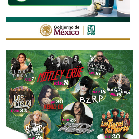
que el
límite de velocidad es de 50 km/h
, algunas casi
borradas -ahí te encargo, Ayuntamiento- pero en los
videos que circularon de autos voladores,
en ninguno de
los casos, la velocidad del vehículo estaba por debajo
del límite permitido
.
Sí hubo un fallo grande por parte de las
autoridades
viales municipales que no anunciaron a tiempo el tope
y no colocaron la señal hasta que ya estaba listo el muro
de los tormentos.