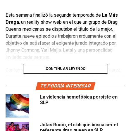
Esta semana finalizó la segunda temporada de
La Más
Draga
, un reality show web en el que un grupo de Drag
Queens mexicanas se disputaba el título de la mejor.
Durante nueve episodios trabajaron arduamente con el
objetivo de satisfacer al exigente jurado integrado por
Jhonny Carmona, Yari Mejia, Letal y una personalidad
invitada cada semana.
CONTINUAR LEYENDO
Conforme pasaban los días el fenómeno cobraba fuerza.
Cientos de miles de espectadores esperaban con ansia el
siguiente capítulo.
Las filias y fobias también salieron a
TE PODRÍA INTERESAR
relucir
, ya que los fanáticos de cada una de las
La violencia homofóbica persiste en
participantes se manifestaban en redes sociales. El éxito
SLP
fue tal que no faltaron los envidiosos y especuladores
que, con un alto índice de delirio de persecución,
comenzaron a inventar teorías de conspiración, los
Jotas Room, el club que busca ser el
homofóbicos.
referente drag queen en SLP