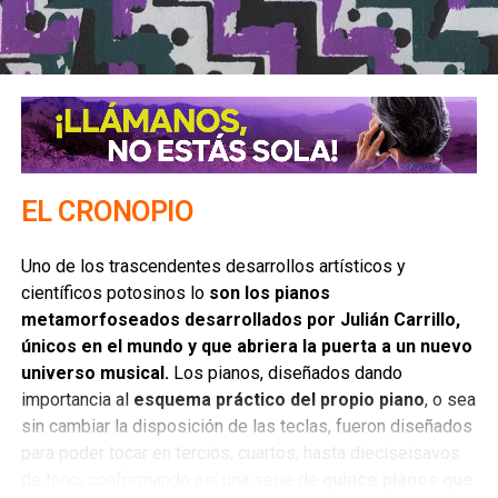
discretos, sin lugar y entrones. Por lo que hablar de glitter,
pestañas largas, pelucas y tacones es un agasajo, que
este reallity facilitó.
Por último, La Más Draga es un ejemplo claro de cómo es
que el colectivo de la diversidad sexual es totalmente
incluyente.
La ganadora fue una muejr cisgénero, de
talla grande y heterosexual
. Esto es una cachetada con
EL CRONOPIO
guante blanco con brillantina para aquellos grupos
excluyentes y separatistas que no dan cabida a la
Uno de los trascendentes desarrollos artísticos y
integración de corporalidades diversas, ni a sexualidades
científicos potosinos lo
son los pianos
diferentes.
metamorfoseados desarrollados por Julián Carrillo,
únicos en el mundo y que abriera la puerta a un nuevo
Sin más, este programa fue un excelente pretexto para
universo musical.
Los pianos, diseñados dando
reunir a la jotería en una suerte de nuevo impulso, alejado
importancia al
esquema práctico del propio piano
, o sea
de la masculinidad tóxica y de los prejuicios. Por lo que
es
sin cambiar la disposición de las teclas, fueron diseñados
necesario reconocer el enorme esfuerzo y el trabajo
para poder tocar en tercios, cuartos, hasta dieciseisavos
arduo de los productores
, pero, sobre todo, de esas 9
de tono, conformando así una serie de
quince pianos que
personas que dieron el alma en cada pasarela.