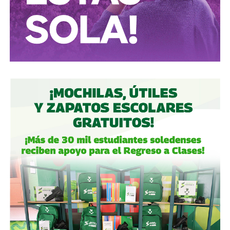
correctamente.
Autoridades:
hagan su trabajo, pero háganlo bien, y no
descuiden lo que hicieron antes por centrarse solo en
obras nuevas.
Gobierno estatal:
la obra municipal es para que las
personas se sientan más seguras entrando a un parque
bajo su cuidado, para evitar accidentes en una calle, de una
ciudad que también es parte del estado.
Gobierno municipal:
no se apresuren por hacer cosas
solo de cara a la contienda electoral, échenle ganas y
háganlas bien, respeten los tiempos, informen
oportunamente a los usuarios de las vialidades.
Ya aprovechando,
revisen las señales de tránsito de la
zona, que necesitan mantenimiento
, y luego dense una
vuelta por la ciudad:
hay banquetas que son