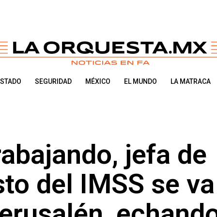
ESTADO
SEGURIDAD
MÉXICO
EL MUNDO
LA MATRACA
abajando, jefa de
sto del IMSS se va
erusalén, echand