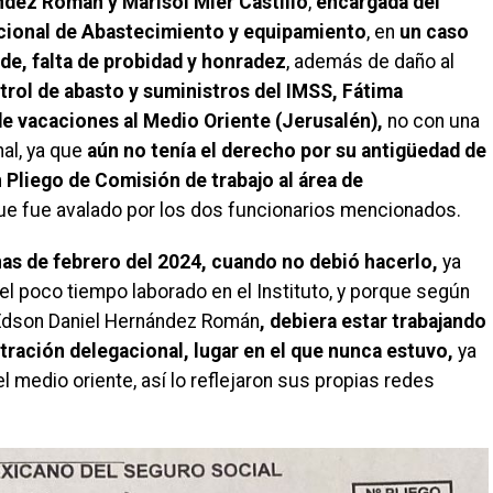
ndez Román y Marisol Mier Castillo
,
encargada del
cional de Abastecimiento y equipamiento
, en
un caso
de, falta de probidad y honradez
, además de daño al
ntrol de abasto y suministros del IMSS, Fátima
e vacaciones al Medio Oriente (Jerusalén),
no con una
nal, ya que
aún no tenía el derecho por su antigüedad de
Pliego de Comisión de trabajo al área de
e fue avalado por los dos funcionarios mencionados.
as de febrero del 2024, cuando no debió hacerlo,
ya
el poco tiempo laborado en el Instituto, y porque según
 Edson Daniel Hernández Román
, debiera estar trabajando
tración delegacional, lugar en el que nunca estuvo,
ya
 medio oriente, así lo reflejaron sus propias redes