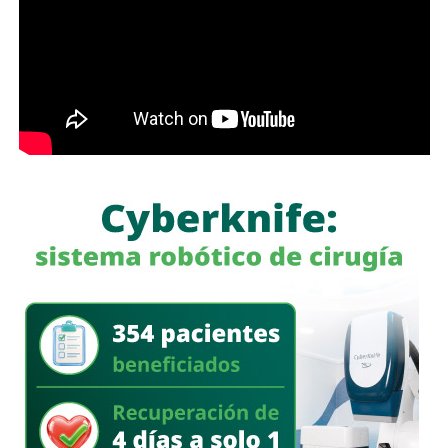
semáforo para respirar y léame con la mente un poco
menos cerrada.
Las primeras quejas llegaron porque
no había señalética
para avisarle a los conductores que había una barda
en medio de la calle
, pero la mayoría de los que piden la
señal con el aviso son los mismos que, a propósito, no
ven las que sí están, esas que indican un máximo en la
velocidad, o
ser cortés con los peatones que intentan
cruzar
.
Señales faltan más, como una que indique para qué o
quién es el carril central de Chapultepec
, que en
realidad nadie lo sabe a ciencia cierta, otras en toda la
ciudad, las
que avisen que la ciclovía no es para que se
estacionen autos de los negocios de Carranza o
Himno Nacional
.
La Avenida Chapultepec tiene varias señales que indican