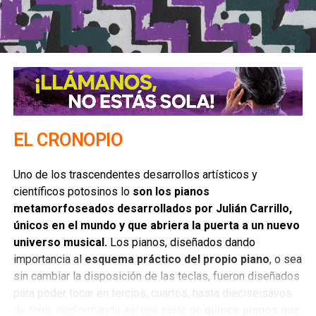
hacían reír todo el tiempo y nadie les tomaba en
serio.
EL CRONOPIO
Uno de los trascendentes desarrollos artísticos y
Esos eran los jotos, quienes nunca estuvieron en mi
científicos potosinos lo
son los pianos
pensamiento como hombres, sino como un tipo
metamorfoseados desarrollados por Julián Carrillo,
distinto de personas, donde parecía yo caber.
Tuve
únicos en el mundo y que abriera la puerta a un nuevo
mucho miedo durante un periodo muy largo. Me escondía
universo musical.
Los pianos, diseñados dando
porque no quería ser humillado como Carmelo, y no tenia
importancia al
esquema práctico del propio piano
, o sea
intenciones de hacer reír todo el tiempo como Yahairo.
sin cambiar la disposición de las teclas, fueron diseñados
para poder tocar en tercios, cuartos, hasta dieciseisavos
En esta cultura, la mexicana, hay una fuerte tendencia
de tono, conformando así una serie de
quince pianos que