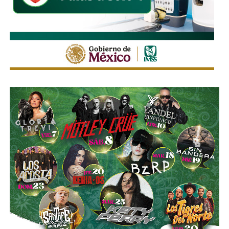
que el
límite de velocidad es de 50 km/h
, algunas casi
borradas -ahí te encargo, Ayuntamiento- pero en los
videos que circularon de autos voladores,
en ninguno de
los casos, la velocidad del vehículo estaba por debajo
del límite permitido
.
Sí hubo un fallo grande por parte de las
autoridades
viales municipales que no anunciaron a tiempo el tope
y no colocaron la señal hasta que ya estaba listo el muro
de los tormentos.