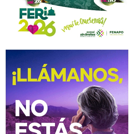
Sigue existiendo tardanza por parte de estas mismas
autoridades para
repintar o rescatar las señales que
no solo ahí, sino en toda la ciudad, están mal pintadas,
opacas, mal colocadas o tapadas por árboles
.
Los medios que
compartieron videos, que criticaron al
gobierno municipal, que incitaron al odio de
conductores hacia peatones
(como si eso no fuera pan
de cada día), ¿por qué no acompañaron sus post con un
“circule con cuidado”, “cumpla con lo establecido”,
“respete al peatón”?
A mis colegas de los medios: falta para el 2027, no
empecemos desde ya a
querer caerle mejor al que
todavía no saben si va a seguir en el poder
, hagamos
periodismo útil, no crítica en busca de likes.
Conductores:
respeten al peatón.
Peatones:
no usen el
móvil mientras cruzan las calles, ni intenten ganarle al