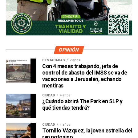
OPINIÓN
DESTACADAS
2 años
Con 4 meses trabajando, jefa de
control de abasto del IMSS se va de
vacaciones a Jerusalén, echando
mentiras
CIUDAD
4 años
¿Cuándo abrirá The Park en SLP y
qué tiendas tendrá?
CIUDAD
4 años
Tornillo Vázquez, la joven estrella del
rap potosino