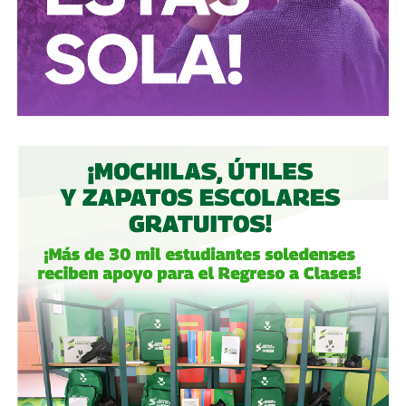
semáforo.
Ciclistas:
hay solo 3 ciclovías, pero usémoslas
correctamente.
Autoridades:
hagan su trabajo, pero háganlo bien, y no
descuiden lo que hicieron antes por centrarse solo en
obras nuevas.
Gobierno estatal:
la obra municipal es para que las
personas se sientan más seguras entrando a un parque
bajo su cuidado, para evitar accidentes en una calle, de una
ciudad que también es parte del estado.
Gobierno municipal:
no se apresuren por hacer cosas
solo de cara a la contienda electoral, échenle ganas y
háganlas bien, respeten los tiempos, informen
oportunamente a los usuarios de las vialidades.
Ya aprovechando,
revisen las señales de tránsito de la
zona, que necesitan mantenimiento
, y luego dense una
vuelta por la ciudad:
hay banquetas que son