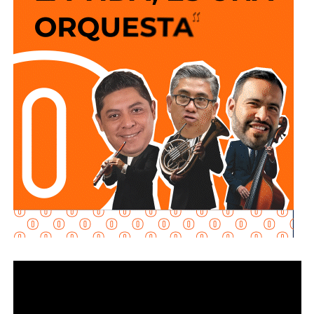
sigan a 100 km/h sobre un puente o paso a desnivel.
No soy un experto en ingeniería urbana, por lo que no
pretendo entrar en detalles técnicos de si está bien o mal
hecho, por eso me centro en los
debates que quieren
forzar las páginas de Facebook
que se llaman medios
de prensa.
Pocas veces he visto medios cuestionar la constante
construcción de estructura cochista que lejos de mejorar la
movilidad, como dicen los boletines oficiales, tienden
solamente a
favorecer la velocidad
.
¿Quién se acuerda de los peatones? ¿Quién piensa
en el que quiere cruzar la calle sin tener que subirse
a un gigante de hierro de más de 6 metros de altura?
Antes de que lo invada un pensamiento clasista,
whitexican o retrógrado y termine llamando “pobre” al que
camina, tómese los 30 minutos que tarda en cada