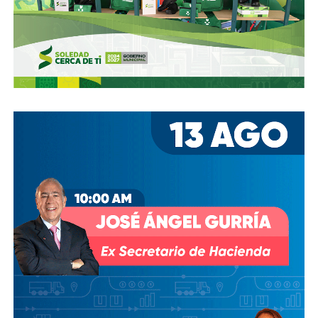
estacionamientos, hay ciclovías intransitables, hay
peatones en riesgo
porque los conductores no siguen el
reglamento.
En pocas palabras,
bajemos todos la velocidad… en
todo, hay topes
.
También lee:
Arrancó la carrera, todos la van perdiendo |
Columna de Haniel Valdés