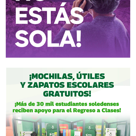
Conductores:
respeten al peatón.
Peatones:
no usen el
móvil mientras cruzan las calles, ni intenten ganarle al
semáforo.
Ciclistas:
hay solo 3 ciclovías, pero usémoslas
correctamente.
Autoridades:
hagan su trabajo, pero háganlo bien, y no
descuiden lo que hicieron antes por centrarse solo en
obras nuevas.
Gobierno estatal:
la obra municipal es para que las
personas se sientan más seguras entrando a un parque
bajo su cuidado, para evitar accidentes en una calle, de una
ciudad que también es parte del estado.
Gobierno municipal:
no se apresuren por hacer cosas
solo de cara a la contienda electoral, échenle ganas y
háganlas bien, respeten los tiempos, informen
oportunamente a los usuarios de las vialidades.