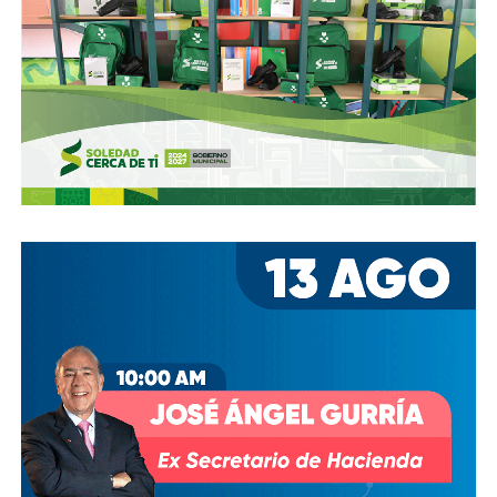
Ya aprovechando,
revisen las señales de tránsito de la
zona, que necesitan mantenimiento
, y luego dense una
vuelta por la ciudad:
hay banquetas que son
estacionamientos, hay ciclovías intransitables, hay
peatones en riesgo
porque los conductores no siguen el
reglamento.
En pocas palabras,
bajemos todos la velocidad… en
todo, hay topes
.
También lee:
Arrancó la carrera, todos la van perdiendo |
Columna de Haniel Valdés