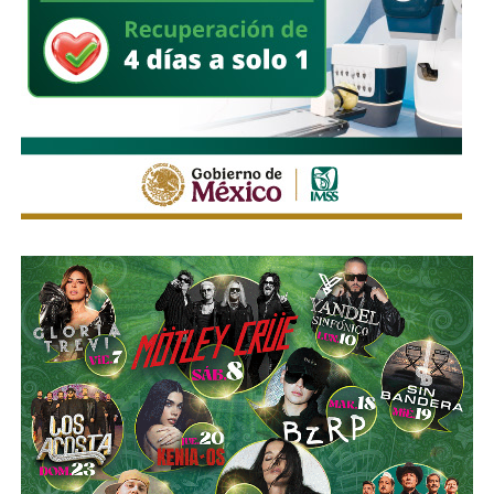
Himno Nacional
.
La Avenida Chapultepec tiene varias señales que indican
que el
límite de velocidad es de 50 km/h
, algunas casi
borradas -ahí te encargo, Ayuntamiento- pero en los
videos que circularon de autos voladores,
en ninguno de
los casos, la velocidad del vehículo estaba por debajo
del límite permitido
.
Sí hubo un fallo grande por parte de las
autoridades
viales municipales que no anunciaron a tiempo el tope