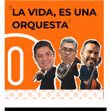
ingenieros viales o expertos de turno la solución
siempre es que el peatón suba y baje 200 escalones
de horribles estructuras de hierro
o que los autos
sigan a 100 km/h sobre un puente o paso a desnivel.
No soy un experto en ingeniería urbana, por lo que no
pretendo entrar en detalles técnicos de si está bien o mal
hecho, por eso me centro en los
debates que quieren
forzar las páginas de Facebook
que se llaman medios
de prensa.
Pocas veces he visto medios cuestionar la constante
construcción de estructura cochista que lejos de mejorar la
movilidad, como dicen los boletines oficiales, tienden
solamente a
favorecer la velocidad
.
¿Quién se acuerda de los peatones? ¿Quién piensa
en el que quiere cruzar la calle sin tener que subirse
a un gigante de hierro de más de 6 metros de altura?