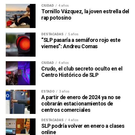
CIUDAD
4 años
Tornillo Vázquez, la joven estrella del
rap potosino
DESTACADAS
5 años
“SLP pasaría a semáforo rojo este
viernes”: Andreu Comas
CIUDAD
4 años
Crudo, el club secreto oculto en el
Centro Histórico de SLP
ESTADO
3 años
A partir de enero de 2024 ya no se
cobrarán estacionamientos de
centros comerciales
DESTACADAS
4 años
SLP podría volver en enero a clases
online