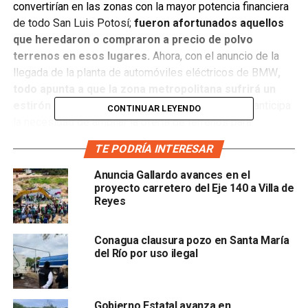
convertirían en las zonas con la mayor potencia financiera
de todo San Luis Potosí;
fueron afortunados aquellos
que heredaron o compraron a precio de polvo
terrenos en esos lugares.
Ahora, con el anuncio de la
llegada de la planta de automóviles eléctricos de BMW
,
todo apunta a que la zona metropolitana sufrirá un
estirón industrial, demográfico y social
, lo que anticipa
CONTINUAR LEYENDO
la necesidad de ampliar la oferta de terrenos para
personas y empresas; ahí,
un nuevo horizonte se
TE PODRÍA INTERESAR
asoma y con él se conformará un triángulo territorial,
posiblemente el más relevante del Bajío
:
Anuncia Gallardo avances en el
proyecto carretero del Eje 140 a Villa de
Reyes
Santa María del Río está a 27 minutos de distancia de
los parques industriales Logistik
, ubicados en Villa de
Reyes, donde a su vez, se encuentran varias de las
Conagua clausura pozo en Santa María
empresas más importantes de San Luis Potosí, como
del Río por uso ilegal
BMW, L’Oréal, GM; a unos metros de Dräexlmaier
(una
de las mayores empleadoras del estado); con decenas de
fábricas satélites y donde, posiblemente, también se
Gobierno Estatal avanza en