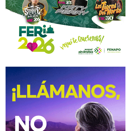
y no colocaron la señal hasta que ya estaba listo el muro
de los tormentos.
Sigue existiendo tardanza por parte de estas mismas
autoridades para
repintar o rescatar las señales que
no solo ahí, sino en toda la ciudad, están mal pintadas,
opacas, mal colocadas o tapadas por árboles
.
Los medios que
compartieron videos, que criticaron al
gobierno municipal, que incitaron al odio de
conductores hacia peatones
(como si eso no fuera pan
de cada día), ¿por qué no acompañaron sus post con un
“circule con cuidado”, “cumpla con lo establecido”,
“respete al peatón”?
A mis colegas de los medios: falta para el 2027, no
empecemos desde ya a
querer caerle mejor al que
todavía no saben si va a seguir en el poder
, hagamos
periodismo útil, no crítica en busca de likes.