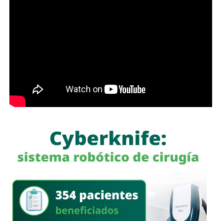
Antes de que lo invada un pensamiento clasista,
whitexican o retrógrado y termine llamando “pobre” al que
camina, tómese los 30 minutos que tarda en cada
semáforo para respirar y léame con la mente un poco
menos cerrada.
Las primeras quejas llegaron porque
no había señalética
para avisarle a los conductores que había una barda
en medio de la calle
, pero la mayoría de los que piden la
señal con el aviso son los mismos que, a propósito, no
ven las que sí están, esas que indican un máximo en la
velocidad, o
ser cortés con los peatones que intentan
cruzar
.
Señales faltan más, como una que indique para qué o
quién es el carril central de Chapultepec
, que en
realidad nadie lo sabe a ciencia cierta, otras en toda la
ciudad, las
que avisen que la ciclovía no es para que se
estacionen autos de los negocios de Carranza o