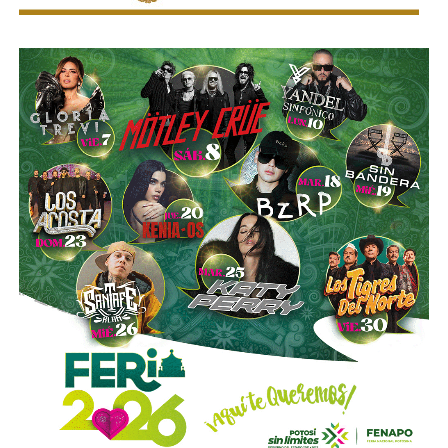
con proyectos de la talla de la remodelación del
Estadio
Santiago Bernabéu
del Real Madrid y de la ampliación
del
Metro de Nueva York
.
El vínculo de Slim con El Realito no se limita a su
participación como socio operador. La propia constructora
de Carlos Slim,
Carso Infraestructura y Construcción
(CICSA)
, fue la que diseñó y construyó físicamente la
presa, bajo un contrato adjudicado en 2008. Así lo
documenta el propio sitio de CICSA, que enlista la obra en
su portafolio de proyectos de agua, junto con reportes de
la revista
Expansión
y los reportes anuales de Grupo
Carso, que reportan el avance de la construcción en 2008 y
su conclusión en 2012. Es decir:
antes de cobrar por
operar el acueducto, Slim ya había cobrado por
levantarlo.
El otro bloque,
Conoinsa/Empresas ICA
(50.999% del
consorcio, la porción mayor), no es de Slim (o no del todo).