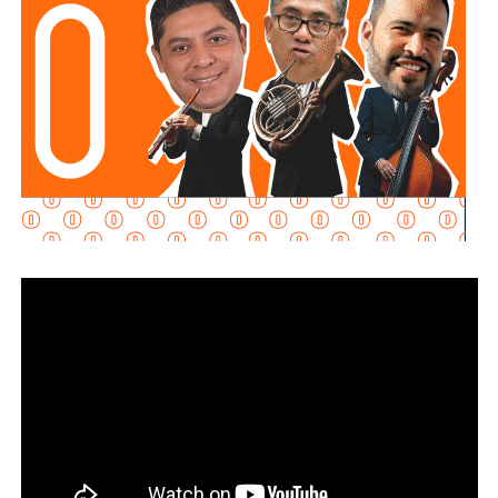
Slim
, y otro por el financiero regiomontano
David
Martínez Guzmán
, en sociedad con la cúpula de
Grupo
Televisa.
Aquos El Realito es una sociedad integrada por
Aqualia
Gestión Integral de Agua
(44%) y
Aqualia
Infraestructura
(5%), filiales del grupo español
FCC
;
Conoinsa
(50.999%), filial de
Empresas ICA
; y
Servicios
de Agua Trident
(0.001%), filial de la japonesa
Mitsui
.
El bloque Aqualia (49% del consorcio) responde, en última
instancia, a Carlos Slim: de acuerdo con registros
financieros citados por Bankinter y El Economista en
octubre de 2025, Slim controla 81.46% de FCC de forma
directa y otro 7.247% a través de Operadora Inbursa de
Fondos de Inversión. FCC, a su vez, mantiene 51% de
Aqualia después de vender 49% de esa filial al fondo
australiano
IFM Investors
.