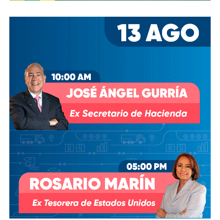
costado de la presidencia de Grupo Televisa en medio de
las investigaciones por el presunto soborno a ejecutivos
de la FIFA para asegurar los derechos del Mundial, fueron
ellos dos quienes asumieron el puesto de
Co-
Presidentes Ejecutivo
s.
Su relación con Martínez no se limita a Empresas ICA
,
pues desde octubre de 2024 (justo unos días antes del
cambio en la presidencia) el oriundo de Monterrey
ha
comprado, además, acciones de la propia Televisa
.
Empezó con 7.8%, lo que lo volvió su tercer mayor