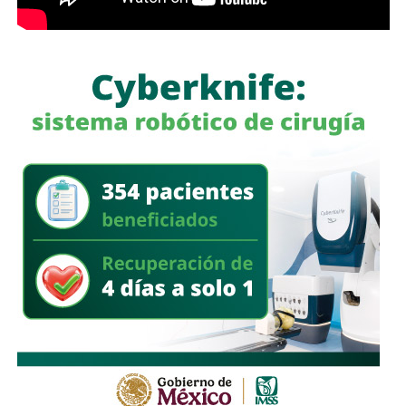
Históricamente propiedad de la familia Koplowitz,
FCC se
consolidó como una de las constructoras más
importantes de España
, pero fue acumulando una deuda
que la dejó al borde de la quiebra a mediados de la década
pasada, hasta que
el ingeniero Slim inyectó el capital
necesario para salvar a la compañía y convertirse en
su principal accionista
. Desde su llegada, se han hecho