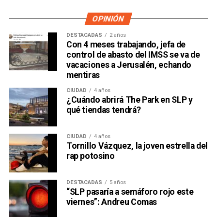
dueño accionario de la propia televisora.
OPINIÓN
DESTACADAS
2 años
Con 4 meses trabajando, jefa de
control de abasto del IMSS se va de
vacaciones a Jerusalén, echando
mentiras
CIUDAD
4 años
¿Cuándo abrirá The Park en SLP y
qué tiendas tendrá?
CIUDAD
4 años
Tornillo Vázquez, la joven estrella del
David Martínez es apodado coloquialmente como “
El
rap potosino
Fantasma de Wall Street
”, y ha adquirido un poder
inmenso en Latinoamérica, especialmente en Argentina,
DESTACADAS
5 años
donde ha servido como negociador para la deuda nacional
“SLP pasaría a semáforo rojo este
y en 2017, fue considerado por Forbes como el hombre
viernes”: Andreu Comas
más rico de dicho país. El regiomontano tiene un historial