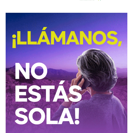
Según documentó el periodista Mathieu Tourliere en un
reportaje de investigación para la revista
Proceso
(15 de
marzo de 2025), con actas de asamblea y registros
públicos,
el conglomerado ICA lo controla desde el
rescate financiero de 2016-2018 el financiero
regiomontano David Martínez Guzmán
, vía vehículos
de Luxemburgo ligados a su fondo
Fintech Advisory
, en
sociedad con
Bernardo Gómez
y
Alfonso de Angoitia
,
los dos copresidentes de Grupo Televisa.
La estructura accionaria de ICA Tenedora se ha modificado
con el tiempo: tras la venta a la francesa Vinci, en
diciembre de 2022, de la participación conjunta en Grupo
Aeroportuario Centro Norte (OMA), quedó en
30% para
Martínez y 23.95% para cada uno de los dos
ejecutivos de Televisa
y un 1.2% de Control Empresarial
de Capitales, filial de Grupo Carso de Carlos Slim, es decir,
el propio Slim también tiene una participación minoritaria,
aunque simbólica, dentro del bloque de ICA.