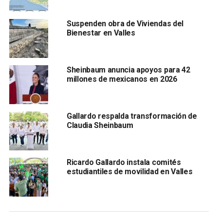
les anuncio,
estamos haciendo el estudio, sea
rehabilitación o nuevo hospital, pero van a tener un
Suspenden obra de Viviendas del
hospital digno en Ciudad Valles”
, informó.
Bienestar en Valles
Adicional a las inversiones en salud, la jefa del Poder
Ejecutivo destacó proyectos para San Luis Potosí que
fueron compromisos de campaña y están avanzando
,
Sheinbaum anuncia apoyos para 42
millones de mexicanos en 2026
como son la carretera Ciudad Valles-Tampico para
que sea de cuatro carriles; la carretera
Tamazunchale-Huejutla y el Aeropuerto de Tamuín,
Gallardo respalda transformación de
que se va a iniciar el próximo año.
Claudia Sheinbaum
Recordó que la Cuarta Transformación cambió la forma del
Gobierno en México, que antes estaba sujeta a un modelo
económico que solo beneficiaba a unos cuántos, mientras
Ricardo Gallardo instala comités
estudiantiles de movilidad en Valles
que hoy el principal objetivo es gobernar con el pueblo,
para el pueblo y por el pueblo.