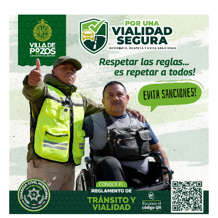
accionista; y hace unas semanas, se acabó se consolidar.
El pasado mes de junio, como parte de un aumento de
capital de alrededor de 7 mil millones de pesos aprobado
por los accionistas de Televisa, la empresa informó que l
a
participación de Martínez podría llegar a 22.3% una
vez se conviertan las obligaciones que compró, lo
que lo convertiría en el mayor accionista individual de
la compañía.
Esa conversión todavía no ocurre: se proyecta para 2027.
Azcárraga ha reducido considerablemente sus acciones
de la compañía, aunque conserva (vía un fideicomiso
familiar y una clase especial de acciones) el control formal
del voto de la empresa, independientemente de cuánto
capital tenga cada quien. En resumidas cuentas, aunque
Emilio Azcárraga tiene el poder de decisión
,
el mismo
financiero que reparte el control de El Realito con los
dos hombres más poderosos de Televisa está, al
mismo tiempo, camino a convertirse en el mayor