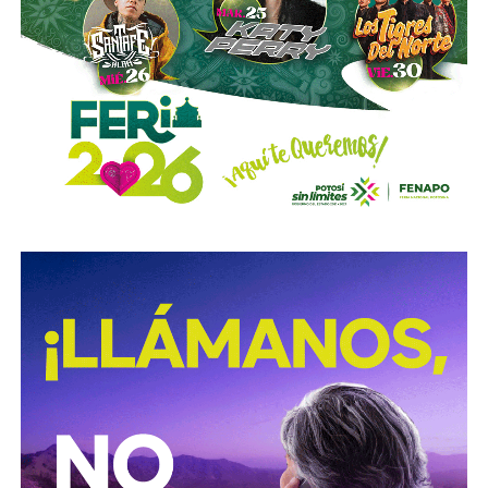
y no colocaron la señal hasta que ya estaba listo el muro
de los tormentos.
Sigue existiendo tardanza por parte de estas mismas
autoridades para
repintar o rescatar las señales que
no solo ahí, sino en toda la ciudad, están mal pintadas,
opacas, mal colocadas o tapadas por árboles
.
Los medios que
compartieron videos, que criticaron al
gobierno municipal, que incitaron al odio de
conductores hacia peatones
(como si eso no fuera pan
de cada día), ¿por qué no acompañaron sus post con un
“circule con cuidado”, “cumpla con lo establecido”,
“respete al peatón”?
A mis colegas de los medios: falta para el 2027, no
empecemos desde ya a
querer caerle mejor al que
todavía no saben si va a seguir en el poder
, hagamos
periodismo útil, no crítica en busca de likes.