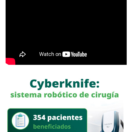
Antes de que lo invada un pensamiento clasista,
whitexican o retrógrado y termine llamando “pobre” al que
camina, tómese los 30 minutos que tarda en cada
semáforo para respirar y léame con la mente un poco
menos cerrada.
Las primeras quejas llegaron porque
no había señalética
para avisarle a los conductores que había una barda
en medio de la calle
, pero la mayoría de los que piden la
señal con el aviso son los mismos que, a propósito, no
ven las que sí están, esas que indican un máximo en la
velocidad, o
ser cortés con los peatones que intentan
cruzar
.
Señales faltan más, como una que indique para qué o
quién es el carril central de Chapultepec
, que en
realidad nadie lo sabe a ciencia cierta, otras en toda la
ciudad, las
que avisen que la ciclovía no es para que se
estacionen autos de los negocios de Carranza o