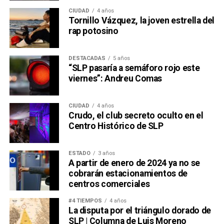
CIUDAD
4 años
Tornillo Vázquez, la joven estrella del
rap potosino
DESTACADAS
5 años
“SLP pasaría a semáforo rojo este
viernes”: Andreu Comas
CIUDAD
4 años
Crudo, el club secreto oculto en el
Centro Histórico de SLP
ESTADO
3 años
A partir de enero de 2024 ya no se
cobrarán estacionamientos de
centros comerciales
#4 TIEMPOS
4 años
La disputa por el triángulo dorado de
SLP | Columna de Luis Moreno