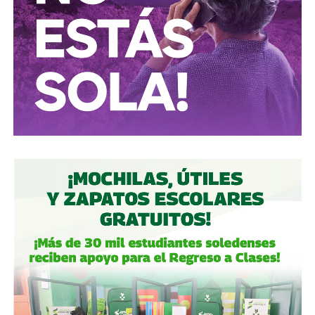
Conductores:
respeten al peatón.
Peatones:
no usen el
móvil mientras cruzan las calles, ni intenten ganarle al
semáforo.
Ciclistas:
hay solo 3 ciclovías, pero usémoslas
correctamente.
Autoridades:
hagan su trabajo, pero háganlo bien, y no
descuiden lo que hicieron antes por centrarse solo en
obras nuevas.
Gobierno estatal:
la obra municipal es para que las
personas se sientan más seguras entrando a un parque
bajo su cuidado, para evitar accidentes en una calle, de una
ciudad que también es parte del estado.
Gobierno municipal:
no se apresuren por hacer cosas
solo de cara a la contienda electoral, échenle ganas y
háganlas bien, respeten los tiempos, informen
oportunamente a los usuarios de las vialidades.