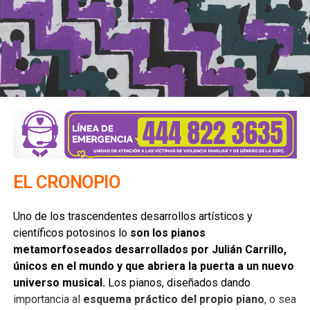
violencias hacia la sexo-diversidad se reproducen en los
espacios menos esperados.
La diversidad sexual forma parte de la dinámica social
actual, se concatena con los procesos culturales y ha dado
como resultado un abanico que abre las puertas para la
inclusión. Pero, al mismo tiempo, ha despertado a los
incautos tradicionalistas, que, aferrados a un status quo
dominante, buscas oprimir las libertades humanas.
También lee:
Con cariño para Priego | Columna de Paul
EL CRONOPIO
Ibarra
Uno de los trascendentes desarrollos artísticos y
ARTÍCULOS RELACIONADOS:
COMUNIDAD LGBT
científicos potosinos lo
son los pianos
HOMOFOBIA
MAURICIO CLARK
PAN SLP
metamorfoseados desarrollados por Julián Carrillo,
SIGUIENTE
únicos en el mundo y que abriera la puerta a un nuevo
La delicia y el placer que genera el fracaso de un
universo musical.
Los pianos, diseñados dando
nuevo gobierno | Columna de Enrique Domínguez
importancia al
esquema práctico del propio piano
, o sea
NO TE PIERDAS