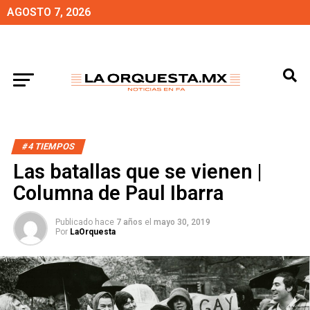
AGOSTO 7, 2026
#4 TIEMPOS
Las batallas que se vienen |
Columna de Paul Ibarra
Publicado hace
7 años
el
mayo 30, 2019
Por
LaOrquesta