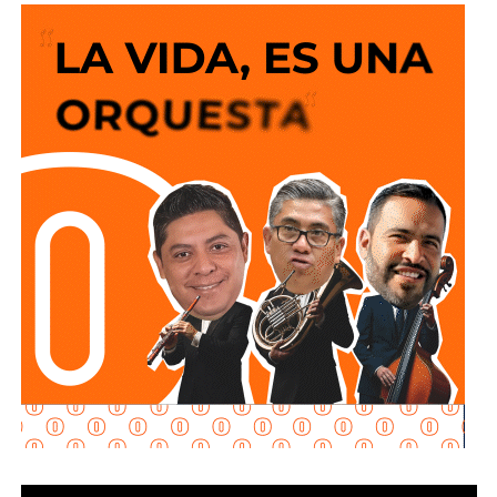
ingenieros viales o expertos de turno la solución
siempre es que el peatón suba y baje 200 escalones
de horribles estructuras de hierro
o que los autos
sigan a 100 km/h sobre un puente o paso a desnivel.
No soy un experto en ingeniería urbana, por lo que no
pretendo entrar en detalles técnicos de si está bien o mal
hecho, por eso me centro en los
debates que quieren
forzar las páginas de Facebook
que se llaman medios
de prensa.
Pocas veces he visto medios cuestionar la constante
construcción de estructura cochista que lejos de mejorar la
movilidad, como dicen los boletines oficiales, tienden
solamente a
favorecer la velocidad
.
¿Quién se acuerda de los peatones? ¿Quién piensa
en el que quiere cruzar la calle sin tener que subirse
a un gigante de hierro de más de 6 metros de altura?