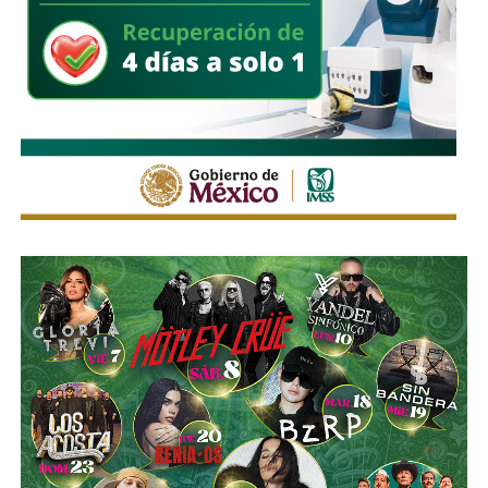
Himno Nacional
.
La Avenida Chapultepec tiene varias señales que indican
que el
límite de velocidad es de 50 km/h
, algunas casi
borradas -ahí te encargo, Ayuntamiento- pero en los
videos que circularon de autos voladores,
en ninguno de
los casos, la velocidad del vehículo estaba por debajo
del límite permitido
.
Sí hubo un fallo grande por parte de las
autoridades
viales municipales que no anunciaron a tiempo el tope