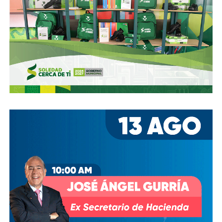
Ya aprovechando,
revisen las señales de tránsito de la
zona, que necesitan mantenimiento
, y luego dense una
vuelta por la ciudad:
hay banquetas que son
estacionamientos, hay ciclovías intransitables, hay
peatones en riesgo
porque los conductores no siguen el
reglamento.
En pocas palabras,
bajemos todos la velocidad… en
todo, hay topes
.
También lee:
Arrancó la carrera, todos la van perdiendo |
Columna de Haniel Valdés