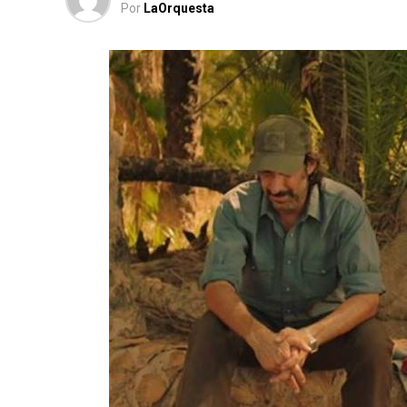
Por
LaOrquesta