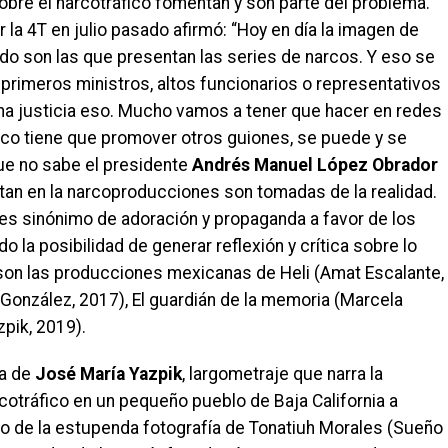
 sobre el narcotráfico fomentan y son parte del problema.
r la 4T en julio pasado afirmó: “Hoy en día la imagen de
do son las que presentan las series de narcos. Y eso se
primeros ministros, altos funcionarios o representativos
na justicia eso. Mucho vamos a tener que hacer en redes
ico tiene que promover otros guiones, se puede y se
ue no sabe el presidente
Andrés Manuel López Obrador
an en la narcoproducciones son tomadas de la realidad.
o es sinónimo de adoración y propaganda a favor de los
do la posibilidad de generar reflexión y crítica sobre lo
on las producciones mexicanas de Heli (Amat Escalante,
o González, 2017), El guardián de la memoria (Marcela
zpik, 2019).
ma de
José María Yazpik
, largometraje que narra la
rcotráfico en un pequeño pueblo de Baja California a
no de la estupenda fotografía de Tonatiuh Morales (Sueño