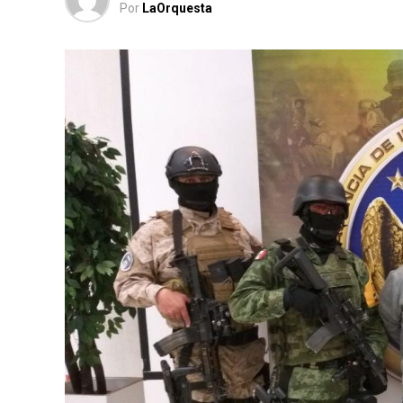
Por
LaOrquesta