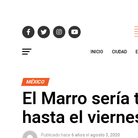
INICIO
CIUDAD
MÉXICO
El Marro sería 
hasta el vierne
Publicado hace
6 años
el
agosto 3, 2020