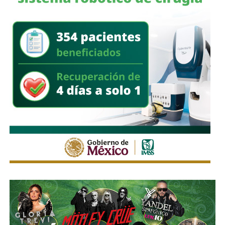
estaba, probablemente, en su mejor nivel y fue
fundamental en el mediocampo de los alemanes. A pesar
de que se fue, los dirigidos por Flick han conseguido
superar esa importante baja y mantenerse en la pelea por
casi todos los títulos (tropezaron en la copa de Alemania
contra el Holstein Kiel, conjunto de segunda división).
La maquina alemana ha llegado a lo más alto,
ahora la
pregunta es, ¿cuánto tiempo logrará mantenerse?
Tiene por delante una eliminatoria en la que enfrentaran a
la Lazio y en Bundesliga marchan como primeros con 48
puntos, su más cercano perseguidor es el Leipzig con 41.
La tarea de Flick pasa por mantener motivados a sus
jugadores ahora que lo han ganado todo. Enhorabuena,
Bayern.