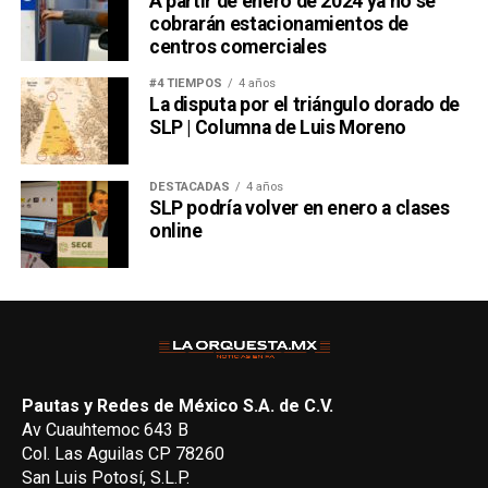
A partir de enero de 2024 ya no se
cobrarán estacionamientos de
centros comerciales
#4 TIEMPOS
4 años
La disputa por el triángulo dorado de
SLP | Columna de Luis Moreno
DESTACADAS
4 años
SLP podría volver en enero a clases
online
Pautas y Redes de México S.A. de C.V.
Av Cuauhtemoc 643 B
Col. Las Aguilas CP 78260
San Luis Potosí, S.L.P.