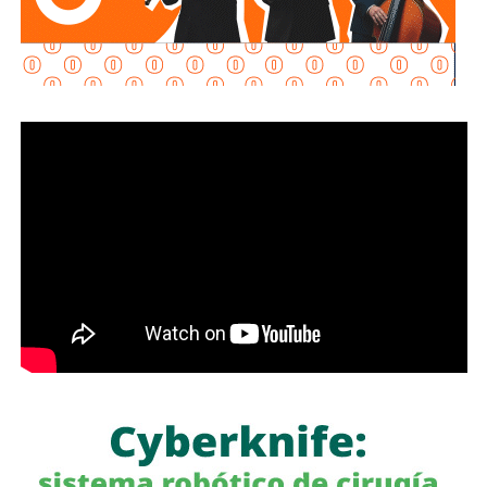
David Alaba, un jugadorazo y pieza clase que termina
contrato al finalizar la temporada, sin embargo, el club dejó
clara su posición, le ofrecían la renovación, pero no se iban
a volver locos para pagar más allá de lo que tienen
estipulado.
En el Bayern han demostrado que por delante de cualquier
jugador está el equipo
. Se han despendido de algunos
futbolistas, pero los que los sustituyen, saben a lo
qué se juega y logran ocupar de manera correcta el
lugar
. En este caso, esta el ejemplo de Thiago Alcántara,
quien en verano partió al Liverpool. El jugador español