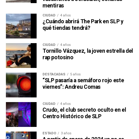
mentiras
CIUDAD
4 años
¿Cuándo abrirá The Park en SLP y
qué tiendas tendrá?
CIUDAD
4 años
Tornillo Vázquez, la joven estrella del
rap potosino
DESTACADAS
5 años
“SLP pasaría a semáforo rojo este
viernes”: Andreu Comas
CIUDAD
4 años
Crudo, el club secreto oculto en el
Centro Histórico de SLP
ESTADO
3 años