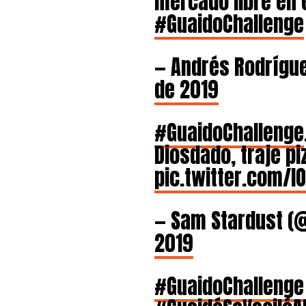
mercado libre en e
#GuaidoChallenge
— Andrés Rodríg
de 2019
#GuaidoChallenge
Diosdado, traje pi
pic.twitter.com/l
— Sam Stardust (
2019
#GuaidoChallenge