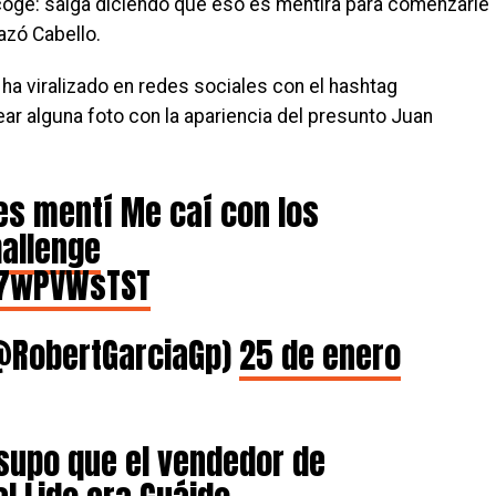
coge: salga diciendo que eso es mentira para comenzarle
azó Cabello.
se ha viralizado en redes sociales con el hashtag
ear alguna foto con la apariencia del presunto Juan
es mentí Me caí con los
allenge
07wPVWsTST
(@RobertGarciaGp)
25 de enero
supo que el vendedor de