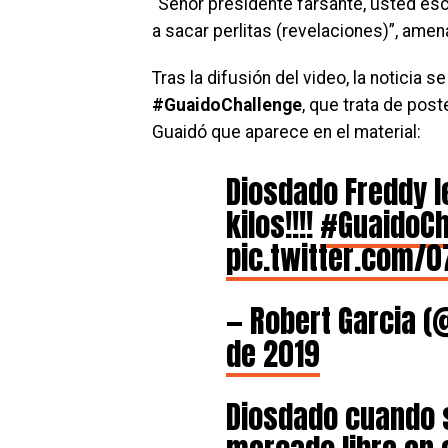
“Señor presidente farsante, usted es
a sacar perlitas (revelaciones)”, amen
Tras la difusión del video, la noticia 
#GuaidoChallenge
, que trata de post
Guaidó que aparece en el material:
Diosdado Freddy l
kilos!!!!
#GuaidoCh
pic.twitter.com/
— Robert Garcia 
de 2019
Diosdado cuando 