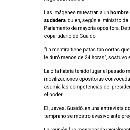
Las imágenes muestran a un
hombre c
sudadera
, quien, según el ministro d
Parlamento de mayoría opositora. Det
copartidario de Guaidó.
“La mentira tiene patas tan cortas que
le duró menos de 24 horas”, sostuvo e
La cita habría tenido lugar el pasado 
movilizaciones opositoras convocadas 
asumía las competencias del presid
el poder.
El jueves, Guaidó, en una entrevista c
temprano se mostró evasivo ante preg
La reunión fue mencionada inicialment