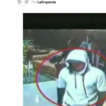
Por
LaOrquesta