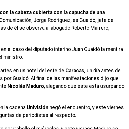
on la cabeza cubierta con la capucha de una
e Comunicación, Jorge Rodríguez, es Guaidó, jefe del
rás de él se observa al abogado Roberto Marrero,
 en el caso del diputado interino Juan Guaidó la mentira
l ministro.
martes en un hotel del este de
Caracas,
un día antes de
por Guaidó. Al final de las manifestaciones dijo que
ente
Nicolás Maduro
, alegando que éste está usurpando
on la cadena
Univisión
negó el encuentro, y este viernes
untas de periodistas al respecto.
e por Cabello el miércoles, y este viernes Maduro se