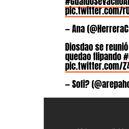
#GuaidóSeVacilóA
pic.twitter.com/
— Ana (@HerreraC
Diosdao se reuni
quedao flipando
#
pic.twitter.com/
— Sofi? (@arepaho