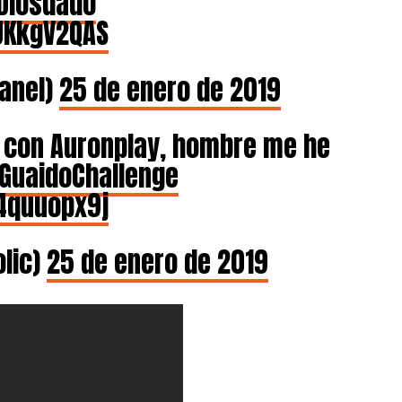
Diosdado
rUKkgV2QAS
anel)
25 de enero de 2019
ó con Auronplay, hombre me he
GuaidoChallenge
Z4quuopx9j
lic)
25 de enero de 2019