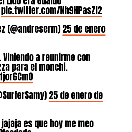
l Lido era Guáido
pic.twitter.com/Nh9HPasZI2
uez (@andreserm)
25 de enero
. Viniendo a reunirme con
zza para el monchi.
Ofjor6CmO
@SurferSamy)
25 de enero de
jajaja es que hoy me meo