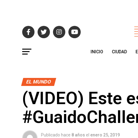
INICIO
CIUDAD
EL MUNDO
(VIDEO) Este e
#GuaidoChallen
Publicado hace
8 años
el
enero 25, 2019