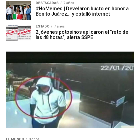
DESTACADAS
7 años
#NoMemes | Develaron busto en honor a
Benito Juárez… y estalló internet
ESTADO
7 años
2 jóvenes potosinos aplicaron el “reto de
las 48 horas”, alerta SSPE
EL MUNDO
8 años