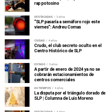
rap potosino
DESTACADAS
5 años
“SLP pasaría a semáforo rojo este
viernes”: Andreu Comas
CIUDAD
4 años
Crudo, el club secreto oculto en el
Centro Histórico de SLP
ESTADO
3 años
A partir de enero de 2024 ya no se
cobrarán estacionamientos de
centros comerciales
#4 TIEMPOS
4 años
La disputa por el triángulo dorado de
SLP | Columna de Luis Moreno
DESTACADAS
4 años