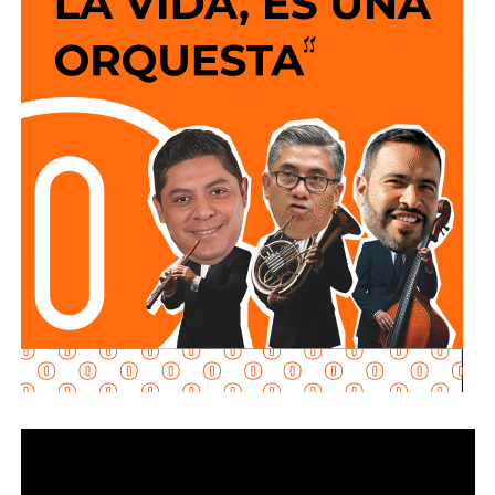
social “Lavanderías Gratuitas”, el mandatario estatal
manifestó el interés de que Soledad fuera de los primeros
municipios beneficiados, por lo que se expresó la
disposición del Ayuntamiento para colaborar en la
consolidación de este proyecto, el cual ahora comienza a
materializarse en un espacio del Sistema Municipal para
el Desarrollo Integral de la Familia (DIF) destinado al
bienestar de las familias.
“Esta lavandería representa un apoyo real para la economía
de las familias, porque les permitirá ahorrar tiempo y
dinero; en Soledad seguimos gestionando y trabajando de
la mano con el Gobierno del Estado para que los