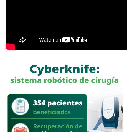
programas sociales lleguen primero a quienes más lo
necesitan”, expresó el edil soledense.
El programa estatal contempla brindar de manera gratuita
el servicio de lavado de ropa con equipo especializado e
insumos incluidos, lo que beneficiará principalmente a
madres y padres de familia, personas adultas mayores y
sectores vulnerables, fortaleciendo la cercanía del
gobierno con la ciudadanía y ampliando los servicios
comunitarios en favor del bienestar social.