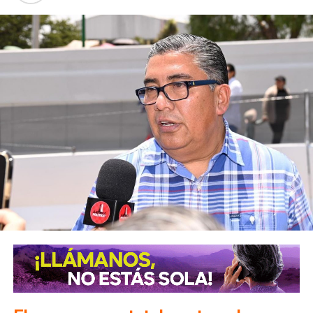
paciente es escuchado
, que una familia encuentra
esperanza y que una comunidad avanza”, expresó, al
destacar que el
Centro
impulsa una nueva cultura en torno
al bienestar emocional, promoviendo el mensaje de que
pedir ayuda es un derecho y un paso fundamental para
cuidar la salud mental.
Estela Arriaga
recordó que anteriormente el
DIF
ofrecía
atención psicológica individual, grupal, familiar y de pareja;
sin embargo, ante la creciente demanda de estos
servicios, se tomó la decisión, con el impulso del
alcalde
Enrique Galindo
, de crear el
Centro Municipal de Salud