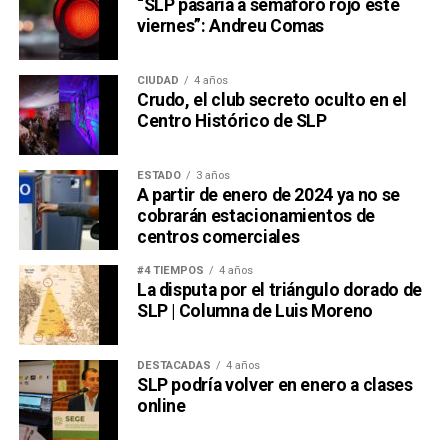
“SLP pasaría a semáforo rojo este
viernes”: Andreu Comas
CIUDAD
4 años
Crudo, el club secreto oculto en el
Centro Histórico de SLP
ESTADO
3 años
A partir de enero de 2024 ya no se
cobrarán estacionamientos de
centros comerciales
#4 TIEMPOS
4 años
La disputa por el triángulo dorado de
SLP | Columna de Luis Moreno
DESTACADAS
4 años
SLP podría volver en enero a clases
online