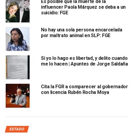
Es posible que la muerte de la
Estado y en el Código Nacional de Procedimientos
influencer Paola Márquez se deba a un
Penales.
suicidio: FGE
Explicó que la Fiscalía encontró elementos
suficientes para integrar una carpeta de
No hay una sola persona encarcelada
por maltrato animal en SLP: FGE
investigación y solicitar ante el Poder Judicial las
medidas correspondientes
Si yo lo hago es libertad, y delito cuando
me lo hacen | Apuntes de Jorge Saldaña
Cita la FGR a comparecer al gobernador
con licencia Rubén Rocha Moya
. Precisó que corresponde a un Juez determinar la
procedencia de una orden de arresto o presentación,
mientras que la Fiscalía actúa como representante jurídico
de quien denuncia.
ESTADO