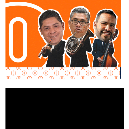
inversión permitirá reducir riesgos para el personal
operativo, atender con mayor rapidez situaciones de
emergencia y garantizar más seguridad y tranquilidad a las
familias potosinas.
Ricardo Gallardo reconoció la labor de la Secretaría de la
Defensa Nacional mediante la aplicación del Plan DN-III-E,
así como el trabajo del Heroico Cuerpo de Bomberos y de
las agrupaciones de salvamento y rescate, cuyos
integrantes, dijo, son auténticos héroes que protegen
diariamente la vida, la integridad y el patrimonio de la
población.