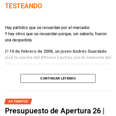
TESTEANDO
Hay partidos que se recuerdan por el marcador.
Y hay otros que se recuerdan porque, sin saberlo, fueron
una despedida.
El
14 de febrero de 2006, un joven Andrés Guardado
pisó la cancha del Alfonso Lastras con la camiseta del
Atlas
. Era apenas un futbolista que comenzaba a llamar la
atención, uno de esos talentos que prometían mucho, pero
que todavía no cargaban con el peso de las expectativas.
CONTINUAR LEYENDO
Meses después estaba jugando en Europa y aquella
terminó siendo
la última vez que San Luis lo vio con un
equipo mexicano en muchos años
(Andrés volvió a San
Luis con León en 2025).
#4 TIEMPOS
Presupuesto de Apertura 26 |
Nadie lo sabía esa noche.