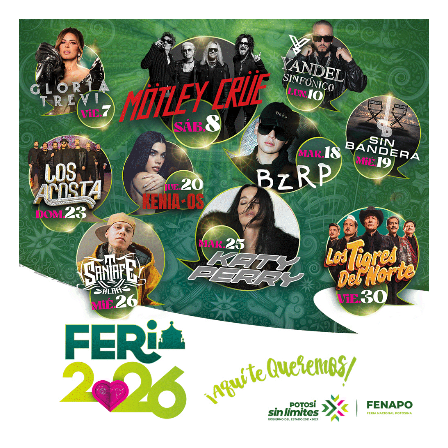
se disputaría en tierra, con pibes que no sabían bien por
qué estaban ahí, contra soldados que sí.
El poeta Jorge Luis Borges, de ascendencia parcialmente
británica, lo vio desde Buenos Aires y dictaminó con su
ironía característica: “La guerra de las Malvinas es una
pelea entre dos calvos por un peine.” Tres años después
escribió el poema “Juan López y John Ward”, sobre dos
soldados ficticios (uno por bando) que mueren en las islas
sin haber cruzado una sola palabra. Los llamó víctimas de
“unas islas demasiado famosas.”
Al final, murieron 649 soldados argentinos y 285
británicos.
Argentina se rindió el 14 de junio de 1982
. El
Mundial de España comenzó al día siguiente. No hubo
pausa. No hubo luto colectivo.
Hubo futbol
.
El caso de Osvaldo Ardiles relató el conflicto como
ningún otro
. Jugador del Tottenham Hotspur, el día