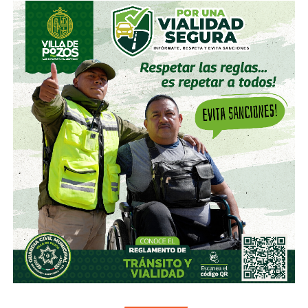
Final del Mundial de Francia. Un primer tiempo trepidante
que acabó 2 por 2 tras un golazo de
Michael Owen
y un
icónico tanto de
Javier Zanetti
tras un tiro libre. La
segunda mitad quedaría marcada por
la expulsión del
entonces joven David Beckham por una patada al
‘Cholo’ Simeone que convertiría al ‘Spice Boy’ en
villano nacional por un buen rato
. Los sudamericanos
se acabarían imponiendo en penales.
El asunto menos se calmó en 2002, cuando en Corea-
Japón, el mismo
Beckham cobró el penal que eliminó a
Argentina en la Fase de Grupos
. Los de Marcelo Bielsa
se fueron a las primeras de cambio de un Mundial al que
llegaron como favoritos y,
por primera vez desde la
guerra, volvieron a caer ante los ingleses
en
semejantes instancias.
Simon Kuper, periodista y autor de
Football Against the
Enemy
—el libro que exploró cómo el fútbol canaliza