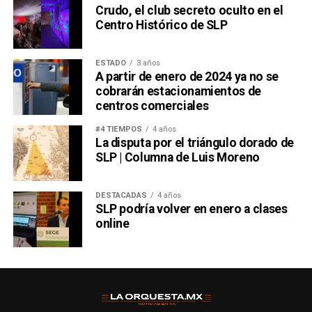
hubiera querido saber considerando cuánto odiaba al
Crudo, el club secreto oculto en el
Centro Histórico de SLP
futbol, es que
ese peine hoy tiene la forma de un
boleto a la Final del domingo
.
ESTADO
3 años
También lee:
El Futbol Une al Mundo: Crónica de un Japón
A partir de enero de 2024 ya no se
vs Túnez
cobrarán estacionamientos de
centros comerciales
#4 TIEMPOS
4 años
La disputa por el triángulo dorado de
SLP | Columna de Luis Moreno
DESTACADAS
4 años
SLP podría volver en enero a clases
online