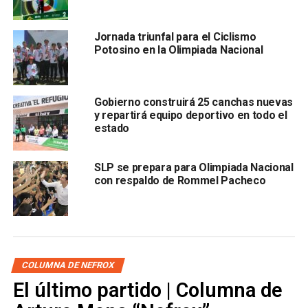
Jornada triunfal para el Ciclismo
Potosino en la Olimpiada Nacional
Gobierno construirá 25 canchas nuevas
y repartirá equipo deportivo en todo el
, así como
Valeria Juárez, quien conquistó por cuarto
estado
año consecutivo el oro en karate y sumó una plata en
judo. Caso similar con Orlando Reyna Cano, quien
SLP se prepara para Olimpiada Nacional
también logró preseas en ambas disciplinas.
con respaldo de Rommel Pacheco
La participación potosina continuará esta semana con
disciplinas como
charrería, con sede en San Luis
Potosí, además de gimnasia rítmica, luchas
asociadas, levantamiento de pesas, patinaje artístico
COLUMNA DE NEFROX
y de velocidad.
El último partido | Columna de
También lee:
San Luis Potosí suma dos medallas más en