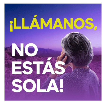
después de la invasión jugó la semifinal de la Copa FA
contra el Leicester City: la afición rival lo abucheó en cada
toque del balón.
En las Falkland,
su primo José Ardiles se
desempeñaba como piloto de caza, y acabó muriendo
en combate
sobre las islas semanas después. Fue el
primer piloto argentino en caer en la guerra. Ossie dejó
Inglaterra sin saber cuándo volvería, pero sería el primer
reflejo de
la relación directa que tendría la pelota con
las secuelas de las Malvinas.
La derrota en la guerra fue devastadora para un
pueblo que, similar a lo que aconteció en el Mundial
de 1978, recurrió al futbol para buscar la alegría que
la actualidad nacional le quitaba