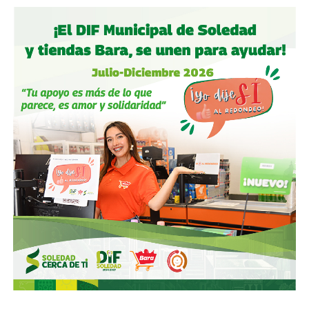
. El ídolo ya no iba a ser Mario Alberto Kempes como en
ese torneo ni mucho menos Videla o Galtieri. El héroe
albiceleste respondía al nombre de
Diego Armando
Maradona.
El 22 de junio de 1986, Cuartos de Final del Mundial de
México 86.
En el Estadio Azteca, ‘El 10’ metió dos
goles contra Inglaterra que explican más sobre
Argentina que cualquier libro de historia
. El primero fue
la mítica “
Mano de Dios
“. Diego saltó a disputar un balón
con el portero Peter Shilton, y ante su falta de estatura,
estiró la mano para acabar empujando la pelota a la red… el
árbitro lo dio por bueno.
El segundo, en el que gambeteó a cinco ingleses en 11