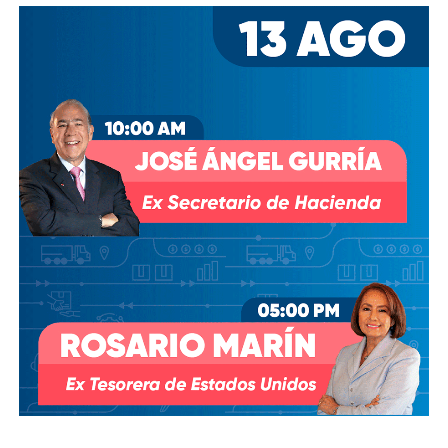
segundos, fue una obra maestra catalogada como
“El Gol
del Siglo”
. Ganaron 2-1. En un solo día,
el ‘Pelusa’ se
despachó dos de los tantos más icónicos en la
historia del futbol
, pero esos goles significaban mucho
más que el pase a Semifinales.
En su autobiografía, Maradona lo escribió sin tapujos:
“Aunque habíamos dicho antes del partido que el fútbol no
tenía nada que ver con la guerra de las Malvinas, sabíamos
que habían matado a muchos chicos argentinos ahí.
Los
mataron como pajaritos. Y eso era la revancha”.
Roberto Perfumo, ex jugador argentino, fue más claro
todavía: “
En 1986, ganarle a Inglaterra era suficiente.
Ganar el Mundial era secundario para nosotros
.
Ganarle a Inglaterra era nuestro verdadero objetivo.”
La herida no se cerró en 1986, pero tampoco en 1998,
cuando argentinos e ingleses se citaron en Octavos de