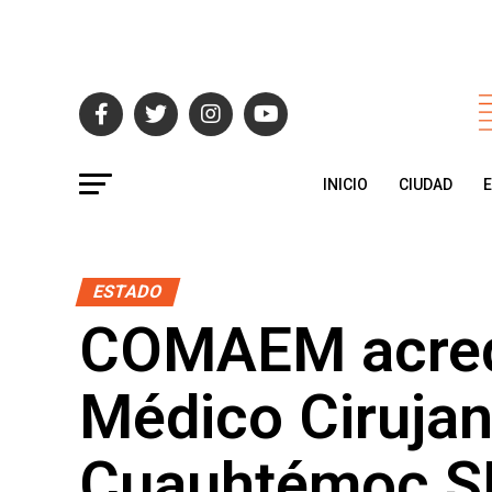
INICIO
CIUDAD
ESTADO
COMAEM acred
Médico Cirujan
Cuauhtémoc S