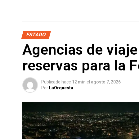
ESTADO
Agencias de viaje
reservas para la 
Publicado hace
12 min
el
agosto 7, 2026
Por
LaOrquesta