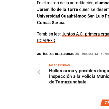
En el marco de la acreditación,
alumno
Jaramillo de la Torre
quien se dese
Universidad Cuauhtémoc San Luis Po
Comas García.
También lee:
Juntos A.C., primera orga
COAPRED
ARTÍCULOS RELACIONADOS:
COMAEM
UNI
NO TE PIERDAS
Hallan arma y posibles drog
inspección a la Policía Munic
de Tamazunchale
TE