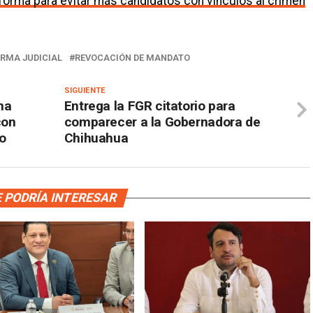
orma para evitar más candidatos con vínculos al crimen
RMA JUDICIAL
REVOCACIÓN DE MANDATO
SIGUIENTE
ma
Entrega la FGR citatorio para
con
comparecer a la Gobernadora de
do
Chihuahua
 PODRÍA INTERESAR