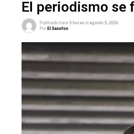
El periodismo se 
Publicado hace
3 horas
el
agosto 5, 2026
Por
El Saxofon