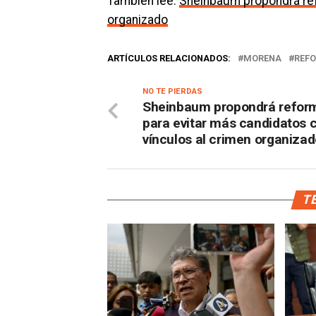
También lee:
Sheinbaum propondrá ref
organizado
ARTÍCULOS RELACIONADOS:
MORENA
REFO
NO TE PIERDAS
Sheinbaum propondrá refor
para evitar más candidatos 
vínculos al crimen organiza
TE