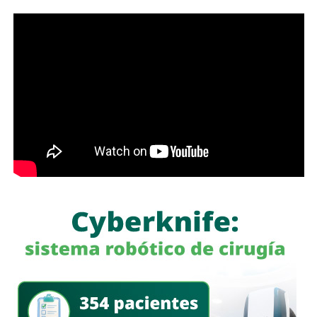
La Jefa del Ejecutivo Federal pidió al Comité seguir
acompañando al Gobierno de México y como primera
medida, el Instituto Mexicano de Tecnología del Agua
realizará pozos de exploración para verificar si en el
subsuelo de las Cuencas Sabinas-Burro-Picachos en
Coahuila y Nuevo León y Burgos en la zona noreste de
Tamaulipas, hay agua salada y gas no convencional.