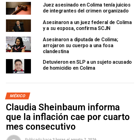
Juez asesinado en Colima tenía juicios
de integrantes del crimen organizado
Asesinaron a un juez federal de Colima
y a su esposa, confirma SCJN
Las medidas básicas que se asignan a un juzgador para la
Asesinaron a diputada de Colima;
protección constan de un auto blindado y un par de
arrojaron su cuerpo a una fosa
escoltas que los acompañan las 24 horas del día.
clandestina
Desde el pasado 1 de febrero, Uriel Villegas fue adscrito
Detuvieron en SLP a un sujeto acusado
de homicidio en Colima
al
Centro de Justicia Penal Federal
en Colima, debido a
que se especializó en sistema penal acusatorio.
Con información de:
El Universal
MÉXICO
También lee:
Claudia Sheinbaum informa
que la inflación cae por cuarto
ARTÍCULOS RELACIONADOS:
COLIMA
RUBÉN OSEGUERA
mes consecutivo
URIEL VILLEGAS ORTIZ
SIGUIENTE
Publicado hace
3 horas
el
agosto 7, 2026