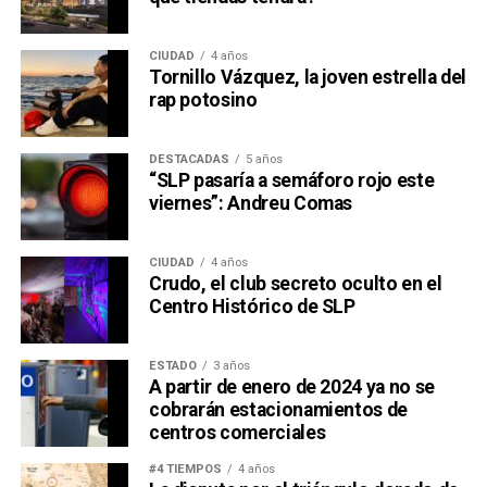
CIUDAD
4 años
Tornillo Vázquez, la joven estrella del
rap potosino
DESTACADAS
5 años
“SLP pasaría a semáforo rojo este
viernes”: Andreu Comas
CIUDAD
4 años
Crudo, el club secreto oculto en el
Centro Histórico de SLP
ESTADO
3 años
A partir de enero de 2024 ya no se
cobrarán estacionamientos de
centros comerciales
#4 TIEMPOS
4 años