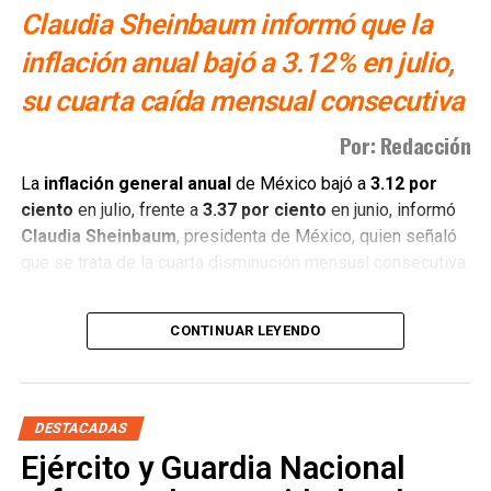
Claudia Sheinbaum informó que la
inflación anual bajó a 3.12% en julio,
su cuarta caída mensual consecutiva
Por: Redacción
La
inflación general anual
de México bajó a
3.12 por
ciento
en julio, frente a
3.37 por ciento
en junio, informó
Claudia Sheinbaum
, presidenta de México, quien señaló
que se trata de la cuarta disminución mensual consecutiva.
Durante la conferencia matutina “Las mañaneras del
CONTINUAR LEYENDO
pueblo”, Sheinbaum atribuyó la baja a los acuerdos
voluntarios del
Paquete Contra la Inflación y la Carestía
(PACIC)
, que mantiene en
910 pesos
DESTACADAS
Ejército y Guardia Nacional