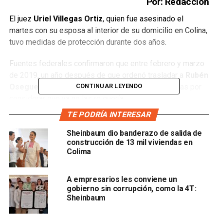
Por: Redacción
El juez
Uriel Villegas Ortiz
, quien fue asesinado el
martes con su esposa al interior de su domicilio en Colina,
tuvo medidas de protección durante dos años.
Fuentes federales confirmaron que entre febrero y marzo
de 2019, un año después de que ordenó trasladar a
Rubén
CONTINUAR LEYENDO
Oseguera “El Menchito”
, renunció a estas medidas por
considerar que ya no las re quería.
TE PODRÍA INTERESAR
Sheinbaum dio banderazo de salida de
construcción de 13 mil viviendas en
Colima
Villegas contaba con las medidas asignadas por el
Poder
Judicial de la Federación
desde 2017, año en el que fue
A empresarios les conviene un
gobierno sin corrupción, como la 4T:
designado como juez de Distrito pero en 2019 presentó
Sheinbaum
en escrito una renuncia a las mismas.