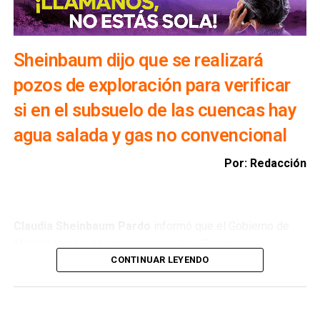
Sheinbaum dijo que se realizará
pozos de exploración para verificar
si en el subsuelo de las cuencas hay
agua salada y gas no convencional
Por: Redacción
Claudia Sheinbaum Pardo
informó que el Gobierno de
México tomará en consideración las 10 primeras
conclusiones preliminares del Comité de Científicos y
CONTINUAR LEYENDO
Especialistas para el
Análisis de Explotación de Gas
Natural No Convencional
, con el objetivo de reducir la
importación de Estados Unidos y garantizar la soberanía