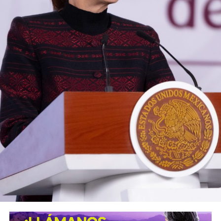
luego de que
el gobierno de Estados Unidos frenara
las operaciones de su personal de inspección,
suspendiera la importación del producto y emitiera
una alerta de seguridad para restringir los viajes a la
entidad
tras los bloqueos carreteros y la violencia
registrada en días recientes.
También lee:
El Realito: la presa con huellas de Televisa y
Slim