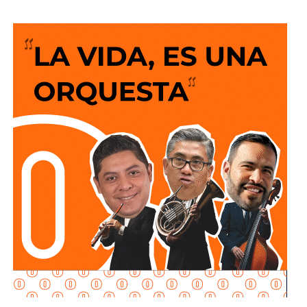
energética.
“¿Qué objetivo tiene esto? No depender tanto del exterior,
aún con toda la explotación que se hiciera de gas no
convencional, seguiríamos importando de Estados Unidos,
el objetivo es bajar la importación para que no
dependamos tanto del exterior. ¿Esto es algo que busca
México? No, lo buscan todos los países del mundo,
garantizar su soberanía energética”, puntualizó en la
conferencia matutina: “Las mañaneras del pueblo”.