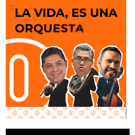
siempre es que el peatón suba y baje 200 escalones
de horribles estructuras de hierro
o que los autos
sigan a 100 km/h sobre un puente o paso a desnivel.
No soy un experto en ingeniería urbana, por lo que no
pretendo entrar en detalles técnicos de si está bien o mal
hecho, por eso me centro en los
debates que quieren
forzar las páginas de Facebook
que se llaman medios
de prensa.
Pocas veces he visto medios cuestionar la constante
construcción de estructura cochista que lejos de mejorar la
movilidad, como dicen los boletines oficiales, tienden
solamente a
favorecer la velocidad
.
¿Quién se acuerda de los peatones? ¿Quién piensa
en el que quiere cruzar la calle sin tener que subirse
a un gigante de hierro de más de 6 metros de altura?
Antes de que lo invada un pensamiento clasista,