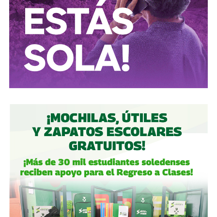
Conductores:
respeten al peatón.
Peatones:
no usen el
móvil mientras cruzan las calles, ni intenten ganarle al
semáforo.
Ciclistas:
hay solo 3 ciclovías, pero usémoslas
correctamente.
Autoridades:
hagan su trabajo, pero háganlo bien, y no
descuiden lo que hicieron antes por centrarse solo en
obras nuevas.
Gobierno estatal:
la obra municipal es para que las
personas se sientan más seguras entrando a un parque
bajo su cuidado, para evitar accidentes en una calle, de una
ciudad que también es parte del estado.
Gobierno municipal:
no se apresuren por hacer cosas
solo de cara a la contienda electoral, échenle ganas y
háganlas bien, respeten los tiempos, informen
oportunamente a los usuarios de las vialidades.