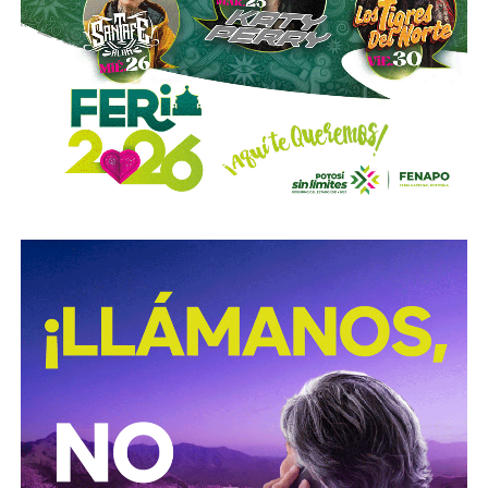
de los tormentos.
Sigue existiendo tardanza por parte de estas mismas
autoridades para
repintar o rescatar las señales que
no solo ahí, sino en toda la ciudad, están mal pintadas,
opacas, mal colocadas o tapadas por árboles
.
Los medios que
compartieron videos, que criticaron al
gobierno municipal, que incitaron al odio de
conductores hacia peatones
(como si eso no fuera pan
de cada día), ¿por qué no acompañaron sus post con un
“circule con cuidado”, “cumpla con lo establecido”,
“respete al peatón”?
A mis colegas de los medios: falta para el 2027, no
empecemos desde ya a
querer caerle mejor al que
todavía no saben si va a seguir en el poder
, hagamos
periodismo útil, no crítica en busca de likes.