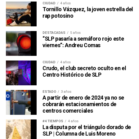
CIUDAD
4 años
Tornillo Vázquez, la joven estrella del
rap potosino
DESTACADAS
5 años
“SLP pasaría a semáforo rojo este
viernes”: Andreu Comas
CIUDAD
4 años
Crudo, el club secreto oculto en el
Centro Histórico de SLP
ESTADO
3 años
A partir de enero de 2024 ya no se
cobrarán estacionamientos de
centros comerciales
#4 TIEMPOS
4 años
La disputa por el triángulo dorado de
SLP | Columna de Luis Moreno