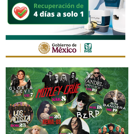
La Avenida Chapultepec tiene varias señales que indican
que el
límite de velocidad es de 50 km/h
, algunas casi
borradas -ahí te encargo, Ayuntamiento- pero en los
videos que circularon de autos voladores,
en ninguno de
los casos, la velocidad del vehículo estaba por debajo
del límite permitido
.
Sí hubo un fallo grande por parte de las
autoridades
viales municipales que no anunciaron a tiempo el tope
y no colocaron la señal hasta que ya estaba listo el muro