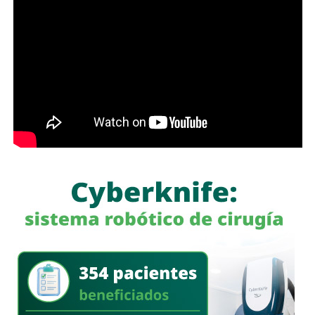
whitexican o retrógrado y termine llamando “pobre” al que
camina, tómese los 30 minutos que tarda en cada
semáforo para respirar y léame con la mente un poco
menos cerrada.
Las primeras quejas llegaron porque
no había señalética
para avisarle a los conductores que había una barda
en medio de la calle
, pero la mayoría de los que piden la
señal con el aviso son los mismos que, a propósito, no
ven las que sí están, esas que indican un máximo en la
velocidad, o
ser cortés con los peatones que intentan
cruzar
.
Señales faltan más, como una que indique para qué o
quién es el carril central de Chapultepec
, que en
realidad nadie lo sabe a ciencia cierta, otras en toda la
ciudad, las
que avisen que la ciclovía no es para que se
estacionen autos de los negocios de Carranza o
Himno Nacional
.