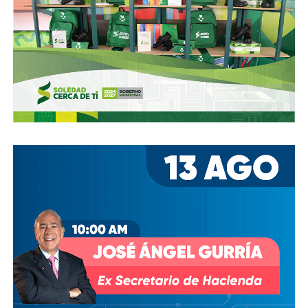
Ya aprovechando,
revisen las señales de tránsito de la
zona, que necesitan mantenimiento
, y luego dense una
vuelta por la ciudad:
hay banquetas que son
estacionamientos, hay ciclovías intransitables, hay
peatones en riesgo
porque los conductores no siguen el
reglamento.
En pocas palabras,
bajemos todos la velocidad… en
todo, hay topes
.
También lee:
Arrancó la carrera, todos la van perdiendo |
Columna de Haniel Valdés