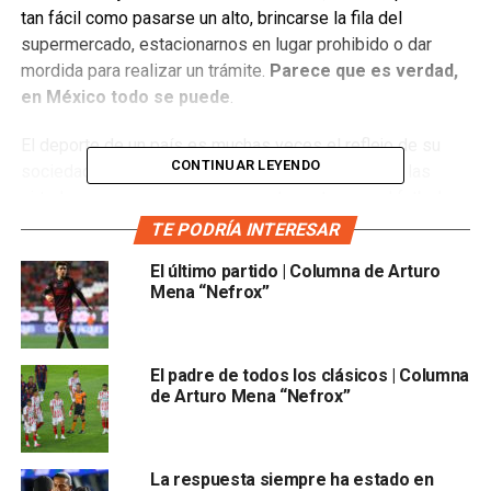
tan fácil como pasarse un alto, brincarse la fila del
supermercado, estacionarnos en lugar prohibido o dar
mordida para realizar un trámite.
Parece que es verdad,
en México todo se puede
.
El deporte de un país es muchas veces el reflejo de su
CONTINUAR LEYENDO
sociedad, un deportista representa muchas veces las
virtudes que queremos para nuestro entorno y el futbol es
el deporte más popular en prácticamente todo el territorio
TE PODRÍA INTERESAR
nacional.
El último partido | Columna de Arturo
Mena “Nefrox”
Esta semana volvimos a vivir días de incertidumbre para
algunas aficiones, mientras en Puebla, algunos (muy
pocos) aficionados de
Lobos
esperaban la cruel noticia:
El padre de todos los clásicos | Columna
en Ciudad Juárez los (muchos) aficionados a los Bravos
de Arturo Mena “Nefrox”
ansiaban que se oficializara su “ascenso”.
Y así fue: el pasado martes se dio el banderazo de algo
que aunque ya se había visto en el futbol de primera, se
La respuesta siempre ha estado en