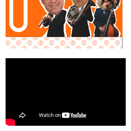
que continuó el cierre preventivo del Puente Naranja, el
desnivel Manuel José Othón y el bulevar Jacobo Payán,
además del monitoreo permanente en el Puente Pemex.
Por su parte,
Interapas puso en operación la bomba
automática instalada en el Puente Pemex
y reforzó el desfogue con equipo adicional para acelerar
el retiro del agua y permitir la reapertura de la vialidad en
el menor tiempo posible.
La Dirección de Gestión Ecológica y Manejo de
Residuos mantuvo las rutas habituales de recolección