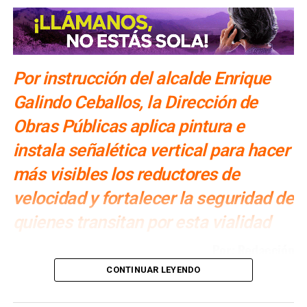
Por instrucción del alcalde Enrique
Galindo Ceballos, la Dirección de
Obras Públicas aplica pintura e
instala señalética vertical para hacer
más visibles los reductores de
velocidad y fortalecer la seguridad de
quienes transitan por esta vialidad
Por: Redacción
CONTINUAR LEYENDO
Por instrucción del
alcalde Enrique Galindo Ceballos
, el
Gobierno de la Capital
, a través de la
Dirección de
Obras Públicas
, continúa con los trabajos de mejora en