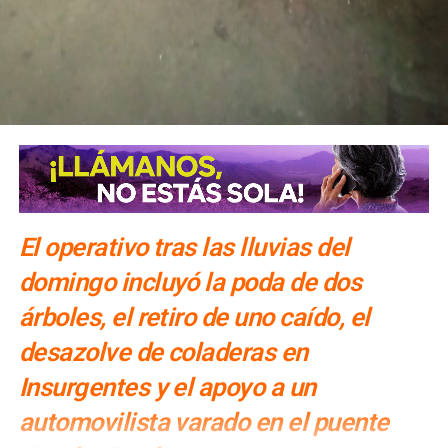
El operativo tras las lluvias del
domingo incluyó la poda de dos
árboles, el retiro de uno caído, el
desazolve de coladeras en
Insurgentes y el apoyo a un
automovilista varado en el puente