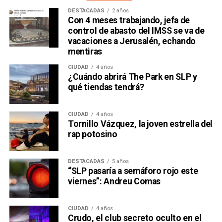
DESTACADAS
2 años
Con 4 meses trabajando, jefa de
control de abasto del IMSS se va de
vacaciones a Jerusalén, echando
mentiras
CIUDAD
4 años
¿Cuándo abrirá The Park en SLP y
qué tiendas tendrá?
CIUDAD
4 años
Tornillo Vázquez, la joven estrella del
rap potosino
DESTACADAS
5 años
“SLP pasaría a semáforo rojo este
viernes”: Andreu Comas
CIUDAD
4 años
Crudo, el club secreto oculto en el