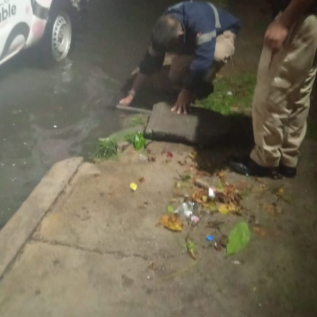
El
Gobierno de la Capital
agradece la comprensión y
colaboración de la ciudadanía durante el desarrollo de
estas labores e invita a
respetar
la señalización
instalada, conducir con moderación y atender las
indicaciones
del personal que participa en los trabajos, a
fin de garantizar la seguridad de todas y todos.
También lee:
Tangamanga prevé refuerzo con Guardia Civil
tras dos su1c1d10s