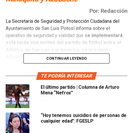
Por: Redacción
La Secretaría de Seguridad y Protección Ciudadana del
Ayuntamiento de San Luis Potosí informa sobre el
operativo de seguridad y vialidad que
se implementará
esta tarde con motivo del partido de fútbol entre el
Atlético de San Luis y el América, en el estadio
Alfonso Lastras.
CONTINUAR LEYENDO
Para garantizar la seguridad y el flujo vehicular durante el
TE PODRÍA INTERESAR
evento, La Dirección de Policía Vial realizará cierres de
circulación en los siguientes puntos:
Coral y Malaquita,
El último partido | Columna de Arturo
Coral y Sirconia, Sirconia y Boulevard Españita,
Mena “Nefrox”
Malaquita y Boulevard Españita, y Malaquita y
Azabache.
Estos cierres están diseñados para facilitar el
acceso seguro de los aficionados al estadio y para
“Hoy tenemos suicidios de personas de
mantener el orden en las vías cercanas al lugar del evento.
cualquier edad”: FGESLP
El operativo contará con personal de vigilancia en áreas