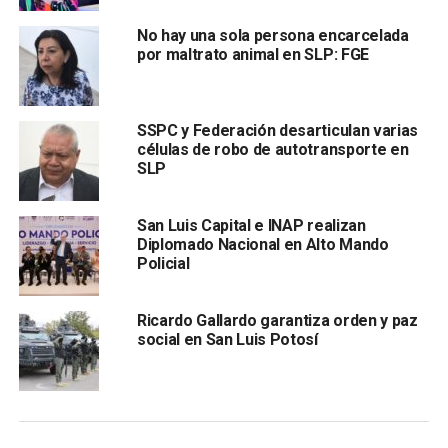
estratégicas. Policía Vial desplegará personal en Avenida
No hay una sola persona encarcelada
Coral y Sirconia para mantener estas vías limpias y
por maltrato animal en SLP: FGE
seguras.
Además, se tendrá presencia en los
semáforos de Rutilo Torres y Salvador Nava,
Industrias y Rutilo Torres, Carretera 57 y Colorines,
SSPC y Federación desarticulan varias
Carretera 57 y Granate, y Granate y Avenida
células de robo de autotransporte en
Industrias, para asegurar un flujo vehicular eficiente y
SLP
minimizar cualquier inconveniente para los
conductores.
San Luis Capital e INAP realizan
Diplomado Nacional en Alto Mando
Policial
Ricardo Gallardo garantiza orden y paz
social en San Luis Potosí
Para garantizar la seguridad tanto en el interior como en el