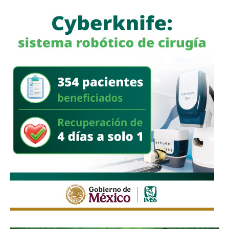
de basura
y, una vez que disminuyó el nivel del agua,
desplegó cuadrillas para retirar ramas, residuos y
materiales acumulados en coladeras y alcantarillas,
además de continuar con la limpieza de las zonas donde
se realizaron las festividades de Tlaxcala.
El Gobierno Municipal reiteró que mantiene activos los
protocolos de atención durante la temporada de lluvias e
hizo un llamado a la población a evitar tirar basura en la vía
pública, ya que los desechos obstruyen la infraestructura
pluvial y favorecen los encharcamientos.
También lee:
Domingo de Pilas lleva servicios de salud y
rehabilitación urbana a Villas del Sauzalito