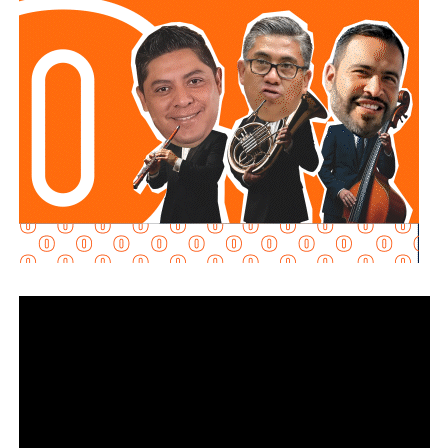
terminación emitida por la institución educativa deberá
detallar las actividades y competencias desempeñadas, la
cual tendrá validez oficial como comprobante de
experiencia profesional. autoridades competentes a emitir
certificaciones con validez oficial para fortalecer la
empleabilidad y contratación futura de las y los jóvenes.
La legisladora señala en su exposición de motivos que
uno de los mayores obstáculos que enfrentan las y los
jóvenes egresados en el Estado de San Luis Potosí, es la
exigencia de tener experiencia laboral previa para acceder
a su primer empleo.