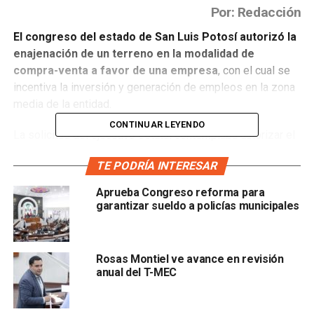
Por: Redacción
El congreso del estado de San Luis Potosí autorizó la
enajenación de un terreno en la modalidad de
compra-venta a favor de una empresa
, con el cual se
incentiva la inversión y generación de empleos en la zona
media de la entidad.
CONTINUAR LEYENDO
La solicitud del ejecutivo estatal contemplaba autorizar el
lote 1-A, con domicilio en la calle Jorge Ferretiz número
TE PODRÍA INTERESAR
11, frente al fraccionamiento ‘Los Frailes’ en el municipio
de Rioverde, el cual tiene una superficie de 40 mil 345.654
Aprueba Congreso reforma para
metros cuadrados a favor de la empresa Zoppas
garantizar sueldo a policías municipales
Industrias de México, S.A. de C.V.
Liliana Guadalupe Flores Almazán, diputada presidenta de
Rosas Montiel ve avance en revisión
la la Comisión de Desarrollo Territorial Sustentable del
anual del T-MEC
congreso local, destacó la aprobación por unanimidad,
pues
el compromiso de las y los legisladores