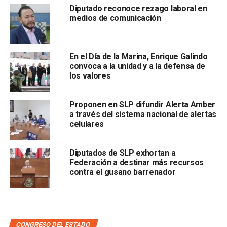
permitirá la creación de alrededor de siete mil
Diputado reconoce rezago laboral en
empleos en tiempos tan complicados, como los que
medios de comunicación
se viven a causa de la pandemia
En el Día de la Marina, Enrique Galindo
convoca a la unidad y a la defensa de
los valores
Proponen en SLP difundir Alerta Amber
a través del sistema nacional de alertas
celulares
.
La diputada señaló que también se aprobó un punto de
Diputados de SLP exhortan a
acuerdo para solicitar a diferentes dependencias del
Federación a destinar más recursos
ejecutivo estatal el informe de estatus de un inmueble de
contra el gusano barrenador
ocho hectáreas en Soledad de Graciano Sánchez,
adquirido por el gobierno del estado en el periodo de
Marcelo de los Santos Fraga, para efecto de destinarlo a
una obra de asistencia de carácter social.
CONGRESO DEL ESTADO