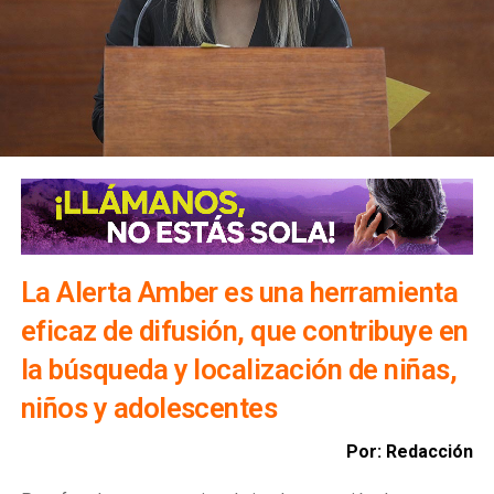
Asimismo mencionó que también se establecen
programas de educación a distancia y semi presencial
para cerrar la brecha digital y las desigualdades en la
población y que las tecnologías de la información,
comunicación, conocimiento y aprendizaje digital serán
utilizadas como un complemento de los demás materiales
educativos.
La Alerta Amber es una herramienta
eficaz de difusión, que contribuye en
la búsqueda y localización de niñas,
niños y adolescentes
Por: Redacción