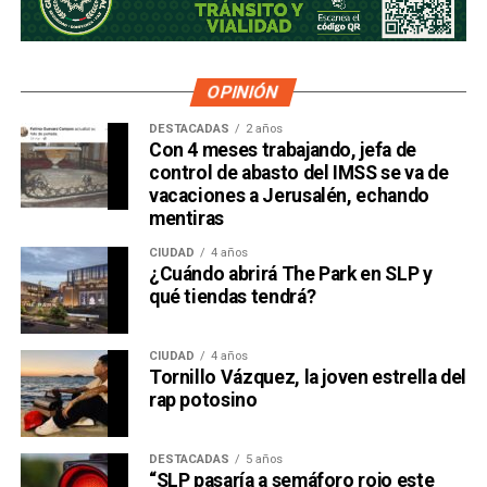
OPINIÓN
DESTACADAS
2 años
Con 4 meses trabajando, jefa de
control de abasto del IMSS se va de
vacaciones a Jerusalén, echando
mentiras
CIUDAD
4 años
¿Cuándo abrirá The Park en SLP y
qué tiendas tendrá?
CIUDAD
4 años
Tornillo Vázquez, la joven estrella del
rap potosino
DESTACADAS
5 años
“SLP pasaría a semáforo rojo este