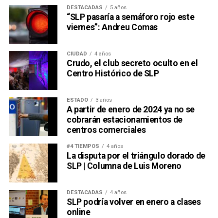
DESTACADAS
5 años
“SLP pasaría a semáforo rojo este
viernes”: Andreu Comas
CIUDAD
4 años
Crudo, el club secreto oculto en el
Centro Histórico de SLP
ESTADO
3 años
A partir de enero de 2024 ya no se
cobrarán estacionamientos de
centros comerciales
#4 TIEMPOS
4 años
La disputa por el triángulo dorado de
SLP | Columna de Luis Moreno
DESTACADAS
4 años
SLP podría volver en enero a clases
online