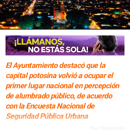
ser objeto de esta sanción los propietarios, poseedores o
responsables de la fuente contaminante, según el caso;
para tal efecto, una vez decretado el arresto, la persona o
personas sujetas al mismo serán puestas a disposición
de la autoridad municipal respectiva».
El Ayuntamiento destacó que la
capital potosina volvió a ocupar el
primer lugar nacional en percepción
de alumbrado público, de acuerdo
con la Encuesta Nacional de
Seguridad Pública Urbana
Por: Redacción