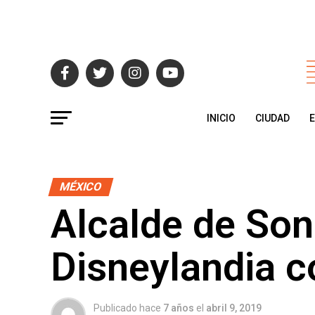
INICIO
CIUDAD
MÉXICO
Alcalde de Sono
Disneylandia c
Publicado hace
7 años
el
abril 9, 2019