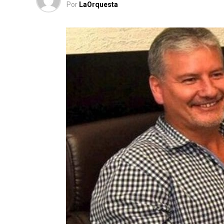
Por
LaOrquesta