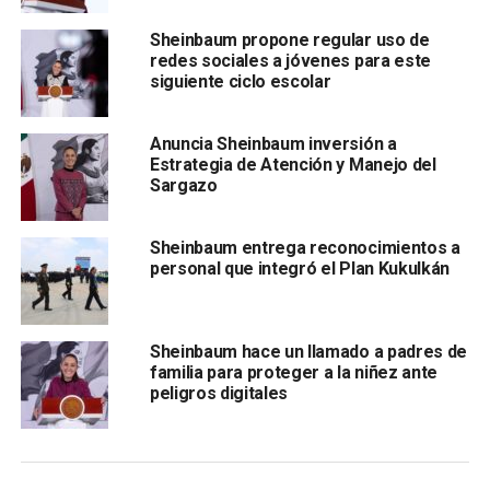
Estados Unidos y que vamos a llegar, por supuesto, a
Sheinbaum propone regular uso de
mejores condiciones. Siempre he dicho que en estos
redes sociales a jóvenes para este
casos lo que hay que tener es cabeza fría para afrontar
siguiente ciclo escolar
cualquier problema”.
Anuncia Sheinbaum inversión a
“Además, yo me siento muy segura porque hay algo que
Estrategia de Atención y Manejo del
tenemos el gobierno y es que representamos a nuestro
Sargazo
pueblo, representamos la dignidad del pueblo de México y
el pueblo de México es resistente, si lo saben los yaquis;
Sheinbaum entrega reconocimientos a
valiente, sí lo saben los yaquis; y además siempre triunfa,
personal que integró el Plan Kukulkán
el pueblo de
México
Sheinbaum hace un llamado a padres de
familia para proteger a la niñez ante
peligros digitales