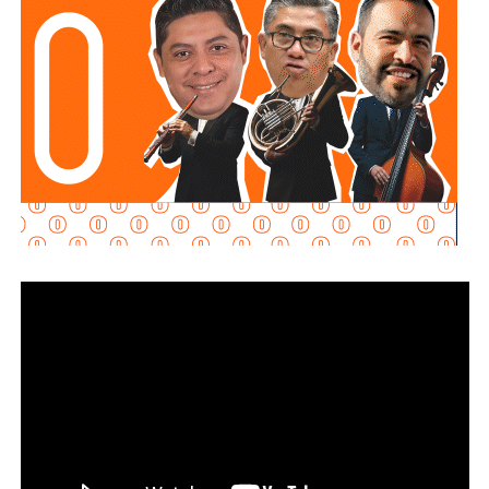
es que no cumplieron con ninguno de estos
requisitos
“, declaró.
Martínez Acosta señaló que
la dependencia mantiene
disposición para que Uber complete el procedimiento
y pueda operar conforme a la ley, por lo que descartó que
exista una postura de persecución hacia la empresa.
“No es un tema de persecución ni de cacería. Al contrario,
buscamos que ellos mismos nos ayuden a que la
empresa cumpla con la legalidad y con todo lo que
establecen las leyes locales”, afirmó.
La secretaria agregó qu
e incluso han sostenido
reuniones con algunos operadores interesados en
prestar el servicio mediante la plataforma,
También lee:
Medio tiempo: Amor en tiempos de
Geopolítica y futbol | Reflexión de J.C. Haro