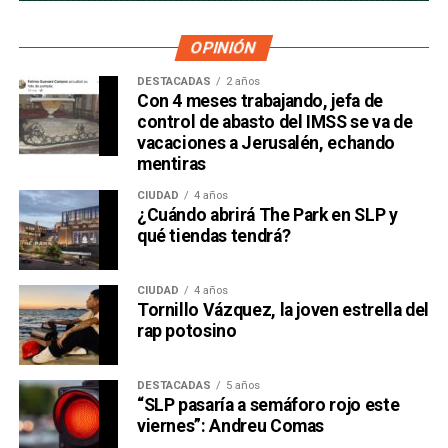
OPINIÓN
DESTACADAS
2 años
Con 4 meses trabajando, jefa de
control de abasto del IMSS se va de
vacaciones a Jerusalén, echando
mentiras
CIUDAD
4 años
¿Cuándo abrirá The Park en SLP y
qué tiendas tendrá?
CIUDAD
4 años
Tornillo Vázquez, la joven estrella del
rap potosino
DESTACADAS
5 años
“SLP pasaría a semáforo rojo este
viernes”: Andreu Comas