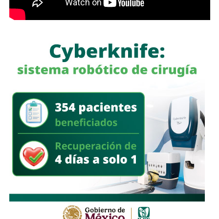
a quienes se les ha explicado el proceso de
regularización.
Asimismo, sostuvo que el incumplimiento de
la empresa
deja a los propios conductores en una situación de
vulnerabilidad,
al no contar con las condiciones legales
previstas por la normativa estatal.
“Es la empresa la que no cumple con lo que las leyes
locales establecen y eso deja a los operadores en estado
de indefensión”, señaló.
Respecto a la llegada de nuevas plataformas digitales al
estado
, Martínez Acosta consideró que la
competencia representa una oportunidad para