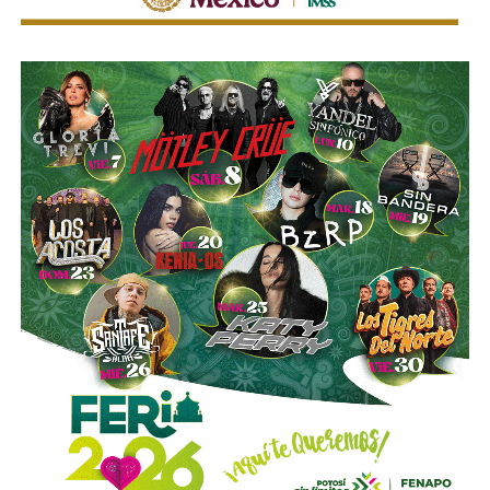
mejorar la calidad del servicio de transporte.
“Hoy el gremio del taxismo entiende que la competencia
es buena. Ellos estarán tratando de mejorar y brindar un
mejor servicio, mientras que la ciudadanía podrá elegir la
opción que considere más conveniente”, comentó.
La titular de la SCT reiteró que, mientras Uber no complete
el procedimiento administrativo y cumpla con las
obligaciones previstas en la ley, la plataforma no podrá
prestar el servicio de transporte en San Luis Potosí.
También lee:
Ya es oficial: MiTaxi será la plataforma oficial
de transporte de la Fenapo 2026