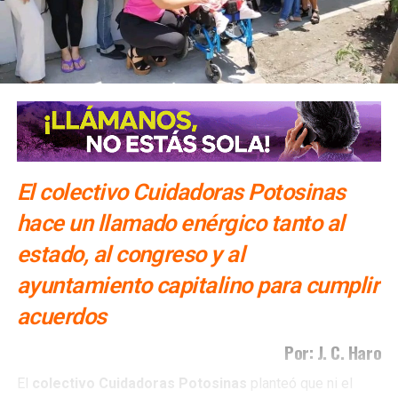
adultos mayores durante procesos de desalojo
NO TE PIERDAS
Continúa programa de reforesción en parques
Tangamanga
El colectivo Cuidadoras Potosinas
hace un llamado enérgico tanto al
estado, al congreso y al
ayuntamiento capitalino para cumplir
acuerdos
Por: J. C. Haro
El
colectivo Cuidadoras Potosinas
planteó que ni el