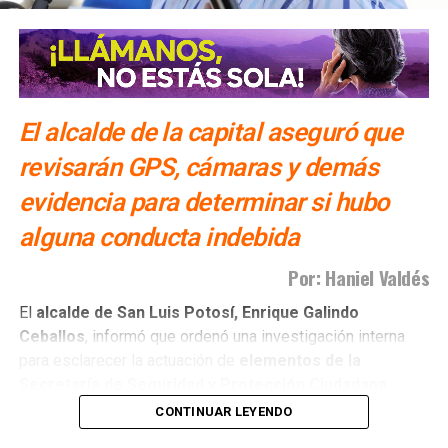
El alcalde de la capital aseguró que
revisarán GPS, cámaras y demás
evidencia para determinar si hubo
alguna conducta indebida
Por: Haniel Valdés
El
alcalde de San Luis Potosí,
Enrique Galindo
Ceballos
, informó que ordenó una investigación interna
para esclarecer la actuación de
elementos de la
Secretaría de Seguridad y Protección Ciudadana
(SSPC) municipal
, luego de que la corporación diera a
CONTINUAR LEYENDO
conocer un comunicado relacionado con un video que ha