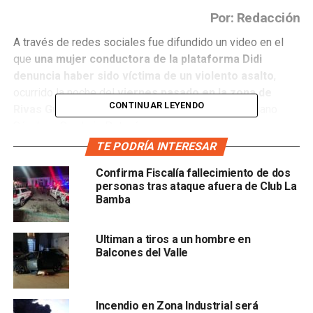
Por: Redacción
A través de redes sociales fue difundido un video en el
que
una mujer conductora de la plataforma Didi
denuncia haber sido víctima de un violento asalto
,
ocurrido la noche del
viernes pasado en la zona de
CONTINUAR LEYENDO
Rivas Guillén
, en el municipio de Soledad de Graciano
Sánchez, San Luis Potosí.
TE PODRÍA INTERESAR
Según el testimonio de la afectada,
dos sujetos armados
Confirma Fiscalía fallecimiento de dos
con una pistola y un cuchillo la obligaron a trasladarse
personas tras ataque afuera de Club La
hasta los deportivos de San Pedro
, donde finalmente
le
Bamba
robaron su vehículo y su teléfono celular.
Una persona que pasaba por el lugar
auxilió a la víctima y
Ultiman a tiros a un hombre en
Balcones del Valle
la ayudó a llegar a su domicilio
, desde donde
pudo
contactar a sus familiares.
Incendio en Zona Industrial será