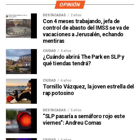
OPINIÓN
DESTACADAS
2 años
Con 4 meses trabajando, jefa de
control de abasto del IMSS se va de
vacaciones a Jerusalén, echando
mentiras
CIUDAD
4 años
¿Cuándo abrirá The Park en SLP y
qué tiendas tendrá?
CIUDAD
4 años
Tornillo Vázquez, la joven estrella del
rap potosino
DESTACADAS
5 años
“SLP pasaría a semáforo rojo este
viernes”: Andreu Comas
CIUDAD
4 años