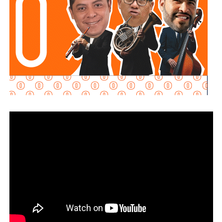
contacto con
Juan Antonio Villa Gutiérrez
, comisario de la
Secretaría de Seguridad Pública y
Protección Ciudadana Municipal (SSPC)
, ni con el
alcalde Enrique Galindo Ceballos
, sobre este caso.
La titular de la
FGESLP
sostuvo que el escrutinio sobre la
actuación policial es de interés público. “A todo el mundo
nos conviene saber qué está haciendo nuestro policía”,
afirmó.
García Cázares
llamó a la ciudadanía a denunciar
cualquier conducta irregular y aclaró que el llamado no se