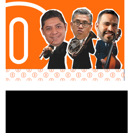
principales: e
stablecer de manera objetiva
determinadas conductas evasivas del deudor
alimentario
y penalizar la coparticipación de terceras
personas que, con conocimiento de la obligación
existente, contribuyan a impedir su cumplimiento.
La diputada María Dolores Robles Chairez destacó que la
modificación busca brindar mayores herramientas jurídicas
para proteger el derecho de niñas, niños y demás
personas acreedoras alimentarias, evitando que
maniobras de carácter patrimonial sean utilizadas para
obstaculizar el cumplimiento de las obligaciones
establecidas por la autoridad judicial.
Señaló que existen casos en los que los deudores
alimentarios recurren a actos jurídicos o materiales que
aparentemente pueden ser lícitos, pero que tienen como
finalidad eludir sus responsabilidades. Entre estas
prácticas se encuentran la renuncia voluntaria a empleos