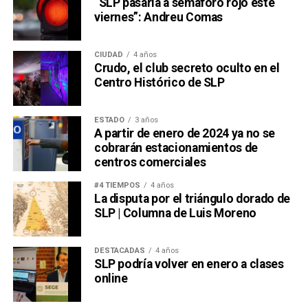
“SLP pasaría a semáforo rojo este
viernes”: Andreu Comas
CIUDAD
4 años
Crudo, el club secreto oculto en el
Centro Histórico de SLP
ESTADO
3 años
A partir de enero de 2024 ya no se
cobrarán estacionamientos de
centros comerciales
#4 TIEMPOS
4 años
La disputa por el triángulo dorado de
SLP | Columna de Luis Moreno
DESTACADAS
4 años
SLP podría volver en enero a clases
online