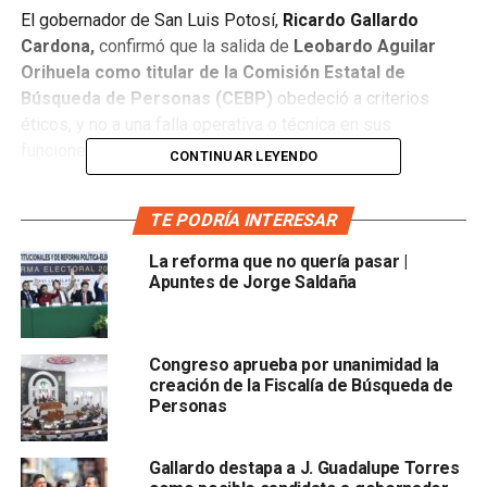
El gobernador de San Luis Potosí,
Ricardo Gallardo
Cardona,
confirmó que la salida de
Leobardo Aguilar
Orihuela como titular de la Comisión Estatal de
Búsqueda de Personas (CEBP)
obedeció a criterios
éticos, y no a una falla operativa o técnica en sus
funciones.
CONTINUAR LEYENDO
“Se fue por cuestiones éticas, no fue por mal
TE PODRÍA INTERESAR
desempeño,
pero cuando se presenta un tema de ética
en el servicio público, debe actuarse con firmeza”, señaló
La reforma que no quería pasar |
el mandatario estatal.
Apuntes de Jorge Saldaña
Gallardo Cardona subrayó que su administración mantiene
un compromiso firme con l
a legalidad, la transparencia
Congreso aprueba por unanimidad la
y, sobre todo, con las víctimas y familias afectadas
creación de la Fiscalía de Búsqueda de
por la desaparición de personas.
Personas
Gallardo destapa a J. Guadalupe Torres