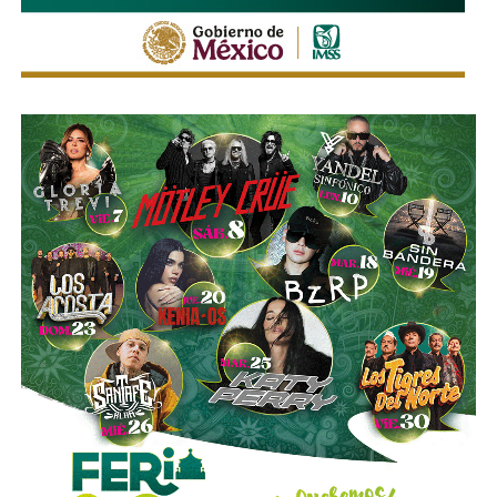
La legislación establecerá que, salvo prueba en contrario,
se presumirá dicha intención cuando el deudor, sin causa
justificada, renuncie a su empleo o solicite licencia sin
goce de sueldo, cuando este constituya su único o
principal medio para obtener ingresos.
Asimismo, se establecen sanciones para quienes, durante
un proceso judicial o existiendo una resolución firme,
enajenen intencionalmente de manera parcial o total sus
bienes con la finalidad de eludir obligaciones alimentarias.
De igual manera, se sancionará a quienes, teniendo
conocimiento de la existencia de una obligación
alimentaria o de un proceso judicial en curso, ayuden al
deudor a ocultar bienes, acepten figurar como titulares
aparentes de estos o realicen actos jurídicos simulados
con el propósito de evitar que se cumplan las
obligaciones alimentarias.