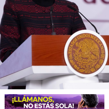
SIGUIENTE
Monreal es un político indispensable: Rubén Moreira
NO TE PIERDAS
EE. UU. impone arancel de 17 % al jitomate mexicano