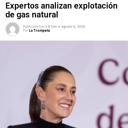
Expertos analizan explotación
de gas natural
Publicado hace
8 min
el
agosto 6, 2026
Por
La Trompeta
El subsecretario de
Integración y Desarrollo del Sector
Salud, Eduardo Clark García Dobarganes
detalló que
las Rutas de la Salud estarán conformadas por 96
camiones de 3.5 toneladas, 38 camiones de 1.5 toneladas,
35 cajas sanitarias y 27 cajas refrigeradas. Además,
presentó el sitio entregamedicamentos.salud.gob.mx, a
través del cual se podrán conocer los medicamentos que
se están entregando en todo el país, los proveedores, a
qué institución y estado se dirigen.
ARTÍCULOS RELACIONADOS:
CLAUDIA SHEINBAUM PARDO
SECRETARÍA DE SALUD
Y CENTROS DE SALUD DEL IMSS BIENESTAR