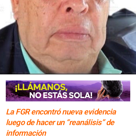
medida, el Instituto Mexicano de Tecnología del Agua
realizará pozos de exploración para verificar si en el
subsuelo de las Cuencas Sabinas-Burro-Picachos en
Coahuila y Nuevo León y Burgos en la zona noreste de
Tamaulipas, hay agua salada y gas no convencional.
La FGR encontró nueva evidencia
luego de hacer un “reanálisis” de
información