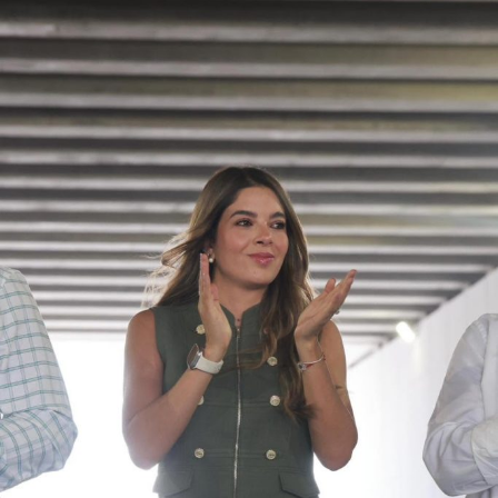
” desarrollado con el objetivo de encontrar líneas
procesales que permitan el esclarecimiento de los
hechos.
Este arresto reactiva el proceso en contra de
Aguirre
Rivero
, quien ocupó la gubernatura de la entidad desde
2011
y presentó su renuncia al cargo en
2014
, derivado de
la crisis institucional originada por la
desaparición
de los
normalistas. Desde el inicio de las primeras carpetas de
investigación, el exmandatario
negó reiteradamente
estar implicado en el caso que hoy motiva su detención.