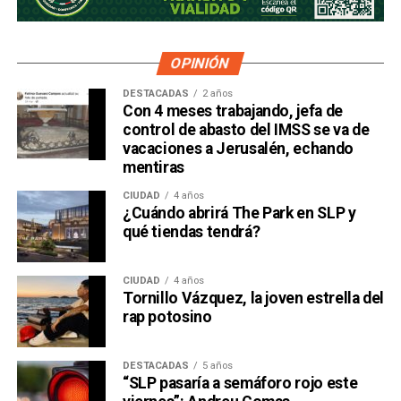
OPINIÓN
DESTACADAS
2 años
Con 4 meses trabajando, jefa de
control de abasto del IMSS se va de
vacaciones a Jerusalén, echando
mentiras
CIUDAD
4 años
¿Cuándo abrirá The Park en SLP y
qué tiendas tendrá?
CIUDAD
4 años
Tornillo Vázquez, la joven estrella del
rap potosino
DESTACADAS
5 años
“SLP pasaría a semáforo rojo este