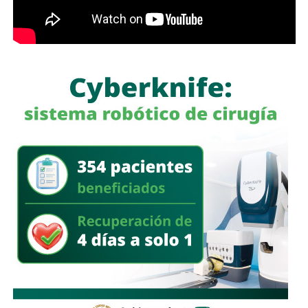
, sin pronunciarse en algún sentido sobre establecer una
regulación específica para los medios de comunicación.
El debate cobra relevancia en un escenario en el que las
redes sociales han multiplicado la velocidad con la que
circula la información, pero también la facilidad con la que
pueden difundirse contenidos falsos, manipulados o sin
sustento.
Para Sheinbaum,
la responsabilidad de los periodistas
pasa por mantener estándares éticos y apegarse a la
verdad.
Para González, una de las garantías
fundamentales del ejercicio periodístico debe ser que
quien publica una información se haga responsable de ella
mediante su firma.
Por ahora, la postura expresada por la senadora es clara:
libertad de expresión sí, pero también periodistas que
den la cara por lo que publican
.