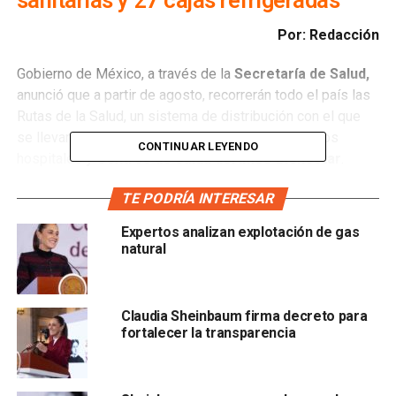
Por: Redacción
Gobierno de México, a través de la
Secretaría de Salud,
anunció que a partir de agosto, recorrerán todo el país las
Rutas de la Salud, un sistema de distribución con el que
se llevarán medicamentos e insumos médicos a los
CONTINUAR LEYENDO
hospitales
y Centros de Salud del IMSS Bienestar
.
La presidenta
Claudia Sheinbaum Pardo
, destacó que
TE PODRÍA INTERESAR
Rutas de la Salud es un programa que surgió en Veracruz
Expertos analizan explotación de gas
impulsado por la gobernadora del estado,
Rocío Nahle
natural
García
y el cual ahora, a nivel federal, distribuirá
medicamentos a cada rincón del país en camiones,
camionetas y lanchas.
Claudia Sheinbaum firma decreto para
fortalecer la transparencia
“Ya se compraron el 96 por ciento de todos los
medicamentos y todos los insumos médicos. Fue una
licitación, invitaciones a quienes los fabrican,