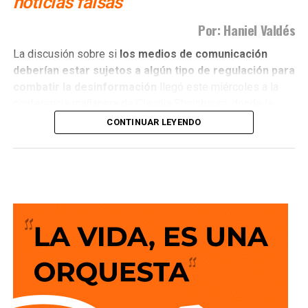
noticias falsas
Por: Haniel Valdés
La discusión sobre si
los medios de comunicación
deberían estar sujetos a algún tipo de regulación para
combatir la desinformación
llegó este miércoles a la
conferencia mañanera de Claudia Sheinbaum, donde la
presidenta hizo un llamado a que quienes ejercen el
CONTINUAR LEYENDO
periodismo actúen con ética y apego a la verdad.
El planteamiento abrió nuevamente un debate que no es
nuevo, pero que sigue generando posiciones encontradas:
¿cómo combatir la circulación de noticias falsas y la
desinformación sin convertir una regulación de los
medios en una herramienta para limitar la libertad de
expresión?
En ese contexto, la senadora Ruth González fue
cuestionada sobre si consideraba necesaria alguna