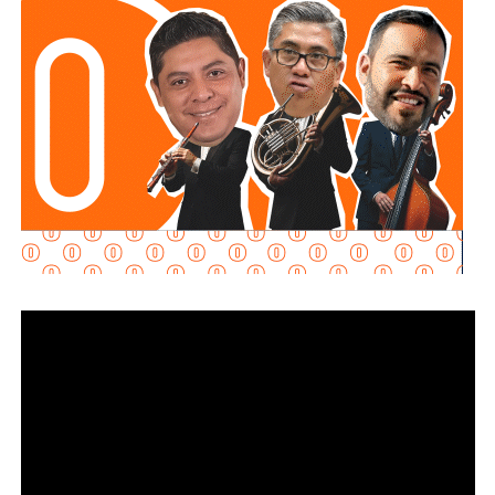
regulación que contribuyera a fortalecer el ejercicio
periodístico.
Su respuesta fue breve y se centró en la responsabilidad
individual de quienes ejercen la profesión.
“Yo creo que el periodismo siempre se tiene que
firmar. Al periodismo siempre se le tiene que poner
nombre y apellido”
, respondió.
La senadora añadió que está a favor de la libertad de
expresión