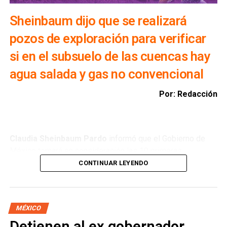
Sheinbaum dijo que se realizará
pozos de exploración para verificar
si en el subsuelo de las cuencas hay
agua salada y gas no convencional
Por: Redacción
Claudia Sheinbaum Pardo
informó que el Gobierno de
México tomará en consideración las 10 primeras
conclusiones preliminares del Comité de Científicos y
CONTINUAR LEYENDO
Especialistas para el
Análisis de Explotación de Gas
Natural No Convencional
, con el objetivo de reducir la
importación de Estados Unidos y garantizar la soberanía
MÉXICO
energética.
Detienen al ex gobernador