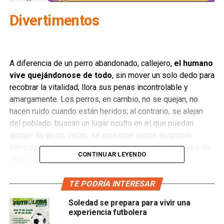
Divertimentos
A diferencia de un perro abandonado, callejero,
el humano
vive quejándonose de todo
, sin mover un solo dedo para
recobrar la vitalidad; llora sus penas incontrolable y
amargamente. Los perros, en cambio, no se quejan, no
hacen ruido cuando están heridos; al contrario, se alejan
del poblado, buscan un lugar oculto en el que puedan
acoger su dolor; callan, se enroscan sobre su propio
cuerpecillo y esperan. Lo mismo hacen otros animales de
CONTINUAR LEYENDO
gran majestuosidad, como el león.
Como los perros de la calle, el humano está abandonado;
TE PODRÍA INTERESAR
pero la suya es una situación de autoabandono
;
Soledad se prepara para vivir una
consiste en el olvido y dejadez de sí mismo, de modo que
experiencia futbolera
todo lo reduce a lo externo, lo material, lo [del] otro. Y de