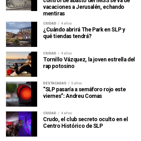
control de abasto del IMSS se va de
vacaciones a Jerusalén, echando
mentiras
CIUDAD
4 años
¿Cuándo abrirá The Park en SLP y
qué tiendas tendrá?
CIUDAD
4 años
Tornillo Vázquez, la joven estrella del
rap potosino
DESTACADAS
5 años
“SLP pasaría a semáforo rojo este
viernes”: Andreu Comas
CIUDAD
4 años
Crudo, el club secreto oculto en el
Centro Histórico de SLP