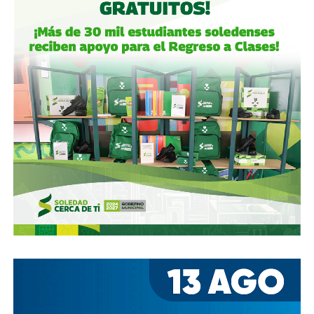
ciudad que también es parte del estado.
Gobierno municipal:
no se apresuren por hacer cosas
solo de cara a la contienda electoral, échenle ganas y
háganlas bien, respeten los tiempos, informen
oportunamente a los usuarios de las vialidades.
Ya aprovechando,
revisen las señales de tránsito de la
zona, que necesitan mantenimiento
, y luego dense una
vuelta por la ciudad:
hay banquetas que son
estacionamientos, hay ciclovías intransitables, hay
peatones en riesgo
porque los conductores no siguen el
reglamento.
En pocas palabras,
bajemos todos la velocidad… en
todo, hay topes
.
También lee:
Arrancó la carrera, todos la van perdiendo |
Columna de Haniel Valdés