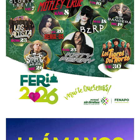
.
Sí hubo un fallo grande por parte de las
autoridades
viales municipales que no anunciaron a tiempo el tope
y no colocaron la señal hasta que ya estaba listo el muro
de los tormentos.
Sigue existiendo tardanza por parte de estas mismas
autoridades para
repintar o rescatar las señales que
no solo ahí, sino en toda la ciudad, están mal pintadas,
opacas, mal colocadas o tapadas por árboles
.
Los medios que
compartieron videos, que criticaron al
gobierno municipal, que incitaron al odio de
conductores hacia peatones
(como si eso no fuera pan
de cada día), ¿por qué no acompañaron sus post con un
“circule con cuidado”, “cumpla con lo establecido”,