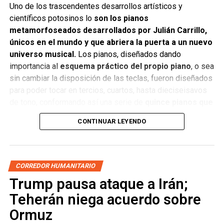
Uno de los trascendentes desarrollos artísticos y
científicos potosinos lo
son los pianos
metamorfoseados desarrollados por Julián Carrillo,
únicos en el mundo y que abriera la puerta a un nuevo
universo musical.
Los pianos, diseñados dando
importancia al
esquema práctico del propio piano
, o sea
sin cambiar la disposición de las teclas, fueron diseñados
para poder tocar en tercios, cuartos, hasta dieciseisavos
de tono, conformando así una serie de
quince pianos que
fueron presentados en la Feria Internacional de
CONTINUAR LEYENDO
Bruselas en 1958
donde obtuvieron la medalla de oro.
Previamente Carrillo había diseñado y transformado
un piano comercial de alta calidad a piano de tercios
CORREDOR HUMANITARIO
de tono,
cambiando por completo el cuerpo del piano, el
Trump pausa ataque a Irán;
arpa que daba paso a tener un piano en tercios de tono, lo
Teherán niega acuerdo sobre
cual
fue desarrollado a finales de la década de los
cuarenta del siglo XX.
Ormuz