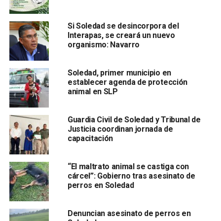
ahí, las posibilidades de autodestrucción comienzan a ser
cada vez más palpables: poco a poco se convierte en
Si Soledad se desincorpora del
humano rabioso, que atestigua y contribuye a la extinción
Interapas, se creará un nuevo
de su propia especie.
organismo: Navarro
Soledad, primer municipio en
establecer agenda de protección
animal en SLP
Guardia Civil de Soledad y Tribunal de
Justicia coordinan jornada de
capacitación
¿Cómo reconocer a un humano abandonado y rabioso? En
la etapa inicial, camina lento, extraviado, agrio; y abandona
“El maltrato animal se castiga con
a su tribu y a sus perros. En la fase intermedia, comienza
cárcel”: Gobierno tras asesinato de
su hambre de todo lo que no es suyo y de lo que no es;
perros en Soledad
por eso ataca a otros de su especie y de especies
distintas, así obtiene lo que cree necesitar
.
Denuncian asesinato de perros en