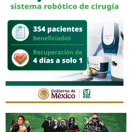
Señales faltan más, como una que indique para qué o
quién es el carril central de Chapultepec
, que en
realidad nadie lo sabe a ciencia cierta, otras en toda la
ciudad, las
que avisen que la ciclovía no es para que se
estacionen autos de los negocios de Carranza o
Himno Nacional
.
La Avenida Chapultepec tiene varias señales que indican
que el
límite de velocidad es de 50 km/h
, algunas casi
borradas -ahí te encargo, Ayuntamiento- pero en los
videos que circularon de autos voladores,
en ninguno de
los casos, la velocidad del vehículo estaba por debajo
del límite permitido