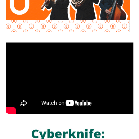
movilidad, como dicen los boletines oficiales, tienden
solamente a
favorecer la velocidad
.
¿Quién se acuerda de los peatones? ¿Quién piensa
en el que quiere cruzar la calle sin tener que subirse
a un gigante de hierro de más de 6 metros de altura?
Antes de que lo invada un pensamiento clasista,
whitexican o retrógrado y termine llamando “pobre” al que
camina, tómese los 30 minutos que tarda en cada
semáforo para respirar y léame con la mente un poco
menos cerrada.
Las primeras quejas llegaron porque
no había señalética
para avisarle a los conductores que había una barda
en medio de la calle
, pero la mayoría de los que piden la
señal con el aviso son los mismos que, a propósito, no
ven las que sí están, esas que indican un máximo en la
velocidad, o
ser cortés con los peatones que intentan
cruzar
.