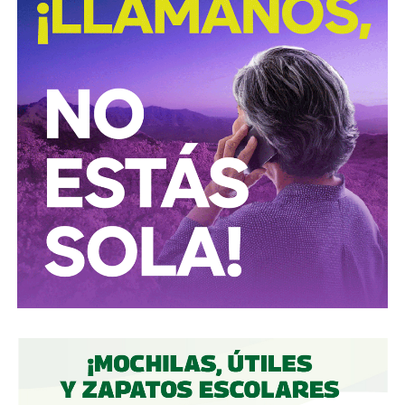
“respete al peatón”?
A mis colegas de los medios: falta para el 2027, no
empecemos desde ya a
querer caerle mejor al que
todavía no saben si va a seguir en el poder
, hagamos
periodismo útil, no crítica en busca de likes.
Conductores:
respeten al peatón.
Peatones:
no usen el
móvil mientras cruzan las calles, ni intenten ganarle al
semáforo.
Ciclistas:
hay solo 3 ciclovías, pero usémoslas
correctamente.
Autoridades:
hagan su trabajo, pero háganlo bien, y no
descuiden lo que hicieron antes por centrarse solo en
obras nuevas.
Gobierno estatal:
la obra municipal es para que las
personas se sientan más seguras entrando a un parque
bajo su cuidado, para evitar accidentes en una calle, de una