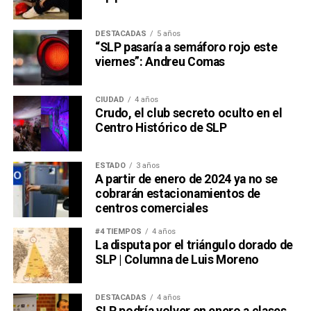
DESTACADAS
5 años
“SLP pasaría a semáforo rojo este
viernes”: Andreu Comas
CIUDAD
4 años
Crudo, el club secreto oculto en el
Centro Histórico de SLP
ESTADO
3 años
A partir de enero de 2024 ya no se
cobrarán estacionamientos de
centros comerciales
#4 TIEMPOS
4 años
La disputa por el triángulo dorado de
SLP | Columna de Luis Moreno
DESTACADAS
4 años
SLP podría volver en enero a clases