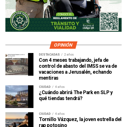
OPINIÓN
DESTACADAS
2 años
Con 4 meses trabajando, jefa de
control de abasto del IMSS se va de
vacaciones a Jerusalén, echando
mentiras
CIUDAD
4 años
¿Cuándo abrirá The Park en SLP y
qué tiendas tendrá?
CIUDAD
4 años
Tornillo Vázquez, la joven estrella del
rap potosino