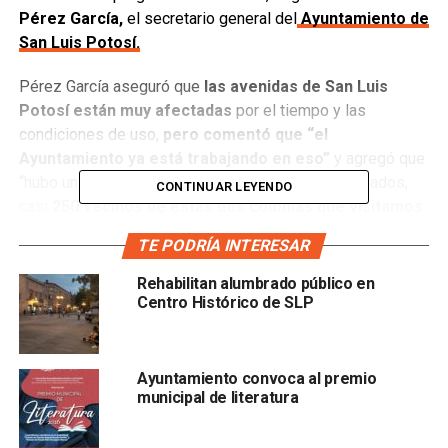
Pérez García,
el secretario general del
Ayuntamiento de
San Luis Potosí.
Pérez García aseguró que
las avenidas de San Luis
Potosí están muy afectadas
por el tiempo y las
condiciones de uso,
pero comentó que “el
Ayuntamiento ya está trabajando en eso”
y agregó que
“hubo una participación enorme de vecinos interesados,
CONTINUAR LEYENDO
casi
250 vecinos de estas dos colonias que visitamos
el fin de semana
. Ellos salen porque son los interesados
TE PODRÍA INTERESAR
en que las calles sean cuidadas”.
Rehabilitan alumbrado público en
A pesar de algunos señalamientos de la sociedad civil, el
Centro Histórico de SLP
secretario Sebastián Pérez aseguró que el material
utilizado para resanar los baches se aplicaba “de la mejor
manera”. También comentó que la aplicación fue la
Ayuntamiento convoca al premio
adecuada a tal grado que “las lluvias que tuvimos el fin de
municipal de literatura
semana no lograron quitar el asfalto utilizado”.