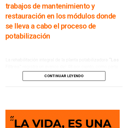
trabajos de mantenimiento y
restauración en los módulos donde
se lleva a cabo el proceso de
potabilización
La rehabilitación integral de la planta potabilizadora
“Los
Filtros”
registra un avance del 48 por ciento, como parte
de los trabajos que realiza
Interapas
para modernizar una
CONTINUAR LEYENDO
de las principales fuentes de abastecimiento de agua
potable de la zona metropolitana.
Esta planta recibe agua proveniente de la
presa San José
y su rehabilitación permitirá recuperar su capacidad de
operación, optimizar el proceso de potabilización y
ofrecer un servicio más confiable para miles de familias.
La semana pasada concluyeron los trabajos de