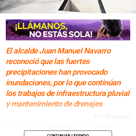
El alcalde Juan Manuel Navarro
reconoció que las fuertes
precipitaciones han provocado
inundaciones, por lo que continúan
los trabajos de infraestructura pluvial
y mantenimiento de drenajes
Por: Redacción
El Ayuntamiento de
Soledad de Graciano Sánchez
realiza obras de
drenaje pluvial y reparación de
CONTINUAR LEYENDO