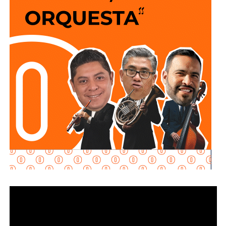
mantenimiento y restauración en los módulos donde se
lleva a cabo el proceso de potabilización del agua, para
continuar con la limpieza y mantenimiento integral de las
instalaciones de la planta.
La siguiente etapa contempla el equipamiento de los
tanques de floculación y sedimentación, donde las
partículas e impurezas que contiene el agua se agrupan y
posteriormente se depositan en el fondo, permitiendo
separar el agua más clara para que continúe con las
etapas de filtración y desinfección antes de su
distribución.