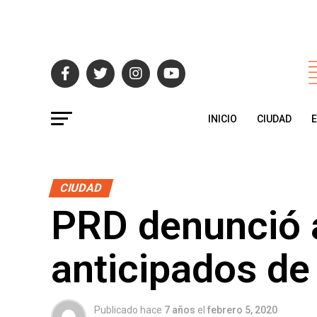
INICIO
CIUDAD
CIUDAD
PRD denunció a
anticipados d
Publicado hace
7 años
el
febrero 5, 2020