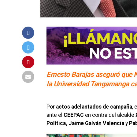
Ernesto Barajas aseguró que 
la Universidad Tangamanga 
Por
actos adelantados de campaña
, 
ante el
CEEPAC
en contra del alcalde
X
Política, Jaime Galván Valencia
y
Pab