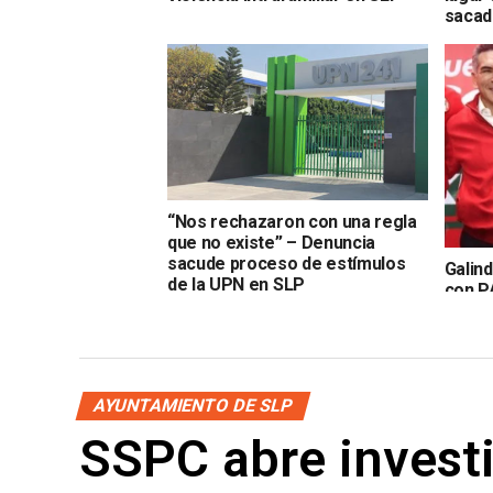
sacad
“Nos rechazaron con una regla
que no existe” – Denuncia
sacude proceso de estímulos
Galind
de la UPN en SLP
con P
elecc
AYUNTAMIENTO DE SLP
SSPC abre investi