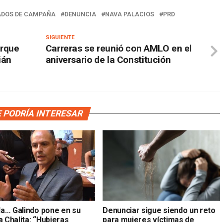
ADOS DE CAMPAÑA
DENUNCIA
NAVA PALACIOS
PRD
SIGUIENTE
orque
Carreras se reunió con AMLO en el
ián
aniversario de la Constitución
 PODRÍA INTERESAR
a… Galindo pone en su
Denunciar sigue siendo un reto
a Chalita: “Hubieras
para mujeres víctimas de