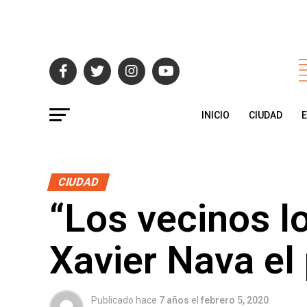
INICIO
CIUDAD
CIUDAD
“Los vecinos lo 
Xavier Nava e
Publicado hace
7 años
el
febrero 5, 2020