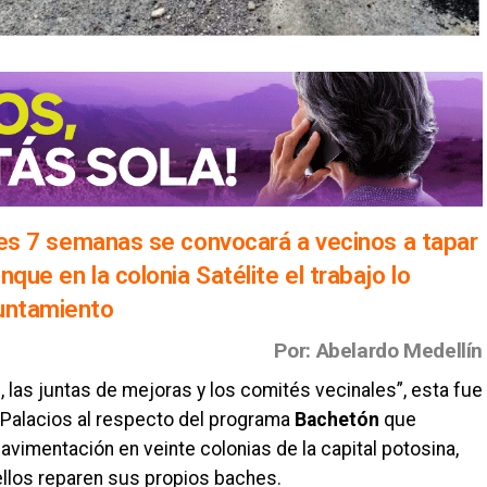
ntes 7 semanas se convocará a vecinos a tapar
que en la colonia Satélite el trabajo lo
yuntamiento
Por: Abelardo Medellín
 las juntas de mejoras y los comités vecinales”, esta fue
a Palacios al respecto del programa
Bachetón
que
vimentación en veinte colonias de la capital potosina,
llos reparen sus propios baches.