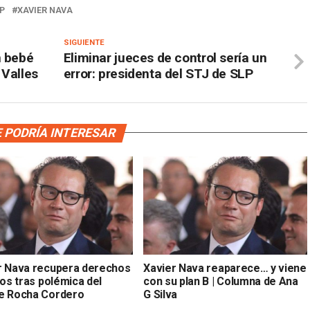
P
XAVIER NAVA
SIGUIENTE
n bebé
Eliminar jueces de control sería un
 Valles
error: presidenta del STJ de SLP
 PODRÍA INTERESAR
r Nava recupera derechos
Xavier Nava reaparece… y viene
cos tras polémica del
con su plan B | Columna de Ana
e Rocha Cordero
G Silva