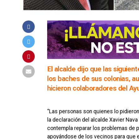
El alcalde dijo que las siguie
los baches de sus colonias, aun
hicieron colaboradores del A
“Las personas son quienes lo pidieron,
la declaración del alcalde Xavier Nav
contempla reparar los problemas de pa
apoyándose de los vecinos para que e