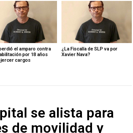
perdió el amparo contra
¿La Fiscalía de SLP va por
abilitación por 18 años
Xavier Nava?
ejercer cargos
ital se alista para
s de movilidad y