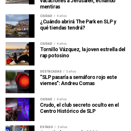
vacaciones a Jerusalén, echando
mentiras
CIUDAD
4 años
¿Cuándo abrirá The Park en SLP y
qué tiendas tendrá?
CIUDAD
4 años
Tornillo Vázquez, la joven estrella del
rap potosino
DESTACADAS
5 años
“SLP pasaría a semáforo rojo este
viernes”: Andreu Comas
CIUDAD
4 años
Crudo, el club secreto oculto en el
Centro Histórico de SLP
ESTADO
3 años