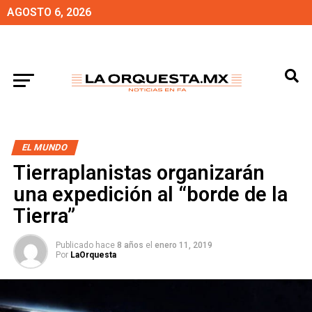
AGOSTO 6, 2026
EL MUNDO
Tierraplanistas organizarán
una expedición al “borde de la
Tierra”
Publicado hace
8 años
el
enero 11, 2019
Por
LaOrquesta