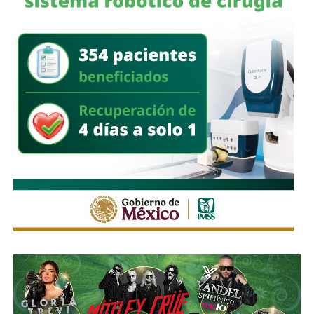
considerados adversarios estratégicos podría implicar
riesgos
para la seguridad nacional de Estados Unidos.
Patel
defendió la estrategia al argumentar que la
cooperación internacional es necesaria para enfrentar
redes criminales que operan a través de múltiples
jurisdicciones y utilizan estructuras globales para el tráfico
de drogas, las estafas cibernéticas y otros delitos de
alcance internacional.
También lee:
EU ofrece más de 100 millones por líderes
del CJNG