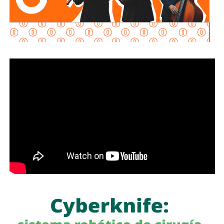
El
director del FBI
sostuvo que se trata de acuerdos
selectivos y limitados, dirigidos exclusivamente a ciertos
tipos de delitos transnacionales,
particularmente
aquellos que afectan a ciudadanos estadounidenses.
Las nuevas alianzas representan un
cambio
respecto a la
relación tradicional del FBI
con estos países y han
generado preocupaciones dentro de sectores de la
comunidad de contrainteligencia estadounidense.
De acuerdo con
Reuters
, algunos funcionarios consideran
que el intercambio de información con gobiernos