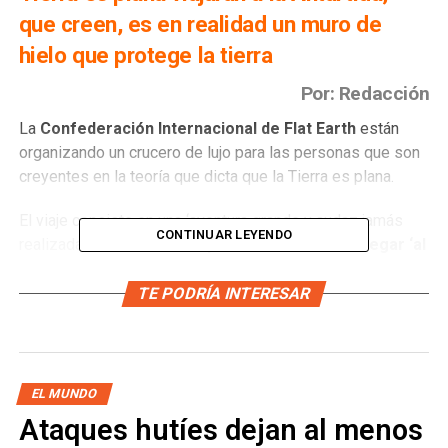
que creen, es en realidad un muro de
hielo que protege la tierra
Por: Redacción
La
Confederación Internacional de Flat Earth
están
organizando un crucero de lujo para las personas que son
creyentes en la teoría que dicta que la Tierra es plana.
El viaje consiste en una ‘aventura grande y audaz jamás
CONTINUAR LEYENDO
realizada’ donde
los tierraplanistas intentarán llegar ‘al
borde del planeta, donde supuestamente existe un
enorme muro de hielo’
.
TE PODRÍA INTERESAR
El periódico británico
The Guardian
, documentó el
proceso que se sigue para poder adquirir un lugar dentro
del crucero.
EL MUNDO
Ataques hutíes dejan al menos
Los creyentes de que la Tierra es plana podrán disfrutar