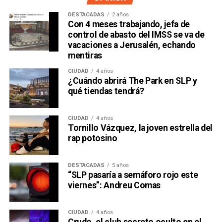
DESTACADAS
2 años
Con 4 meses trabajando, jefa de
control de abasto del IMSS se va de
vacaciones a Jerusalén, echando
mentiras
CIUDAD
4 años
¿Cuándo abrirá The Park en SLP y
qué tiendas tendrá?
CIUDAD
4 años
Tornillo Vázquez, la joven estrella del
rap potosino
DESTACADAS
5 años
“SLP pasaría a semáforo rojo este
viernes”: Andreu Comas
CIUDAD
4 años
Crudo, el club secreto oculto en el