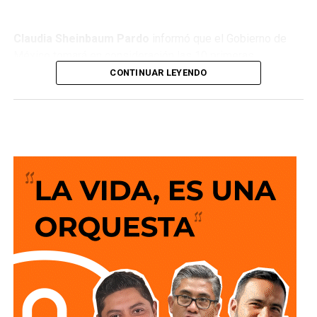
Claudia Sheinbaum Pardo
informó que el Gobierno de
México tomará en consideración las 10 primeras
conclusiones preliminares del Comité de Científicos y
CONTINUAR LEYENDO
Especialistas para el
Análisis de Explotación de Gas
Natural No Convencional
, con el objetivo de reducir la
importación de Estados Unidos y garantizar la soberanía
energética.
“¿Qué objetivo tiene esto? No depender tanto del exterior,
aún con toda la explotación que se hiciera de gas no
convencional, seguiríamos importando de Estados Unidos,
el objetivo es bajar la importación para que no
dependamos tanto del exterior. ¿Esto es algo que busca
México? No, lo buscan todos los países del mundo,
garantizar su soberanía energética”, puntualizó en la
conferencia matutina: “Las mañaneras del pueblo”.