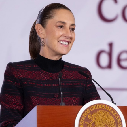
Diputados federales avalan causales de nulidad
electoral por injerencia externa
El despliegue territorial ocurre en un contexto de parálisis
comercial para este sector. La movilización se ejecuta
luego de que
el gobierno de Estados Unidos frenara
las operaciones de su personal de inspección,
suspendiera la importación del producto y emitiera
una alerta de seguridad para restringir los viajes a la
entidad
tras los bloqueos carreteros y la violencia
registrada en días recientes.
También lee:
El Realito: la presa con huellas de Televisa y
Slim