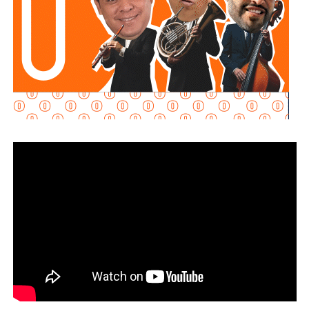
La Jefa del Ejecutivo Federal pidió al Comité seguir
acompañando al Gobierno de México y como primera
medida, el Instituto Mexicano de Tecnología del Agua
realizará pozos de exploración para verificar si en el
subsuelo de las Cuencas Sabinas-Burro-Picachos en
Coahuila y Nuevo León y Burgos en la zona noreste de
Tamaulipas, hay agua salada y gas no convencional.