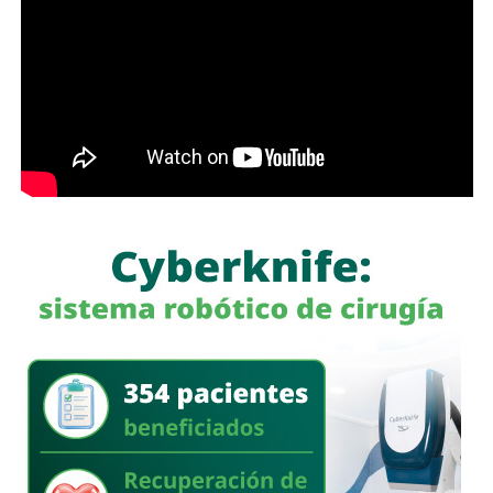
alimentarios recurren a actos jurídicos o materiales que
aparentemente pueden ser lícitos, pero que tienen como
finalidad eludir sus responsabilidades. Entre estas
prácticas se encuentran la renuncia voluntaria a empleos
estables, la solicitud de licencias sin goce de sueldo
durante periodos relacionados con procesos familiares y
la transferencia de bienes a familiares o personas de
confianza que actúan como titulares aparentes.
Con esta iniciativa se busca establecer que comete el
delito de incumplimiento de las obligaciones de
asistencia familiar quien se coloque intencionalmente en
estado de insolvencia con el propósito de eludir el
cumplimiento de las obligaciones alimentarias
establecidas por la ley.