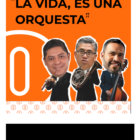
acciones realizadas con apoyo de terceros para ocultar o
transferir bienes.
Explicó que la propuesta se desarrolla en dos vertientes
principales: e
stablecer de manera objetiva
determinadas conductas evasivas del deudor
alimentario
y penalizar la coparticipación de terceras
personas que, con conocimiento de la obligación
existente, contribuyan a impedir su cumplimiento.
La diputada María Dolores Robles Chairez destacó que la
modificación busca brindar mayores herramientas jurídicas
para proteger el derecho de niñas, niños y demás
personas acreedoras alimentarias, evitando que
maniobras de carácter patrimonial sean utilizadas para
obstaculizar el cumplimiento de las obligaciones
establecidas por la autoridad judicial.
Señaló que existen casos en los que los deudores