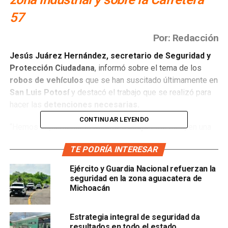
57
Por: Redacción
Jesús Juárez Hernández, secretario de Seguridad y
Protección Ciudadana
, informó sobre el tema de los
robos de vehículos
que se han suscitado últimamente en
San Luis Potosí
y destacó el trabajo que se realizó para
hacer las
detenciones necesarias.
CONTINUAR LEYENDO
“Hemos implementado
mucho trabajo
este mes, en una
reunión que tuvimos con el
titular de la FGR
, nos estaba
TE PODRÍA INTERESAR
dando la estadística del mes de mayo. En este mes, tanto
las autoridades estatales como las federales
han
Ejército y Guardia Nacional refuerzan la
logrado desarticular
varias células de robo de
seguridad en la zona aguacatera de
autotransporte”,
aseguró.
Michoacán
El secretario también detalló que este delito lo atienden
Estrategia integral de seguridad da
principalmente la
Guardia Nacional y la Fiscalía General
resultados en todo el estado