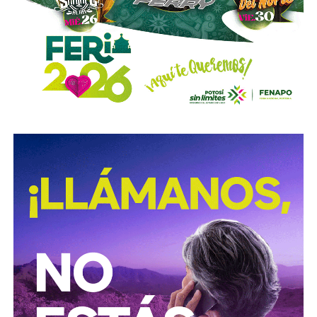
deudor a ocultar bienes, acepten figurar como titulares
aparentes de estos o realicen actos jurídicos simulados
con el propósito de evitar que se cumplan las
obligaciones alimentarias.
Para estas conductas se contempla una sanción de seis
meses a tres años de prisión, además de una sanción
pecuniaria de 60 a 300 días del valor de la Unidad de
Medida y Actualización (UMA).
La iniciativa fue turnada a la Comisión Primera de Justicia
para su análisis y dictamen correspondiente.
También lee:
Cuauhtli Badillo pide a alcaldes denunciar
movimientos ligados al huachicol