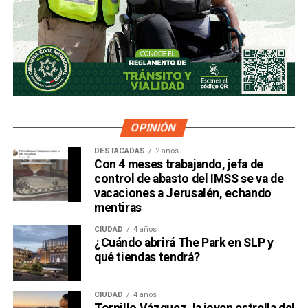
OPINIÓN
DESTACADAS
2 años
Con 4 meses trabajando, jefa de
control de abasto del IMSS se va de
vacaciones a Jerusalén, echando
mentiras
CIUDAD
4 años
¿Cuándo abrirá The Park en SLP y
qué tiendas tendrá?
CIUDAD
4 años
Tornillo Vázquez, la joven estrella del