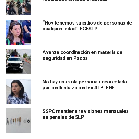
de la República (FGR)
“Hoy tenemos suicidios de personas de
cualquier edad”: FGESLP
Avanza coordinación en materia de
seguridad en Pozos
en la Carretera 57
por tratarse de un tramo federal,
mientras que
las autoridades estatales colaboran con
ellos.
No hay una sola persona encarcelada
por maltrato animal en SLP: FGE
Finalmente, Juárez Hernández afirmó que la
Policía de
Investigación (PDI)
también logró asestar
dos golpes
en
la misma materia.
SSPC mantiene revisiones mensuales
en penales de SLP
“Uno desarticulando una célula y la otra recuperando en
una pensión
hasta cinco vehículos
con reporte de robo
mediante cateo, fueron
dos cateos
”, subrayó.