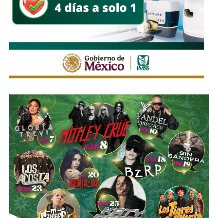
La legislación establecerá que, salvo prueba en contrario,
se presumirá dicha intención cuando el deudor, sin causa
justificada, renuncie a su empleo o solicite licencia sin
goce de sueldo, cuando este constituya su único o
principal medio para obtener ingresos.
Asimismo, se establecen sanciones para quienes, durante
un proceso judicial o existiendo una resolución firme,
enajenen intencionalmente de manera parcial o total sus
bienes con la finalidad de eludir obligaciones alimentarias.
De igual manera, se sancionará a quienes, teniendo
conocimiento de la existencia de una obligación
alimentaria o de un proceso judicial en curso, ayuden al