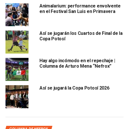
En cuartos de final
el San Luis se enfrentó contra el
Animalarium: performance envolvente
cuarto lugar, ocupado por el América, el 17 y el 20 de
en el Festival San Luis en Primavera
noviembre de aquel año
. El primer encuentro se realizó
en el estadio
Alfonso Lastras
en donde el equipo local
necesitaba sacar la ventaja, sin embargo,
a pesar de que
Así se jugarán los Cuartos de Final de la
el encuentro fue intenso, no hubo anotaciones.
Copa Potosí
Para el partido de vuelta el San Luis estaba obligado a
ganar, pues un empate no le ayudaría a avanzar a la
Hay algo incómodo en el repechaje |
siguiente ronda, no obstant
e un gol tempranero de
Columna de Arturo Mena “Nefrox”
Vicente Sánchez del equipo rival al minuto 14 iniciaría
el hundimiento del cuadro tunero y sus aspiraciones
de pasar a la semifinal.
Para el minuto
23 el argentino
Así se jugará la Copa Potosí 2026
Anibal Matellán puso a las águilas 2 a 0 y el tercer
tanto llegó al 45 gracias a Enrique Esqueda
. Aunque
el
visitante quiso despertar en el segundo tiempo con
un tanto de Diego de la Torre en el minuto 53,
no se
generaron más oportunidades en la portería de
Guillermo
Ochoa
y en el minut
o 80 Vicente Matías Vuoso sellaría
COLUMNA DE NEFROX