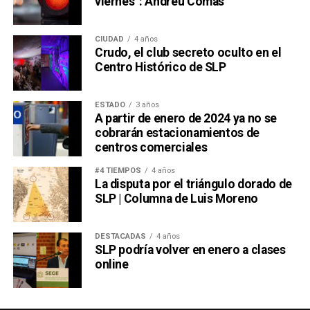
viernes”: Andreu Comas
Borges tenía razón: son dos calvos peleándose por un
peine. Lo que el escritor no sabía, y seguramente no
CIUDAD
4 años
hubiera querido saber considerando cuánto odiaba al
Crudo, el club secreto oculto en el
Centro Histórico de SLP
futbol, es que
ese peine hoy tiene la forma de un
boleto a la Final del domingo
.
ESTADO
3 años
También lee:
El Futbol Une al Mundo: Crónica de un Japón
A partir de enero de 2024 ya no se
vs Túnez
cobrarán estacionamientos de
centros comerciales
#4 TIEMPOS
4 años
La disputa por el triángulo dorado de
SLP | Columna de Luis Moreno
DESTACADAS
4 años
SLP podría volver en enero a clases
online