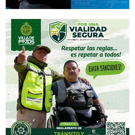
La herida no se cerró en 1986, pero tampoco en 1998,
cuando argentinos e ingleses se citaron en Octavos de
Final del Mundial de Francia. Un primer tiempo trepidante
que acabó 2 por 2 tras un golazo de
Michael Owen
y un
icónico tanto de
Javier Zanetti
tras un tiro libre. La
segunda mitad quedaría marcada por
la expulsión del
entonces joven David Beckham por una patada al
‘Cholo’ Simeone que convertiría al ‘Spice Boy’ en
villano nacional por un buen rato
. Los sudamericanos
se acabarían imponiendo en penales.
El asunto menos se calmó en 2002, cuando en Corea-
Japón, el mismo
Beckham cobró el penal que eliminó a
Argentina en la Fase de Grupos
. Los de Marcelo Bielsa
se fueron a las primeras de cambio de un Mundial al que
llegaron como favoritos y,
por primera vez desde la
guerra, volvieron a caer ante los ingleses
en
semejantes instancias.