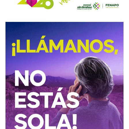
El caso de Osvaldo Ardiles relató el conflicto como
ningún otro
. Jugador del Tottenham Hotspur, el día
después de la invasión jugó la semifinal de la Copa FA
contra el Leicester City: la afición rival lo abucheó en cada
toque del balón.
En las Falkland,
su primo José Ardiles se
desempeñaba como piloto de caza, y acabó muriendo
en combate
sobre las islas semanas después. Fue el
primer piloto argentino en caer en la guerra. Ossie dejó
Inglaterra sin saber cuándo volvería, pero sería el primer
reflejo de
la relación directa que tendría la pelota con
las secuelas de las Malvinas.
La derrota en la guerra fue devastadora para un
pueblo que, similar a lo que aconteció en el Mundial
de 1978, recurrió al futbol para buscar la alegría que
la actualidad nacional le quitaba