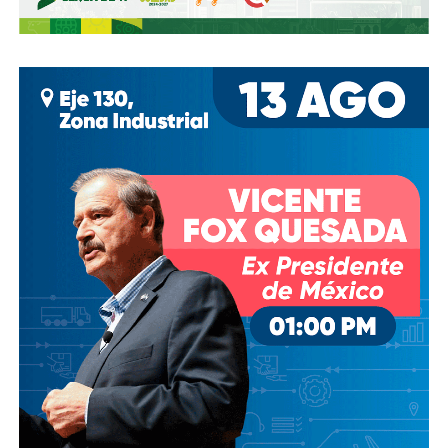
árbitro lo dio por bueno.
El segundo, en el que gambeteó a cinco ingleses en 11
segundos, fue una obra maestra catalogada como
“El Gol
del Siglo”
. Ganaron 2-1. En un solo día,
el ‘Pelusa’ se
despachó dos de los tantos más icónicos en la
historia del futbol
, pero esos goles significaban mucho
más que el pase a Semifinales.
En su autobiografía, Maradona lo escribió sin tapujos:
“Aunque habíamos dicho antes del partido que el fútbol no
tenía nada que ver con la guerra de las Malvinas, sabíamos
que habían matado a muchos chicos argentinos ahí.
Los
mataron como pajaritos. Y eso era la revancha”.
Roberto Perfumo, ex jugador argentino, fue más claro
todavía: “
En 1986, ganarle a Inglaterra era suficiente.
Ganar el Mundial era secundario para nosotros
.
Ganarle a Inglaterra era nuestro verdadero objetivo.”