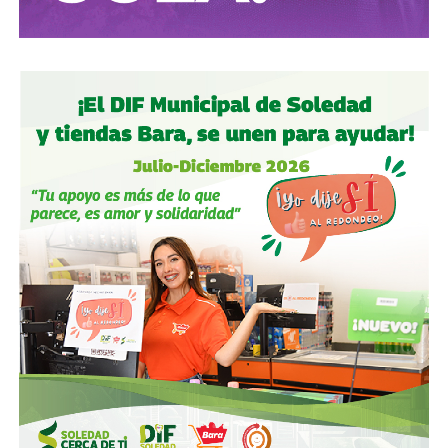
. El ídolo ya no iba a ser Mario Alberto Kempes como en
ese torneo ni mucho menos Videla o Galtieri. El héroe
albiceleste respondía al nombre de
Diego Armando
Maradona.
El 22 de junio de 1986, Cuartos de Final del Mundial de
México 86.
En el Estadio Azteca, ‘El 10’ metió dos
goles contra Inglaterra que explican más sobre
Argentina que cualquier libro de historia
. El primero fue
la mítica “
Mano de Dios
“. Diego saltó a disputar un balón
con el portero Peter Shilton, y ante su falta de estatura,
estiró la mano para acabar empujando la pelota a la red… el