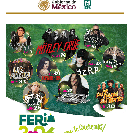
el día más sangriento de la guerra y también su punto de
no retorno:
la flota sudamericana se retiró a sus
puertos y no volvió a salir
. Lo que quedaba de la guerra
se disputaría en tierra, con pibes que no sabían bien por
qué estaban ahí, contra soldados que sí.
El poeta Jorge Luis Borges, de ascendencia parcialmente
británica, lo vio desde Buenos Aires y dictaminó con su
ironía característica: “La guerra de las Malvinas es una
pelea entre dos calvos por un peine.” Tres años después
escribió el poema “Juan López y John Ward”, sobre dos
soldados ficticios (uno por bando) que mueren en las islas
sin haber cruzado una sola palabra. Los llamó víctimas de
“unas islas demasiado famosas.”
Al final, murieron 649 soldados argentinos y 285
británicos.
Argentina se rindió el 14 de junio de 1982
. El
Mundial de España comenzó al día siguiente. No hubo
pausa. No hubo luto colectivo.
Hubo futbol
.