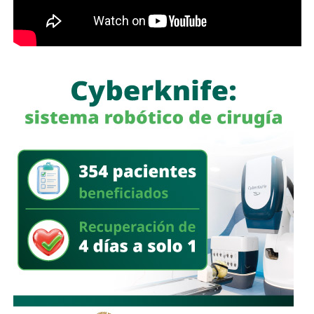
económica y los crímenes que el régimen acumulaba
.
La apuesta salió mal.
Los soldados que enviaron a las islas eran en su
mayoría reclutas de 18 y 19 años
, muchos de provincias
tropicales del norte argentino,
sin entrenamiento para el
frío ni equipamiento suficiente
. Llegaron al invierno con
ropa inadecuada, mal alimentados, a veces abandonados
por sus propios oficiales que dormían en casas mientras
los reclutas se congelaban en trincheras.
Frente a ellos,
un ejército profesional que recorrió
13,000 kilómetros
para recuperar unas islas donde vivían
menos de dos mil personas.
El 2 de mayo de 1982,
el submarino británico HMS
Conqueror hundió al crucero ARA General Belgrano
cuando navegaba fuera de la zona de exclusión declarada
por Gran Bretaña.
Murieron 323 marinos argentinos
. Fue