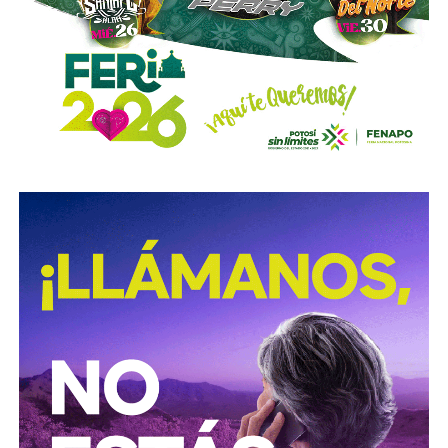
Sigue existiendo tardanza por parte de estas mismas
autoridades para
repintar o rescatar las señales que
no solo ahí, sino en toda la ciudad, están mal pintadas,
opacas, mal colocadas o tapadas por árboles
.
Los medios que
compartieron videos, que criticaron al
gobierno municipal, que incitaron al odio de
conductores hacia peatones
(como si eso no fuera pan
de cada día), ¿por qué no acompañaron sus post con un
“circule con cuidado”, “cumpla con lo establecido”,
“respete al peatón”?
A mis colegas de los medios: falta para el 2027, no
empecemos desde ya a
querer caerle mejor al que
todavía no saben si va a seguir en el poder
, hagamos
periodismo útil, no crítica en busca de likes.
Conductores:
respeten al peatón.
Peatones:
no usen el