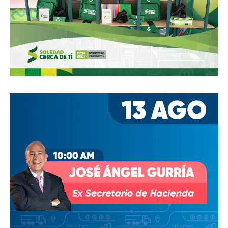
zona, que necesitan mantenimiento
, y luego dense una
vuelta por la ciudad:
hay banquetas que son
estacionamientos, hay ciclovías intransitables, hay
peatones en riesgo
porque los conductores no siguen el
reglamento.
En pocas palabras,
bajemos todos la velocidad… en
todo, hay topes
.
También lee:
Arrancó la carrera, todos la van perdiendo |
Columna de Haniel Valdés