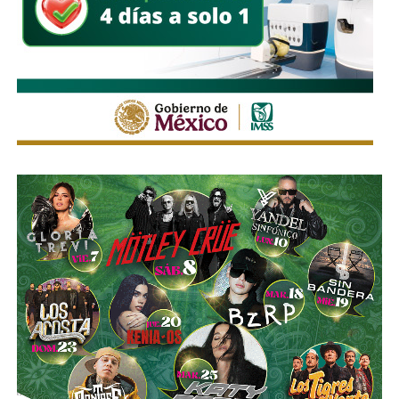
La Avenida Chapultepec tiene varias señales que indican
que el
límite de velocidad es de 50 km/h
, algunas casi
borradas -ahí te encargo, Ayuntamiento- pero en los
videos que circularon de autos voladores,
en ninguno de
los casos, la velocidad del vehículo estaba por debajo
del límite permitido
.
Sí hubo un fallo grande por parte de las
autoridades
viales municipales que no anunciaron a tiempo el tope
y no colocaron la señal hasta que ya estaba listo el muro
de los tormentos.