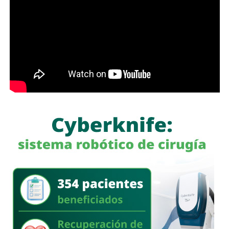
camina, tómese los 30 minutos que tarda en cada
semáforo para respirar y léame con la mente un poco
menos cerrada.
Las primeras quejas llegaron porque
no había señalética
para avisarle a los conductores que había una barda
en medio de la calle
, pero la mayoría de los que piden la
señal con el aviso son los mismos que, a propósito, no
ven las que sí están, esas que indican un máximo en la
velocidad, o
ser cortés con los peatones que intentan
cruzar
.
Señales faltan más, como una que indique para qué o
quién es el carril central de Chapultepec
, que en
realidad nadie lo sabe a ciencia cierta, otras en toda la
ciudad, las
que avisen que la ciclovía no es para que se
estacionen autos de los negocios de Carranza o
Himno Nacional
.