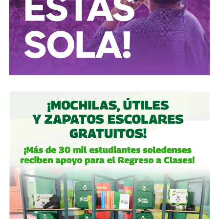
móvil mientras cruzan las calles, ni intenten ganarle al
semáforo.
Ciclistas:
hay solo 3 ciclovías, pero usémoslas
correctamente.
Autoridades:
hagan su trabajo, pero háganlo bien, y no
descuiden lo que hicieron antes por centrarse solo en
obras nuevas.
Gobierno estatal:
la obra municipal es para que las
personas se sientan más seguras entrando a un parque
bajo su cuidado, para evitar accidentes en una calle, de una
ciudad que también es parte del estado.
Gobierno municipal:
no se apresuren por hacer cosas
solo de cara a la contienda electoral, échenle ganas y
háganlas bien, respeten los tiempos, informen
oportunamente a los usuarios de las vialidades.
Ya aprovechando,
revisen las señales de tránsito de la