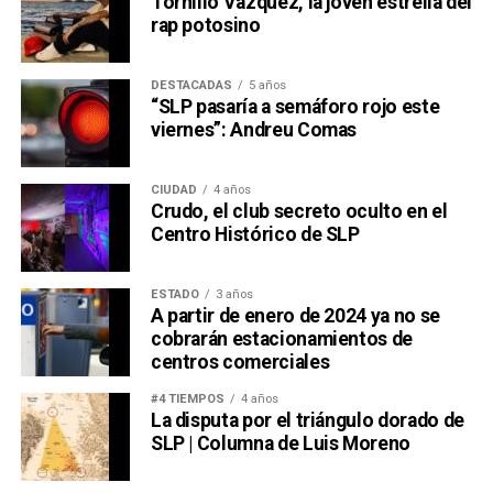
Tornillo Vázquez, la joven estrella del
rap potosino
DESTACADAS
5 años
“SLP pasaría a semáforo rojo este
viernes”: Andreu Comas
CIUDAD
4 años
Crudo, el club secreto oculto en el
Centro Histórico de SLP
ESTADO
3 años
A partir de enero de 2024 ya no se
cobrarán estacionamientos de
centros comerciales
#4 TIEMPOS
4 años
La disputa por el triángulo dorado de
SLP | Columna de Luis Moreno