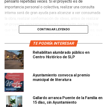
pensarlo repetidas veces. Si el proyecto es de
importancia personal o colectiva, realizar una consulta
interna será de gran ayuda para alcanzar a ver consumada
la obra, realizar conformación de ideas, antes de realizar
un proyecto seguramente tendrá gran éxito, para ello hay
CONTINUAR LEYENDO
que tomar en cuenta las capacidades de las personas, sus
alcances y conocimientos.
No se nace aprendiendo, se
nace para aprender
, siendo clara la existencia de
TE PODRÍA INTERESAR
insuficiencia humana. Por ello el trabajo colectivo es
Rehabilitan alumbrado público en
importante, y aun así, falla.
Centro Histórico de SLP
En los límites del conocimiento se encontrarán
circunstancias que generarán una acción incorrecta, al no
prever una falta, generando al final de la obra toda clase de
Ayuntamiento convoca al premio
municipal de literatura
especulación.
El pasar por el escrutinio riguroso seguramente ganará
confianza y manos a la obra, reconociendo que todo puede
Gallardo arranca Puente de la Familia en
15 días, sin Ayuntamiento
seguir su curso, esperando una obra bien lograda para