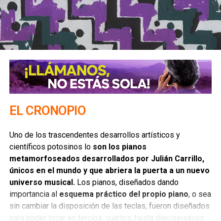
predial, en multas, permisos, debidamente regulados para
evitar sospechas, implementar una verdadera reforma al
sistema de licitaciones, sin más trámite que los vecinos
propongan tres cotizaciones, con igual número de
beneficiarios, alcances dentro de la colonia y un
autorización de obras públicas y adelante, a tapar hoyos,
que a cada quien se le haga su descuento.
Pero
la poca visión y la política recaudatoria
implementada por el Ayuntamiento no lo permitiría
,
EL CRONOPIO
creemos que les haría falta dinero para otras obras, o de
plano miedo a verse descubiertos en las enormes
Uno de los trascendentes desarrollos artísticos y
diferencias que hay en precios entre una obra realizada
científicos potosinos lo
son los pianos
por dependencias públicas y privadas. La última cuida
metamorfoseados desarrollados por Julián Carrillo,
pesos y centavos y de buena calidad, mientras en la
únicos en el mundo y que abriera la puerta a un nuevo
pública, casualmente el costo es muchísimo mayor, de
universo musical.
Los pianos, diseñados dando
mala calidad y el moche por delante, así que, si se desea
importancia al
esquema práctico del propio piano
, o sea
la participación ciudadana, primero las declaraciones de
sin cambiar la disposición de las teclas, fueron diseñados
botepronto deben quedar a un lado, son dañinas, solo
para poder tocar en tercios, cuartos, hasta dieciseisavos