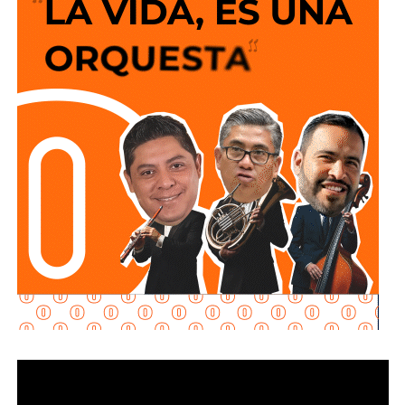
de horribles estructuras de hierro
o que los autos
sigan a 100 km/h sobre un puente o paso a desnivel.
No soy un experto en ingeniería urbana, por lo que no
pretendo entrar en detalles técnicos de si está bien o mal
hecho, por eso me centro en los
debates que quieren
forzar las páginas de Facebook
que se llaman medios
de prensa.
Pocas veces he visto medios cuestionar la constante
construcción de estructura cochista que lejos de mejorar la
movilidad, como dicen los boletines oficiales, tienden
solamente a
favorecer la velocidad
.
¿Quién se acuerda de los peatones? ¿Quién piensa
en el que quiere cruzar la calle sin tener que subirse
a un gigante de hierro de más de 6 metros de altura?
Antes de que lo invada un pensamiento clasista,
whitexican o retrógrado y termine llamando “pobre” al que