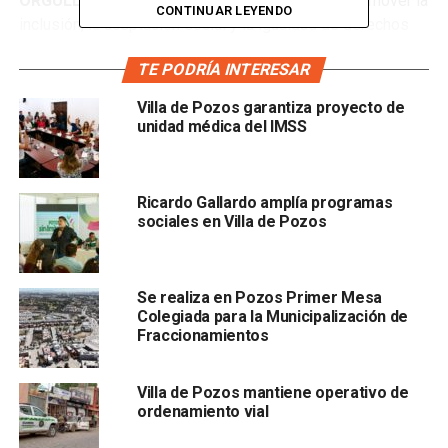
ORGULLOSX
“, el 19 de julio con el objetivo de promover la
CONTINUAR LEYENDO
inclusión, la aceptación social y la igualdad de derechos
para todas las personas, sin importar su orientación
TE PODRÍA INTERESAR
sexual o identidad de género.
Villa de Pozos garantiza proyecto de
La marcha comenzará a las 16:00 horas en la entrada
unidad médica del IMSS
principal de
Villa de Pozos en Julián de los Reyes y
carretera 57, en donde se espera la participación de
cientos de personas que, bajo un ambiente festivo,
Ricardo Gallardo amplía programas
recorrerán las principales calles de la localidad
sociales en Villa de Pozos
acompañados de música, alegría y mensajes de
solidaridad este evento se convertirá en un espacio
seguro y de expresión para la comunidad LGBTQ+, para
Se realiza en Pozos Primer Mesa
crear conciencia sobre la importancia del respeto y la
Colegiada para la Municipalización de
diversidad.
Fraccionamientos
Villa de Pozos mantiene operativo de
ordenamiento vial