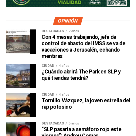
OPINIÓN
DESTACADAS
2 años
Con 4 meses trabajando, jefa de
control de abasto del IMSS se va de
vacaciones a Jerusalén, echando
mentiras
CIUDAD
4 años
¿Cuándo abrirá The Park en SLP y
qué tiendas tendrá?
CIUDAD
4 años
Tornillo Vázquez, la joven estrella del
rap potosino
DESTACADAS
5 años
“SLP pasaría a semáforo rojo este
viernes”: Andreu Comas