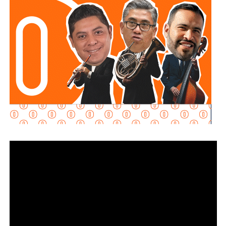
materializarse en un espacio del Sistema Municipal para
el Desarrollo Integral de la Familia (DIF) destinado al
bienestar de las familias.
“Esta lavandería representa un apoyo real para la economía
de las familias, porque les permitirá ahorrar tiempo y
dinero; en Soledad seguimos gestionando y trabajando de
la mano con el Gobierno del Estado para que los
programas sociales lleguen primero a quienes más lo
necesitan”, expresó el edil soledense.
El programa estatal contempla brindar de manera gratuita
el servicio de lavado de ropa con equipo especializado e