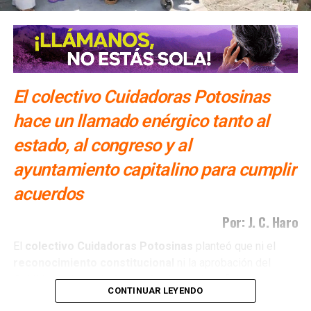
El colectivo Cuidadoras Potosinas
hace un llamado enérgico tanto al
estado, al congreso y al
ayuntamiento capitalino para cumplir
acuerdos
Por: J. C. Haro
El
colectivo Cuidadoras Potosinas
planteó que ni el
reconocimiento
constitucional
ni la aprobación del
Cabildo
de la capital
potosina
han sido suficientes para
CONTINUAR LEYENDO
que estos avances se traduzcan en
políticas públicas