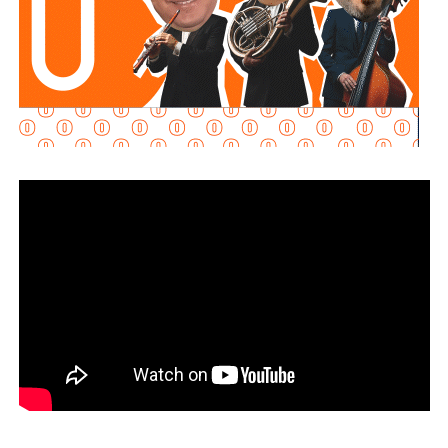
Martínez Acosta señaló que
la dependencia mantiene
disposición para que Uber complete el procedimiento
y pueda operar conforme a la ley, por lo que descartó que
exista una postura de persecución hacia la empresa.
“No es un tema de persecución ni de cacería. Al contrario,
buscamos que ellos mismos nos ayuden a que la
empresa cumpla con la legalidad y con todo lo que
establecen las leyes locales”, afirmó.
La secretaria agregó qu
e incluso han sostenido
reuniones con algunos operadores interesados en
prestar el servicio mediante la plataforma,
También lee:
Medio tiempo: Amor en tiempos de
Geopolítica y futbol | Reflexión de J.C. Haro