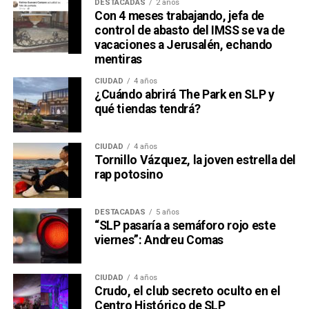
DESTACADAS
2 años
Con 4 meses trabajando, jefa de
control de abasto del IMSS se va de
vacaciones a Jerusalén, echando
mentiras
CIUDAD
4 años
¿Cuándo abrirá The Park en SLP y
qué tiendas tendrá?
CIUDAD
4 años
Tornillo Vázquez, la joven estrella del
rap potosino
DESTACADAS
5 años
“SLP pasaría a semáforo rojo este
viernes”: Andreu Comas
CIUDAD
4 años
Crudo, el club secreto oculto en el
Centro Histórico de SLP