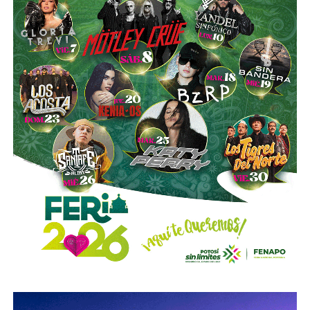
es buena. Ellos estarán tratando de mejorar y brindar un
mejor servicio, mientras que la ciudadanía podrá elegir la
opción que considere más conveniente”, comentó.
La titular de la SCT reiteró que, mientras Uber no complete
el procedimiento administrativo y cumpla con las
obligaciones previstas en la ley, la plataforma no podrá
prestar el servicio de transporte en San Luis Potosí.
También lee:
Ya es oficial: MiTaxi será la plataforma oficial
de transporte de la Fenapo 2026