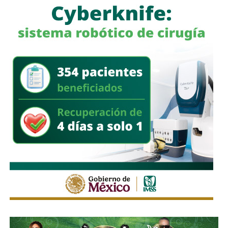
a quienes se les ha explicado el proceso de
regularización.
Asimismo, sostuvo que el incumplimiento de
la empresa
deja a los propios conductores en una situación de
vulnerabilidad,
al no contar con las condiciones legales
previstas por la normativa estatal.
“Es la empresa la que no cumple con lo que las leyes
locales establecen y eso deja a los operadores en estado
de indefensión”, señaló.
Respecto a la llegada de nuevas plataformas digitales al
estado
, Martínez Acosta consideró que la
competencia representa una oportunidad para
mejorar la calidad del servicio de transporte.
“Hoy el gremio del taxismo entiende que la competencia