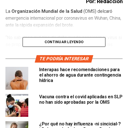
Por: Redacción
La
Organización Mundial de la Salud
(OMS) delcaró
emergencia internacional por coronavirus en Wuhan, China,
ante la rápida expansión del brote.
“No sabemos qué tipo de daño puede ocasionar el virus si
CONTINUAR LEYENDO
se propagara en un país con un sistema de salud más
débil. Debemos actuar ahora para ayudar a los países a
prepararse para esa posibilidad “, alertó su director,
TE PODRÍA INTERESAR
Tedros Adhanom Ghebreyesus
Interapas hace recomendaciones para
el ahorro de agua durante contingencia
hídrica
Vacuna contra el covid aplicadas en SLP
.
no han sido aprobadas por la OMS
Hasta ahora, la epidemia ha dejado 170 personas muertas
y más de 7 mil 900 casos registrados en todo el mundo.
¿Por qué no hay influenza -ni sincicial-?