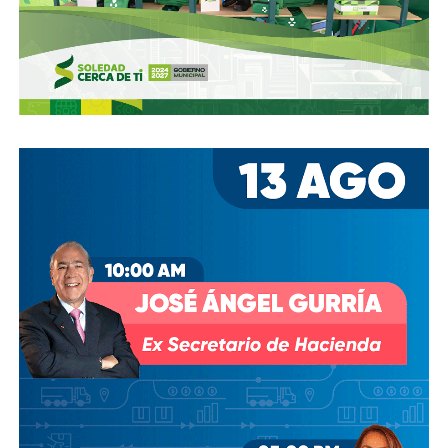
estacionamientos, hay ciclovías intransitables, hay
peatones en riesgo
porque los conductores no siguen el
reglamento.
En pocas palabras,
bajemos todos la velocidad… en
todo, hay topes
.
También lee:
Arrancó la carrera, todos la van perdiendo |
Columna de Haniel Valdés