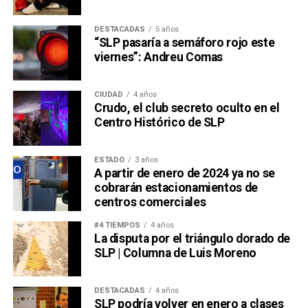
DESTACADAS
5 años
“SLP pasaría a semáforo rojo este
viernes”: Andreu Comas
CIUDAD
4 años
Crudo, el club secreto oculto en el
Centro Histórico de SLP
ESTADO
3 años
A partir de enero de 2024 ya no se
cobrarán estacionamientos de
centros comerciales
#4 TIEMPOS
4 años
La disputa por el triángulo dorado de
SLP | Columna de Luis Moreno
DESTACADAS
4 años
SLP podría volver en enero a clases