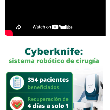
semáforo para respirar y léame con la mente un poco
menos cerrada.
Las primeras quejas llegaron porque
no había señalética
para avisarle a los conductores que había una barda
en medio de la calle
, pero la mayoría de los que piden la
señal con el aviso son los mismos que, a propósito, no
ven las que sí están, esas que indican un máximo en la
velocidad, o
ser cortés con los peatones que intentan
cruzar
.
Señales faltan más, como una que indique para qué o
quién es el carril central de Chapultepec
, que en
realidad nadie lo sabe a ciencia cierta, otras en toda la
ciudad, las
que avisen que la ciclovía no es para que se
estacionen autos de los negocios de Carranza o
Himno Nacional
.
La Avenida Chapultepec tiene varias señales que indican
que el
límite de velocidad es de 50 km/h
, algunas casi