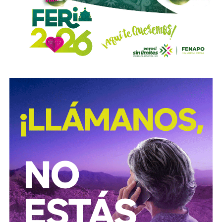
Sigue existiendo tardanza por parte de estas mismas
autoridades para
repintar o rescatar las señales que
no solo ahí, sino en toda la ciudad, están mal pintadas,
opacas, mal colocadas o tapadas por árboles
.
Los medios que
compartieron videos, que criticaron al
gobierno municipal, que incitaron al odio de
conductores hacia peatones
(como si eso no fuera pan
de cada día), ¿por qué no acompañaron sus post con un
“circule con cuidado”, “cumpla con lo establecido”,
“respete al peatón”?
A mis colegas de los medios: falta para el 2027, no
empecemos desde ya a
querer caerle mejor al que
todavía no saben si va a seguir en el poder
, hagamos
periodismo útil, no crítica en busca de likes.
Conductores:
respeten al peatón.
Peatones:
no usen el
móvil mientras cruzan las calles, ni intenten ganarle al
semáforo.
Ciclistas:
hay solo 3 ciclovías, pero usémoslas