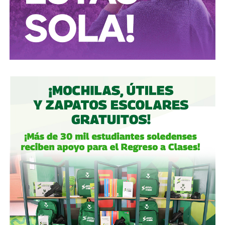
correctamente.
Autoridades:
hagan su trabajo, pero háganlo bien, y no
descuiden lo que hicieron antes por centrarse solo en
obras nuevas.
Gobierno estatal:
la obra municipal es para que las
personas se sientan más seguras entrando a un parque
bajo su cuidado, para evitar accidentes en una calle, de una
ciudad que también es parte del estado.
Gobierno municipal:
no se apresuren por hacer cosas
solo de cara a la contienda electoral, échenle ganas y
háganlas bien, respeten los tiempos, informen
oportunamente a los usuarios de las vialidades.
Ya aprovechando,
revisen las señales de tránsito de la
zona, que necesitan mantenimiento
, y luego dense una
vuelta por la ciudad:
hay banquetas que son