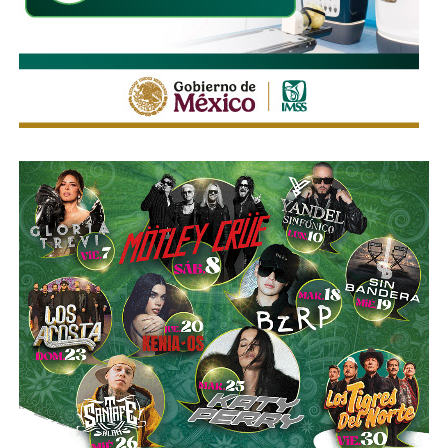
borradas -ahí te encargo, Ayuntamiento- pero en los
videos que circularon de autos voladores,
en ninguno de
los casos, la velocidad del vehículo estaba por debajo
del límite permitido
.
Sí hubo un fallo grande por parte de las
autoridades
viales municipales que no anunciaron a tiempo el tope
y no colocaron la señal hasta que ya estaba listo el muro
de los tormentos.