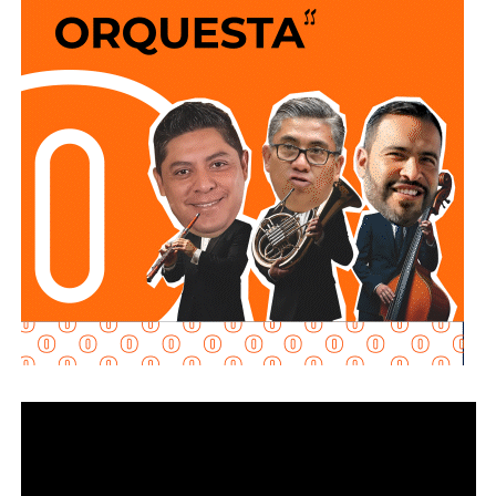
sigan a 100 km/h sobre un puente o paso a desnivel.
No soy un experto en ingeniería urbana, por lo que no
pretendo entrar en detalles técnicos de si está bien o mal
hecho, por eso me centro en los
debates que quieren
forzar las páginas de Facebook
que se llaman medios
de prensa.
Pocas veces he visto medios cuestionar la constante
construcción de estructura cochista que lejos de mejorar la
movilidad, como dicen los boletines oficiales, tienden
solamente a
favorecer la velocidad
.
¿Quién se acuerda de los peatones? ¿Quién piensa
en el que quiere cruzar la calle sin tener que subirse
a un gigante de hierro de más de 6 metros de altura?
Antes de que lo invada un pensamiento clasista,
whitexican o retrógrado y termine llamando “pobre” al que
camina, tómese los 30 minutos que tarda en cada