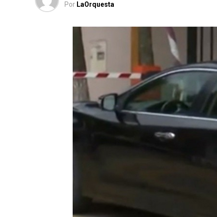
Por
LaOrquesta