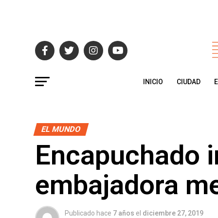
INICIO
CIUDAD
EL MUNDO
Encapuchado in
embajadora me
Publicado hace
7 años
el
diciembre 27, 2019