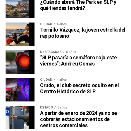
¿Cuándo abrirá The Park en SLP y
qué tiendas tendrá?
CIUDAD
4 años
Tornillo Vázquez, la joven estrella del
rap potosino
DESTACADAS
5 años
“SLP pasaría a semáforo rojo este
viernes”: Andreu Comas
CIUDAD
4 años
Crudo, el club secreto oculto en el
Centro Histórico de SLP
ESTADO
3 años
A partir de enero de 2024 ya no se
cobrarán estacionamientos de
centros comerciales