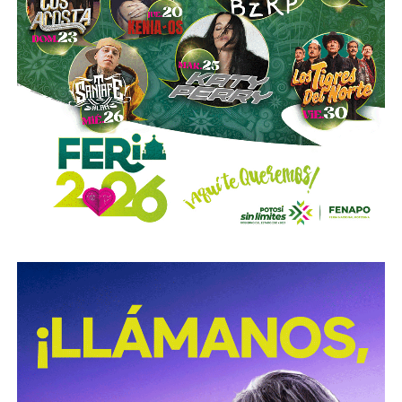
móviles rusas antes de que puedan disparar.
Para ello, Kiev busca utilizar drones con conexión a
Starlink, lo que permitiría mantener comunicación y
capacidad de maniobra a grandes distancias.
La analista Oksana Kuzan resumió la estrategia como
“golpear al arquero, no a las flechas”: si Ucrania consigue
destruir las lanzaderas antes de que disparen, podría
reducir la presión sobre sus sistemas de defensa aérea y
ahorrar una cantidad importante de interceptores.
El presidente ucraniano, Volodímir Zelenski, habría
planteado esta posibilidad al presidente estadounidense
Donald Trump durante su encuentro del 28 de julio en la
Casa Blanca.
Sin embargo, hasta ahora Washington no ha autorizado el
acceso solicitado.