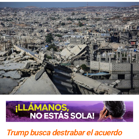
campaña del MAS para las venideras elecciones, con
nuevas candidaturas.
Con información de
Político.mx
También lee:
España le responde a Bolivia y expulsó a 3
de sus diplomáticos
ARTÍCULOS RELACIONADOS:
3 DE MAYO
BOLIVIA
ELECCIONES PRESIDENCIALES
SIGUIENTE
Ondea bandera roja el la cúpula de la mezquita en
Jamkaran
NO TE PIERDAS
Mataron a otro líder iraní en Bagdad; EU ordenó el
ataque
Trump busca destrabar el acuerdo