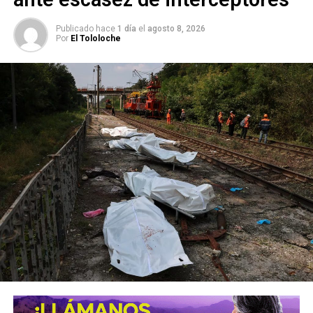
debe ocurrir primero.
Publicado hace
1 día
el
agosto 8, 2026
Por
El Tololoche
Israel sostiene que sus fuerzas no abandonarán Gaza
hasta que Hamás entregue sus armas. El grupo palestino,
en cambio, exige que Israel cumpla previamente con sus
compromisos, entre ellos el cese de los ataques y la
retirada de sus tropas.
Tras una reunión entre el presidente estadounidense
Donald Trump y el primer ministro israelí, Benjamin
Netanyahu, la Junta de Paz —organismo estadounidense
encargado de supervisar la implementación del acuerdo—
modificó su postura y estableció que la retirada israelí
tendría lugar después de un desarme “completo” de
Hamás.
Netanyahu, sin embargo, considera que esta condición
todavía requiere una definición más precisa sobre qué
significa y cómo se llevaría a cabo el desarme.