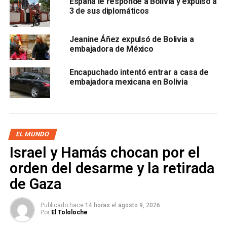
España le responde a Bolivia y expulsó a
Las elecciones del 20 de octubre fueron anuladas por el
3 de sus diplomáticos
expresidente
Evo Morales
Jeanine Áñez expulsó de Bolivia a
embajadora de México
Encapuchado intentó entrar a casa de
embajadora mexicana en Bolivia
luego de que una auditoría de la Organización de Estados
Americanos (OEA) confirmó que se produjeron
EL MUNDO
irregularidades a favor de su candidatura y su partido, el
Israel y Hamás chocan por el
Movimiento Al Socialismo (
MAS
).
orden del desarme y la retirada
La situación derivó en la renuncia de Morales Ayma el
de Gaza
pasado 10 de noviembre, quien acusó que fue víctima de
un golpe de Estado orquestado por sus opositores. Tras
Publicado hace
14 horas
el
agosto 9, 2026
su dimisión el exmandatario solicitó asilo en México y
Por
El Tololoche
actualmente está en Argentina, desde donde trabaja en la