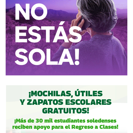
La petición ocurre además en un momento en el que
Ucrania depende cada vez más de sus aliados para
sostener su defensa aérea. Kiev desarrolla su propio
sistema de defensa bajo el proyecto Freya, pero este no
estaría listo sino hasta el próximo año.
Mientras tanto, la amenaza rusa continúa aumentando y
Ucrania se prepara para una nueva temporada de invierno
en la que teme un incremento de los ataques contra
infraestructura y ciudades.
La apuesta por Starlink representa, en ese contexto, un
intento de cambiar la lógica de la defensa: dejar de gastar
exclusivamente los escasos misiles interceptores para
destruir los proyectiles rusos y tratar de impedir que
estos sean lanzados desde el origen.
Con información de
El País
.