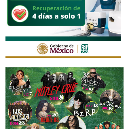
Himno Nacional
.
La Avenida Chapultepec tiene varias señales que indican
que el
límite de velocidad es de 50 km/h
, algunas casi
borradas -ahí te encargo, Ayuntamiento- pero en los
videos que circularon de autos voladores,
en ninguno de
los casos, la velocidad del vehículo estaba por debajo
del límite permitido
.
Sí hubo un fallo grande por parte de las
autoridades
viales municipales que no anunciaron a tiempo el tope