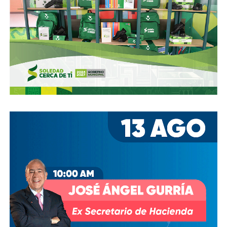
Ya aprovechando,
revisen las señales de tránsito de la
zona, que necesitan mantenimiento
, y luego dense una
vuelta por la ciudad:
hay banquetas que son
estacionamientos, hay ciclovías intransitables, hay
peatones en riesgo
porque los conductores no siguen el
reglamento.
En pocas palabras,
bajemos todos la velocidad… en
todo, hay topes
.
También lee:
Arrancó la carrera, todos la van perdiendo |
Columna de Haniel Valdés