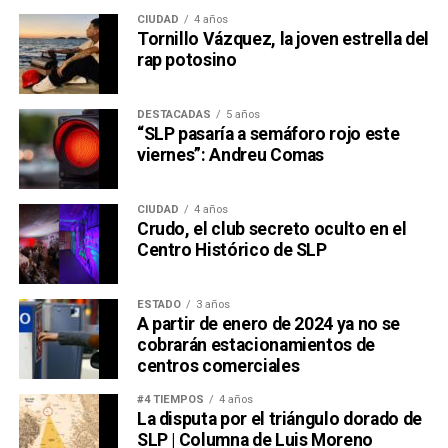
CIUDAD
4 años
Tornillo Vázquez, la joven estrella del
rap potosino
DESTACADAS
5 años
“SLP pasaría a semáforo rojo este
viernes”: Andreu Comas
CIUDAD
4 años
Crudo, el club secreto oculto en el
Centro Histórico de SLP
ESTADO
3 años
A partir de enero de 2024 ya no se
cobrarán estacionamientos de
centros comerciales
#4 TIEMPOS
4 años
La disputa por el triángulo dorado de
SLP | Columna de Luis Moreno