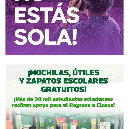
Conductores:
respeten al peatón.
Peatones:
no usen el
móvil mientras cruzan las calles, ni intenten ganarle al
semáforo.
Ciclistas:
hay solo 3 ciclovías, pero usémoslas
correctamente.
Autoridades:
hagan su trabajo, pero háganlo bien, y no
descuiden lo que hicieron antes por centrarse solo en
obras nuevas.
Gobierno estatal:
la obra municipal es para que las
personas se sientan más seguras entrando a un parque
bajo su cuidado, para evitar accidentes en una calle, de una
ciudad que también es parte del estado.
Gobierno municipal:
no se apresuren por hacer cosas
solo de cara a la contienda electoral, échenle ganas y
háganlas bien, respeten los tiempos, informen
oportunamente a los usuarios de las vialidades.