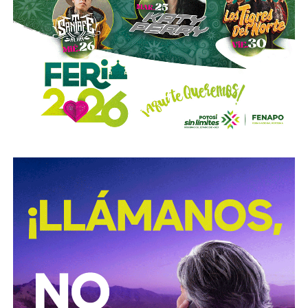
y no colocaron la señal hasta que ya estaba listo el muro
de los tormentos.
Sigue existiendo tardanza por parte de estas mismas
autoridades para
repintar o rescatar las señales que
no solo ahí, sino en toda la ciudad, están mal pintadas,
opacas, mal colocadas o tapadas por árboles
.
Los medios que
compartieron videos, que criticaron al
gobierno municipal, que incitaron al odio de
conductores hacia peatones
(como si eso no fuera pan
de cada día), ¿por qué no acompañaron sus post con un
“circule con cuidado”, “cumpla con lo establecido”,
“respete al peatón”?
A mis colegas de los medios: falta para el 2027, no
empecemos desde ya a
querer caerle mejor al que
todavía no saben si va a seguir en el poder
, hagamos
periodismo útil, no crítica en busca de likes.