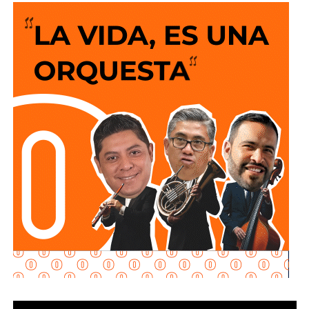
ingenieros viales o expertos de turno la solución
siempre es que el peatón suba y baje 200 escalones
de horribles estructuras de hierro
o que los autos
sigan a 100 km/h sobre un puente o paso a desnivel.
No soy un experto en ingeniería urbana, por lo que no
pretendo entrar en detalles técnicos de si está bien o mal
hecho, por eso me centro en los
debates que quieren
forzar las páginas de Facebook
que se llaman medios
de prensa.
Pocas veces he visto medios cuestionar la constante
construcción de estructura cochista que lejos de mejorar la
movilidad, como dicen los boletines oficiales, tienden
solamente a
favorecer la velocidad
.
¿Quién se acuerda de los peatones? ¿Quién piensa
en el que quiere cruzar la calle sin tener que subirse
a un gigante de hierro de más de 6 metros de altura?