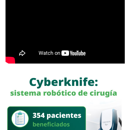
Antes de que lo invada un pensamiento clasista,
whitexican o retrógrado y termine llamando “pobre” al que
camina, tómese los 30 minutos que tarda en cada
semáforo para respirar y léame con la mente un poco
menos cerrada.
Las primeras quejas llegaron porque
no había señalética
para avisarle a los conductores que había una barda
en medio de la calle
, pero la mayoría de los que piden la
señal con el aviso son los mismos que, a propósito, no
ven las que sí están, esas que indican un máximo en la
velocidad, o
ser cortés con los peatones que intentan
cruzar
.
Señales faltan más, como una que indique para qué o
quién es el carril central de Chapultepec
, que en
realidad nadie lo sabe a ciencia cierta, otras en toda la
ciudad, las
que avisen que la ciclovía no es para que se
estacionen autos de los negocios de Carranza o