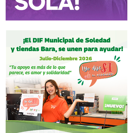
Autoridades:
hagan su trabajo, pero háganlo bien, y no
descuiden lo que hicieron antes por centrarse solo en
obras nuevas.
Gobierno estatal:
la obra municipal es para que las
personas se sientan más seguras entrando a un parque
bajo su cuidado, para evitar accidentes en una calle, de una
ciudad que también es parte del estado.
Gobierno municipal:
no se apresuren por hacer cosas
solo de cara a la contienda electoral, échenle ganas y
háganlas bien, respeten los tiempos, informen
oportunamente a los usuarios de las vialidades.
Ya aprovechando,
revisen las señales de tránsito de la
zona, que necesitan mantenimiento
, y luego dense una
vuelta por la ciudad:
hay banquetas que son
estacionamientos, hay ciclovías intransitables, hay
peatones en riesgo
porque los conductores no siguen el