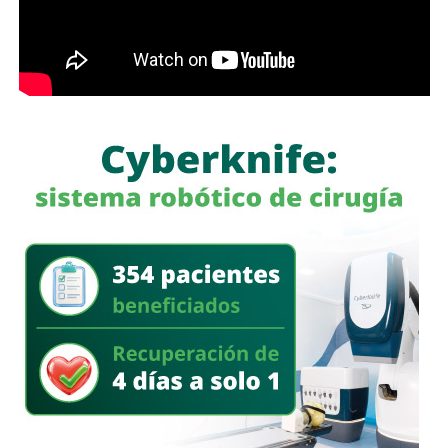
Las primeras quejas llegaron porque
no había señalética
para avisarle a los conductores que había una barda
en medio de la calle
, pero la mayoría de los que piden la
señal con el aviso son los mismos que, a propósito, no
ven las que sí están, esas que indican un máximo en la
velocidad, o
ser cortés con los peatones que intentan
cruzar
.
Señales faltan más, como una que indique para qué o
quién es el carril central de Chapultepec
, que en
realidad nadie lo sabe a ciencia cierta, otras en toda la
ciudad, las
que avisen que la ciclovía no es para que se
estacionen autos de los negocios de Carranza o
Himno Nacional
.
La Avenida Chapultepec tiene varias señales que indican
que el
límite de velocidad es de 50 km/h
, algunas casi
borradas -ahí te encargo, Ayuntamiento- pero en los
videos que circularon de autos voladores,
en ninguno de