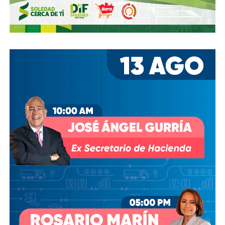
reglamento.
En pocas palabras,
bajemos todos la velocidad… en
todo, hay topes
.
También lee:
Arrancó la carrera, todos la van perdiendo |
Columna de Haniel Valdés