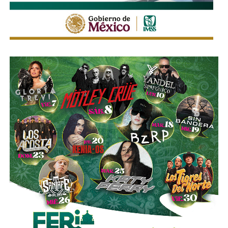
los casos, la velocidad del vehículo estaba por debajo
del límite permitido
.
Sí hubo un fallo grande por parte de las
autoridades
viales municipales que no anunciaron a tiempo el tope
y no colocaron la señal hasta que ya estaba listo el muro
de los tormentos.
Sigue existiendo tardanza por parte de estas mismas
autoridades para
repintar o rescatar las señales que