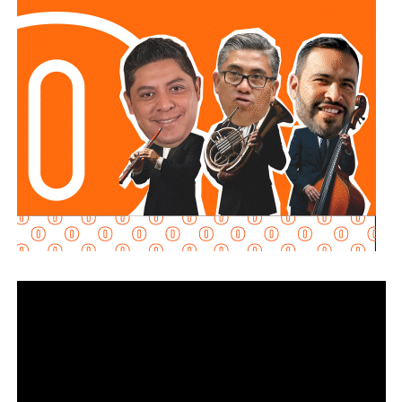
No soy un experto en ingeniería urbana, por lo que no
pretendo entrar en detalles técnicos de si está bien o mal
hecho, por eso me centro en los
debates que quieren
forzar las páginas de Facebook
que se llaman medios
de prensa.
Pocas veces he visto medios cuestionar la constante
construcción de estructura cochista que lejos de mejorar la
movilidad, como dicen los boletines oficiales, tienden
solamente a
favorecer la velocidad
.
¿Quién se acuerda de los peatones? ¿Quién piensa
en el que quiere cruzar la calle sin tener que subirse
a un gigante de hierro de más de 6 metros de altura?
Antes de que lo invada un pensamiento clasista,
whitexican o retrógrado y termine llamando “pobre” al que
camina, tómese los 30 minutos que tarda en cada
semáforo para respirar y léame con la mente un poco
menos cerrada.