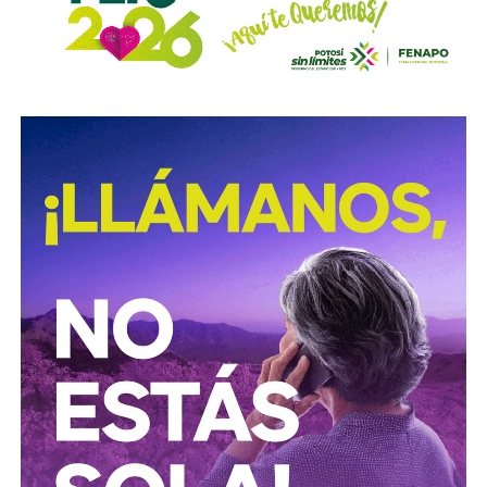
no solo ahí, sino en toda la ciudad, están mal pintadas,
opacas, mal colocadas o tapadas por árboles
.
Los medios que
compartieron videos, que criticaron al
gobierno municipal, que incitaron al odio de
conductores hacia peatones
(como si eso no fuera pan
de cada día), ¿por qué no acompañaron sus post con un
“circule con cuidado”, “cumpla con lo establecido”,
“respete al peatón”?
A mis colegas de los medios: falta para el 2027, no
empecemos desde ya a
querer caerle mejor al que
todavía no saben si va a seguir en el poder
, hagamos
periodismo útil, no crítica en busca de likes.
Conductores:
respeten al peatón.
Peatones:
no usen el
móvil mientras cruzan las calles, ni intenten ganarle al
semáforo.
Ciclistas:
hay solo 3 ciclovías, pero usémoslas
correctamente.