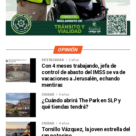
OPINIÓN
DESTACADAS
2 años
Con 4 meses trabajando, jefa de
control de abasto del IMSS se va de
vacaciones a Jerusalén, echando
mentiras
CIUDAD
4 años
¿Cuándo abrirá The Park en SLP y
qué tiendas tendrá?
CIUDAD
4 años
Tornillo Vázquez, la joven estrella del
rap potosino