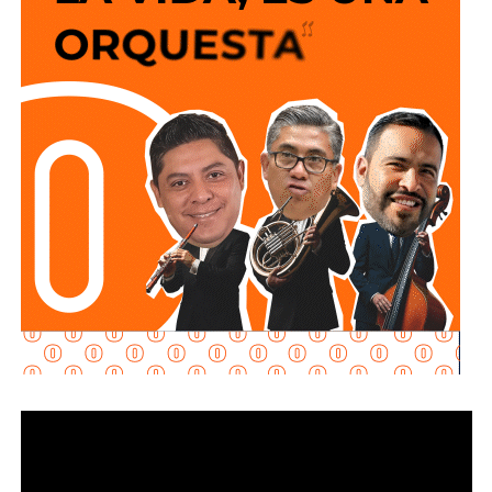
y que los puntos de conexión al sistema público sean
adecuados para garantizar un servicio seguro y eficiente.
Durante las inspecciones pueden determinarse medidas
preventivas y correctivas, para autorizar la incorporación
de nuevos desarrollos a la infraestructura hidráulica
metropolitana.
Con estas supervisiones
, el organismo fortalece la
planeación del crecimiento urbano y contribuye a que
las nuevas redes de agua potable y drenaje
ofrezcan
un servicio confiable a los habitantes.
También lee:
Interapas consolida el uso del recibo digital