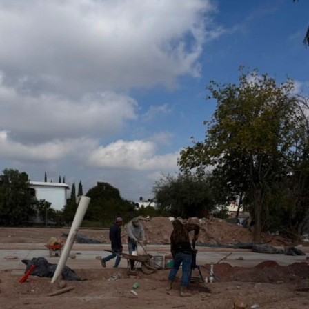
San Luis Potosí, l
o que permitirá fortalecer la promoción turística y cultural
del municipio.
Por último, la presidenta concejal invitó a las y los
asistentes a visitar el stand de Villa de Pozos y conocer
la oferta que tiene el municipio, entre la que destacan su
gastronomía y sus tradiciones, como la emblemática
Procesión de los Cristos, una de las celebraciones que
forman parte de su identidad cultural.
También lee:
Villa de Pozos mantiene acciones por bailes