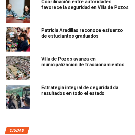
Coordinación entre autoridades
que se realiza en la demarcación.
favorece la seguridad en Villa de Pozos
Patricia Aradillas reconoce esfuerzo
de estudiantes graduados
Villa de Pozos avanza en
Durante la reunión con el coordinador de la
GN Elías Ruiz
municipalizacion de fraccionamientos
Aldaco, Patricia Aradillas
presentó información
relacionada con las capacidades operativas del municipio,
incluyendo datos sobre el estado de fuerza policial y las
Estrategia integral de seguridad da
unidades con las que cuenta la corporación para la
resultados en todo el estado
atención de la ciudadanía, así mismo reiteró la disposición
del municipio para trabajar de manera cercana con las
instituciones encargadas de salvaguardar el orden y la paz
social.
CIUDAD