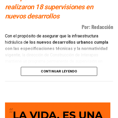
realizaron 18 supervisiones en
nuevos desarrollos
Por: Redacción
Con el propósito de asegurar que la infraestructura
hidráulica d
e los nuevos desarrollos urbanos cumpla
con las especificaciones técnicas y la normatividad
vigente
, la dirección de Construcción de Interapas
mantiene un programa permanente de supervisión en
fraccionamientos y centros de población que buscan
CONTINUAR LEYENDO
incorporarse a las redes de agua potable y drenaje.
Estas revisiones tienen como objetivo verificar que las
obras se ejecuten conforme a los proyectos autorizados,
que
las redes de agua potable y alcantarillado
cumplan con los estándares de c alidad,