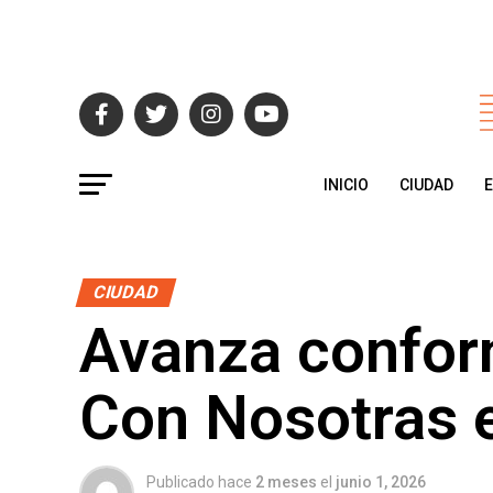
INICIO
CIUDAD
CIUDAD
Avanza confor
Con Nosotras e
Publicado hace
2 meses
el
junio 1, 2026