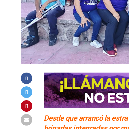
Desde que arrancó la estr
brigadas integradas por má