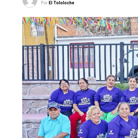
Por
El Tololoche