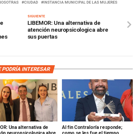
NOSOTRAS
CIUDAD
INSTANCIA MUNICIPAL DE LAS MUJERES
SIGUIENTE
de
LIBEMOR: Una alternativa de
atención neuropsicologica abre
nes
sus puertas
 PODRÍA INTERESAR
OR: Una alternativa de
Al fin Contraloría responde;
ión neuropsicologica abre
como se les fue el tiempo,