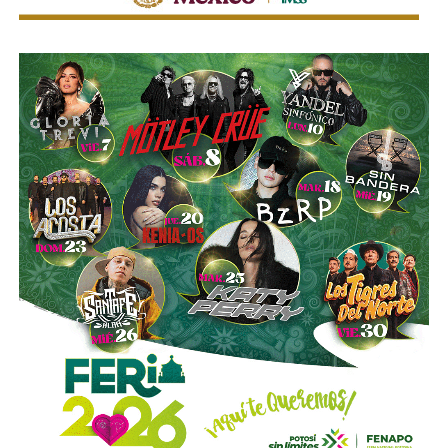
Kiev quiere “golpear al arquero”
Ante este escenario, la estrategia que Ucrania busca
impulsar consiste en modificar el campo de batalla: en
lugar de esperar a que los misiles sean lanzados para
intentar interceptarlos, pretende atacar las plataformas
móviles rusas antes de que puedan disparar.
Para ello, Kiev busca utilizar drones con conexión a
Starlink, lo que permitiría mantener comunicación y
capacidad de maniobra a grandes distancias.
La analista Oksana Kuzan resumió la estrategia como
“golpear al arquero, no a las flechas”: si Ucrania consigue
destruir las lanzaderas antes de que disparen, podría
reducir la presión sobre sus sistemas de defensa aérea y
ahorrar una cantidad importante de interceptores.