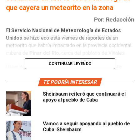
que cayera un meteorito en la zona
Por: Redacción
El
Servicio Nacional de Meteorología de Estados
Unidos
se hizo eco este viernes de reportes de un
meteorito que habría impactado en la provincia occidental
cubana de
Pinar del Río
, cerca del poblado de Viñales.
CONTINUAR LEYENDO
Usuarios de redes sociales
reportaron haber visto
fuego y humo
en el cielo y sentido vibraciones en sus
casas.
TE PODRÍA INTERESAR
Sheinbaum reiteró que continuará el
Se presume que lo que cayó eran fragmentos de un
apoyo al pueblo de Cuba
meteorito, pero aún no se confirma lo anterior.
Por otro lado, la estación del Servicio Meteorológico
Vamos a seguir apoyando al pueblo de
Nacional (NWS) en Key West, reportó el avistamiento de
Cuba: Sheinbaum
un meteorito en el área de los
cayos de la Florida
.