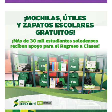
La apuesta por Starlink representa, en ese contexto, un
intento de cambiar la lógica de la defensa: dejar de gastar
exclusivamente los escasos misiles interceptores para
destruir los proyectiles rusos y tratar de impedir que
estos sean lanzados desde el origen.
Con información de
El País
.
También lee:
Adolescente mata a siete personas en
escuela de Tailandia