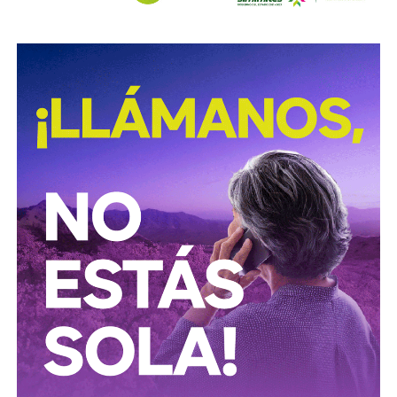
El presidente ucraniano, Volodímir Zelenski, habría
planteado esta posibilidad al presidente estadounidense
Donald Trump durante su encuentro del 28 de julio en la
Casa Blanca.
Sin embargo, hasta ahora Washington no ha autorizado el
acceso solicitado.
La petición ocurre además en un momento en el que
Ucrania depende cada vez más de sus aliados para
sostener su defensa aérea. Kiev desarrolla su propio
sistema de defensa bajo el proyecto Freya, pero este no
estaría listo sino hasta el próximo año.
Mientras tanto, la amenaza rusa continúa aumentando y
Ucrania se prepara para una nueva temporada de invierno
en la que teme un incremento de los ataques contra
infraestructura y ciudades.