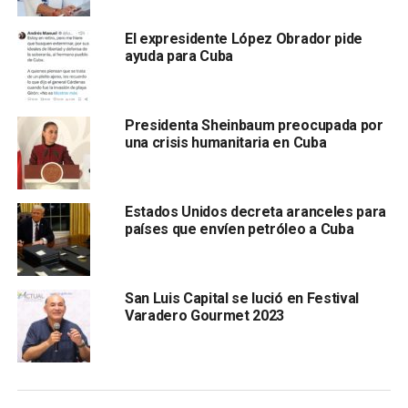
“Parece que el impacto del meteorito ocurrió en el
occidente de Cuba, cerca del poblado de Viñales, Pinar del
El expresidente López Obrador pide
ayuda para Cuba
Río”, indicó la cuenta en Twitter del NWS en Key West.
Presidenta Sheinbaum preocupada por
una crisis humanitaria en Cuba
Estados Unidos decreta aranceles para
países que envíen petróleo a Cuba
Hasta el momento, autoridades
confirmaron que el
objeto no es una aeronave
, como se ha afirmado en las
San Luis Capital se lució en Festival
redes sociales durante las últimas horas.
Varadero Gourmet 2023