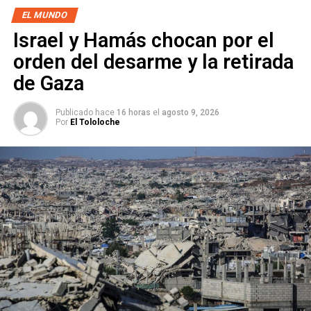
EL MUNDO
Israel y Hamás chocan por el
orden del desarme y la retirada
de Gaza
Publicado hace
16 horas
el
agosto 9, 2026
Por
El Tololoche