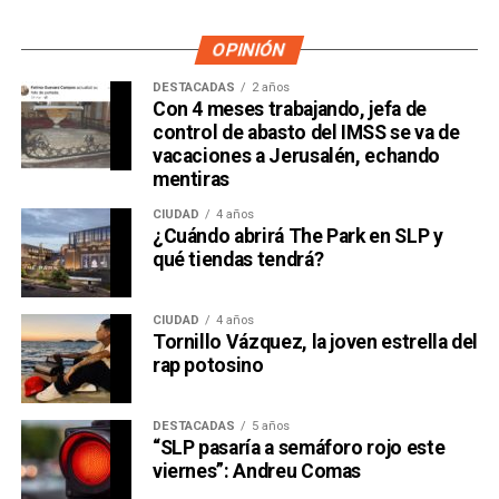
OPINIÓN
DESTACADAS
2 años
Con 4 meses trabajando, jefa de
control de abasto del IMSS se va de
vacaciones a Jerusalén, echando
mentiras
CIUDAD
4 años
¿Cuándo abrirá The Park en SLP y
qué tiendas tendrá?
CIUDAD
4 años
Tornillo Vázquez, la joven estrella del
rap potosino
DESTACADAS
5 años
“SLP pasaría a semáforo rojo este
viernes”: Andreu Comas