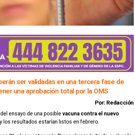
berán ser validadas en una tercera fase de
ener una aprobación total por la OMS
Por: Redacción
 del ensayo de una posible
vacuna contra el nuevo
 los resultados estarían listos en febrero.