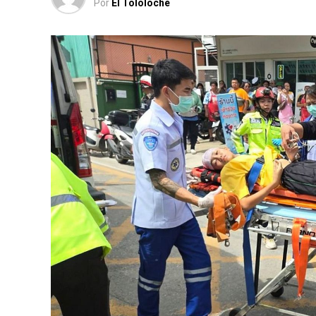
Por
El Tololoche