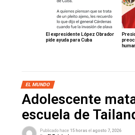
El expresidente López Obrador
Presi
pide ayuda para Cuba
preoc
human
EL MUNDO
Adolescente mata
escuela de Tailan
Publicado hace
15 horas
el
agosto 7, 2026