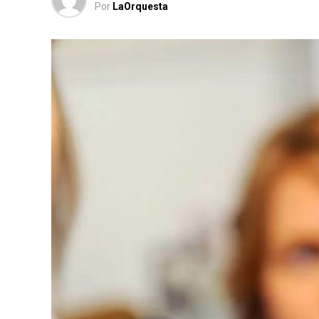
Por
LaOrquesta