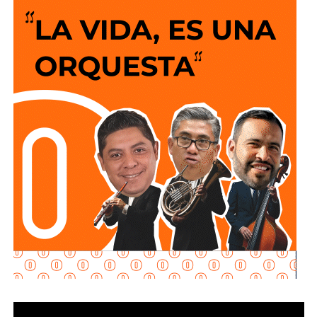
ofrecer un servicio más confiable para miles de familias.
La semana pasada concluyeron los trabajos de
mantenimiento y restauración en los módulos donde se
lleva a cabo el proceso de potabilización del agua, para
continuar con la limpieza y mantenimiento integral de las
instalaciones de la planta.
La siguiente etapa contempla el equipamiento de los
tanques de floculación y sedimentación, donde las
partículas e impurezas que contiene el agua se agrupan y
posteriormente se depositan en el fondo, permitiendo
separar el agua más clara para que continúe con las
etapas de filtración y desinfección antes de su
distribución.