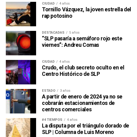
CIUDAD
4 años
Tornillo Vázquez, la joven estrella del
rap potosino
DESTACADAS
5 años
“SLP pasaría a semáforo rojo este
viernes”: Andreu Comas
CIUDAD
4 años
Crudo, el club secreto oculto en el
Centro Histórico de SLP
ESTADO
3 años
A partir de enero de 2024 ya no se
cobrarán estacionamientos de
centros comerciales
#4 TIEMPOS
4 años
La disputa por el triángulo dorado de
SLP | Columna de Luis Moreno