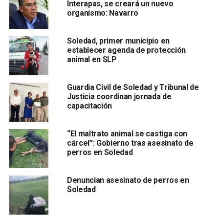
un horario de 2 de la tarde a 8 de la noche.
Interapas, se creará un nuevo
organismo: Navarro
Asimismo, se pueden registrar en los puntos habilitados
por “Tu Tiempo a Tiempo”, como la Repostería Sweet
Soledad, primer municipio en
Vegan, Tienda Salvajes en Plaza Macúl, Clínica Veterinaria
establecer agenda de protección
BALAM, y varios más repartidos por la ciudad, con
animal en SLP
horarios extendidos y durante la mayor parte de la
semana.
Guardia Civil de Soledad y Tribunal de
Justicia coordinan jornada de
capacitación
“El maltrato animal se castiga con
cárcel”: Gobierno tras asesinato de
perros en Soledad
Se espera la asistencia de más de tres mil corredores
Denuncian asesinato de perros en
profesionales, amateurs y población en general en ambas
Soledad
distancias de recorridos: 10 kilómetros y 3 kilómetros de
convivencia familiar. Las y los inscritos podrán recoger su