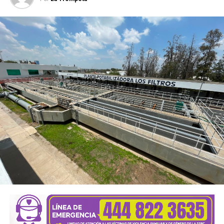
buscan fortalecer sus conocimientos, con talleres de
capacitación en áreas como belleza, costura, bisutería,
carpintería, herrería, electricidad, computación, danza y
actividades deportivas, que les permitan incorporarse al
mercado laboral, emprender un negocio propio o
perfeccionar conocimientos que ya poseen.
El alcalde señaló que el objetivo es que los soledenses
encuentren en este
Centro
un lugar donde puedan
prepararse, perfeccionar sus habilidades y abrir nuevas
oportunidades para salir adelante. “Aquí generamos áreas
de oportunidad para que la gente pueda aprender un oficio,
conseguir un empleo o iniciar su propio negocio, en un
espacio digno, moderno y equipado con herramientas,
maquinaria y tecnología de primer nivel, con áreas amplias
diseñadas específicamente para cada actividad, donde