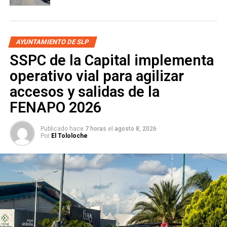
los propios habitantes quienes definan dónde deben
colocarse las luminarias, con el objetivo de mejorar la
seguridad en la zona.
AYUNTAMIENTO DE SLP
SSPC de la Capital implementa
operativo vial para agilizar
accesos y salidas de la
FENAPO 2026
Publicado hace
7 horas
el
agosto 8, 2026
Por
El Tololoche
Durante esta jornada también
se brindaron servicios
gratuitos de salud a través de la Ruta de la Salud del
DIF Municipal,
como consultas médicas, exámenes
auditivos y visuales, así como revisiones preventivas para
la detección oportuna de enfermedades, acercando así los
programas de bienestar a quienes más lo necesitan.
Las y los habitantes de la colonia Providencia, aledaña a la