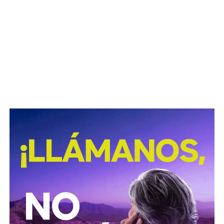
con la población”, concluyó.
La declaración del alcalde se da luego de que
la SSPC
municipal informara el inicio de una investigación
para esclarecer los hechos captados en un video
difundido en redes sociales
, en el que presuntamente
aparecen elementos de la corporación, caso que también
es seguido por la Fiscalía General del Estado.
También lee:
Agencias de viaje de SLP ya reciben
reservas para la Fenapo