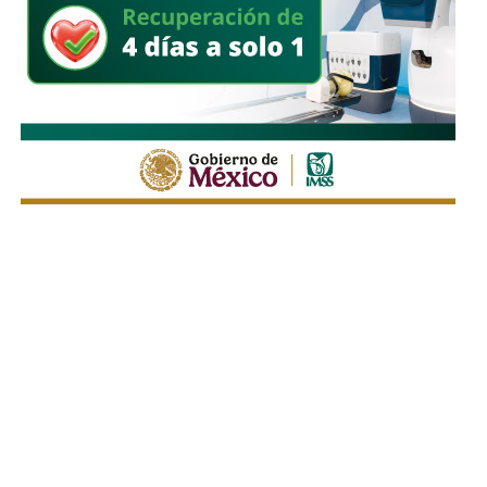
.
“Hace rato oí la declaración de la fiscal que decía que ahí
era un punto. Yo digo, ¿por qué no se ha atacado ese
punto?”, expresó.
El edil insistió en que
no adelantará conclusiones ni
atribuirá responsabilidades sin que concluya la
investigación
, aunque reiteró que su administración
mantendrá una política de cero tolerancia frente a cualquier
conducta irregular dentro de la corporación.
“Pueden ser muchas conjeturas que yo no quisiera
adelantar, pero sí,
mi compromiso es una policía limpia,
una policía sana; y si hay que investigar y tenemos
que sancionar, lo voy a hacer
. Ese es mi compromiso