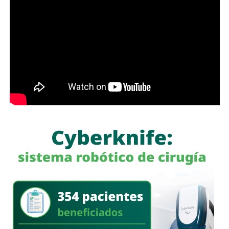
No obstante,
el alcalde también pidió no emitir juicios
anticipados
, al considerar que el material difundido hasta
ahora no permite establecer con claridad qué ocurrió.
“Si tampoco hay nada, yo voy a ser muy claro con la
opinión pública para también decirles: estos policías no.
Porque tampoco en el video se ve nada claro, la verdad es
que no se define nada”, señaló.
Durante la entrevista,
Galindo también hizo referencia a
declaraciones de la titular de la Fiscalía General del
Estado, quien habría señalado que el sitio donde
ocurrieron los hechos es un punto identificado por las
autoridades. Al respecto, cuestionó por qué ese lugar
no ha sido intervenido previamente