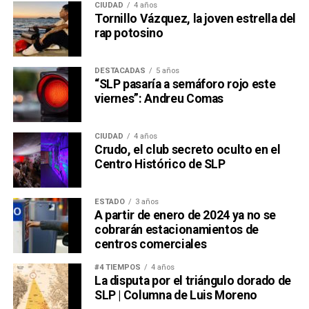
CIUDAD
4 años
Tornillo Vázquez, la joven estrella del
rap potosino
DESTACADAS
5 años
“SLP pasaría a semáforo rojo este
viernes”: Andreu Comas
CIUDAD
4 años
Crudo, el club secreto oculto en el
Centro Histórico de SLP
ESTADO
3 años
A partir de enero de 2024 ya no se
cobrarán estacionamientos de
centros comerciales
#4 TIEMPOS
4 años
La disputa por el triángulo dorado de
SLP | Columna de Luis Moreno