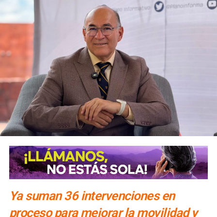
Constitución.
Para la salida del recinto,
el flujo vehicular se distribuirá
principalmente hacia Circuito Potosí,
mediante la
incorporación desde avenida de las Torres. Como salida
secundaria, los automovilistas podrán continuar por esta
misma vialidad para incorporarse a avenida Simón Díaz,
con dirección a avenida de la Constitución y el
fraccionamiento Simón Díaz.
Como parte de la estrategia de movilidad, la avenida
Francisco Martínez de la Vega, en el tramo comprendido
entre avenida de las Torres y avenida Simón Díaz,
permanecerá cerrada al tránsito vehicular.
El primer
tramo, de avenida de las Torres al callejón peatonal
América del Sur,
Ya suman 36 intervenciones en
proceso para mejorar la movilidad y