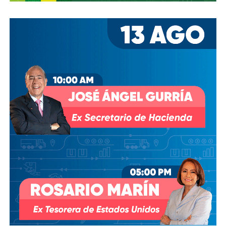
El segundo, en el que gambeteó a cinco ingleses en 11
segundos, fue una obra maestra catalogada como
“El Gol
del Siglo”
. Ganaron 2-1. En un solo día,
el ‘Pelusa’ se
despachó dos de los tantos más icónicos en la
historia del futbol
, pero esos goles significaban mucho
más que el pase a Semifinales.
En su autobiografía, Maradona lo escribió sin tapujos:
“Aunque habíamos dicho antes del partido que el fútbol no
tenía nada que ver con la guerra de las Malvinas, sabíamos
que habían matado a muchos chicos argentinos ahí.
Los
mataron como pajaritos. Y eso era la revancha”.
Roberto Perfumo, ex jugador argentino, fue más claro
todavía: “
En 1986, ganarle a Inglaterra era suficiente.
Ganar el Mundial era secundario para nosotros
.
Ganarle a Inglaterra era nuestro verdadero objetivo.”