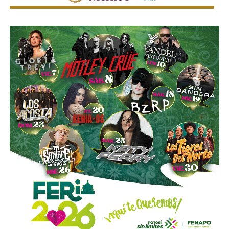
no retorno:
la flota sudamericana se retiró a sus
puertos y no volvió a salir
. Lo que quedaba de la guerra
se disputaría en tierra, con pibes que no sabían bien por
qué estaban ahí, contra soldados que sí.
El poeta Jorge Luis Borges, de ascendencia parcialmente
británica, lo vio desde Buenos Aires y dictaminó con su
ironía característica: “La guerra de las Malvinas es una
pelea entre dos calvos por un peine.” Tres años después
escribió el poema “Juan López y John Ward”, sobre dos
soldados ficticios (uno por bando) que mueren en las islas
sin haber cruzado una sola palabra. Los llamó víctimas de
“unas islas demasiado famosas.”
Al final, murieron 649 soldados argentinos y 285
británicos.
Argentina se rindió el 14 de junio de 1982
. El
Mundial de España comenzó al día siguiente. No hubo
pausa. No hubo luto colectivo.
Hubo futbol
.