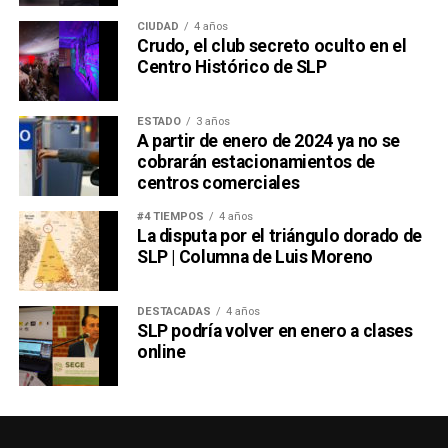
peine. Lo que el escritor no sabía, y seguramente no
CIUDAD
4 años
hubiera querido saber considerando cuánto odiaba al
Crudo, el club secreto oculto en el
Centro Histórico de SLP
futbol, es que
ese peine hoy tiene la forma de un
boleto a la Final del domingo
.
ESTADO
3 años
También lee:
El Futbol Une al Mundo: Crónica de un Japón
A partir de enero de 2024 ya no se
vs Túnez
cobrarán estacionamientos de
centros comerciales
#4 TIEMPOS
4 años
La disputa por el triángulo dorado de
SLP | Columna de Luis Moreno
DESTACADAS
4 años
SLP podría volver en enero a clases
online