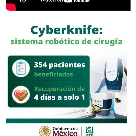
La apuesta salió mal.
Los soldados que enviaron a las islas eran en su
mayoría reclutas de 18 y 19 años
, muchos de provincias
tropicales del norte argentino,
sin entrenamiento para el
frío ni equipamiento suficiente
. Llegaron al invierno con
ropa inadecuada, mal alimentados, a veces abandonados
por sus propios oficiales que dormían en casas mientras
los reclutas se congelaban en trincheras.
Frente a ellos,
un ejército profesional que recorrió
13,000 kilómetros
para recuperar unas islas donde vivían
menos de dos mil personas.
El 2 de mayo de 1982,
el submarino británico HMS
Conqueror hundió al crucero ARA General Belgrano
cuando navegaba fuera de la zona de exclusión declarada
por Gran Bretaña.
Murieron 323 marinos argentinos
. Fue
el día más sangriento de la guerra y también su punto de