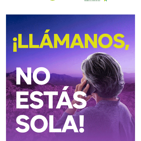
El caso de Osvaldo Ardiles relató el conflicto como
ningún otro
. Jugador del Tottenham Hotspur, el día
después de la invasión jugó la semifinal de la Copa FA
contra el Leicester City: la afición rival lo abucheó en cada
toque del balón.
En las Falkland,
su primo José Ardiles se
desempeñaba como piloto de caza, y acabó muriendo
en combate
sobre las islas semanas después. Fue el
primer piloto argentino en caer en la guerra. Ossie dejó
Inglaterra sin saber cuándo volvería, pero sería el primer
reflejo de
la relación directa que tendría la pelota con
las secuelas de las Malvinas.
La derrota en la guerra fue devastadora para un
pueblo que, similar a lo que aconteció en el Mundial
de 1978, recurrió al futbol para buscar la alegría que
la actualidad nacional le quitaba