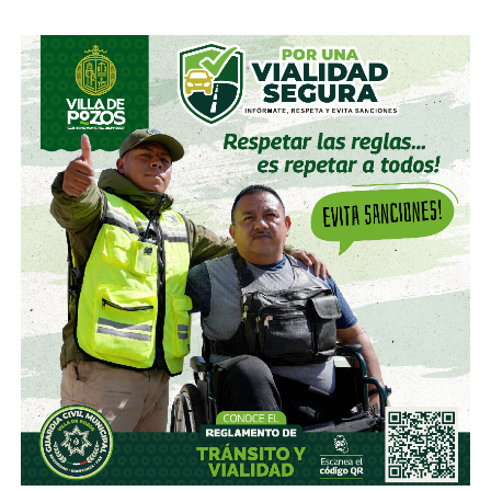
La herida no se cerró en 1986, pero tampoco en 1998,
cuando argentinos e ingleses se citaron en Octavos de
Final del Mundial de Francia. Un primer tiempo trepidante
que acabó 2 por 2 tras un golazo de
Michael Owen
y un
icónico tanto de
Javier Zanetti
tras un tiro libre. La
segunda mitad quedaría marcada por
la expulsión del
entonces joven David Beckham por una patada al
‘Cholo’ Simeone que convertiría al ‘Spice Boy’ en
villano nacional por un buen rato
. Los sudamericanos
se acabarían imponiendo en penales.
El asunto menos se calmó en 2002, cuando en Corea-
Japón, el mismo
Beckham cobró el penal que eliminó a
Argentina en la Fase de Grupos
. Los de Marcelo Bielsa
se fueron a las primeras de cambio de un Mundial al que
llegaron como favoritos y,
por primera vez desde la
guerra, volvieron a caer ante los ingleses
en
semejantes instancias.