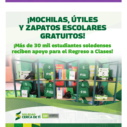
. El ídolo ya no iba a ser Mario Alberto Kempes como en
ese torneo ni mucho menos Videla o Galtieri. El héroe
albiceleste respondía al nombre de
Diego Armando
Maradona.
El 22 de junio de 1986, Cuartos de Final del Mundial de
México 86.
En el Estadio Azteca, ‘El 10’ metió dos
goles contra Inglaterra que explican más sobre
Argentina que cualquier libro de historia
. El primero fue
la mítica “
Mano de Dios
“. Diego saltó a disputar un balón
con el portero Peter Shilton, y ante su falta de estatura,
estiró la mano para acabar empujando la pelota a la red… el
árbitro lo dio por bueno.