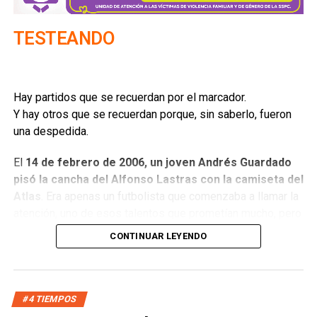
TESTEANDO
Hay partidos que se recuerdan por el marcador.
Y hay otros que se recuerdan porque, sin saberlo, fueron
una despedida.
El
14 de febrero de 2006, un joven Andrés Guardado
pisó la cancha del Alfonso Lastras con la camiseta del
Atlas
. Era apenas un futbolista que comenzaba a llamar la
atención, uno de esos talentos que prometían mucho, pero
que todavía no cargaban con el peso de las expectativas.
CONTINUAR LEYENDO
Meses después estaba jugando en Europa y aquella
terminó siendo
la última vez que San Luis lo vio con un
equipo mexicano en muchos años
(Andrés volvió a San
Luis con León en 2025).
#4 TIEMPOS