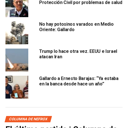
Protección Civil por problemas de salud
No hay potosinos varados en Medio
Oriente: Gallardo
En el video agradecieron a
la Secretaría de Relaciones
Exteriores (SRE), a la Secretaría de la Defensa
Trump lo hace otra vez. EEUU e Israel
atacan Iran
Nacional (Sedena), a la Comisión Nacional de Cultura
Física y Deporte en México (Conade), al Comité
Olímpico Mexicano (COM), y a la Federación Mexicana
Gallardo a Ernesto Barajas: “Ya estaba
de Gimnasia (FMG).
en la banca desde hace un año”
También lee:
Cuatro potosinos en Israel salieron de la
zona de guerra
ARTÍCULOS RELACIONADOS:
ISRAEL
SALIDA
SELECCIÓN MEXICANA DE GIMNASIA RÍTMICA
COLUMNA DE NEFROX