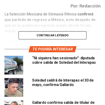
Por: Redacción
La Selección Mexicana de Gimnasia Rítmica
confirmó
que partirán de regreso a México, esto después de
que ya no pudieron regresar al país desde Israel,
debido a los ataques del grupo palestino Húmas.
CONTINUAR LEYENDO
Las deportistas mexicanas se encontraban en un
campamento de preparación en Israe
l para los Juegos
TE PODRÍA INTERESAR
Panamericanos, que se celebrarán en Santiago, Chile, el
“Ni siquiera han sesionado”: diputada
próximo 20 de octubre.
sobre salida de Soledad del Interapas
La Selección Mexicana de Gimnasia Rítmica solicitó al
Gobierno Federal ayuda para poder salir del país y
regresar a México.
Horas más tarde, publicó un video
Soledad saldrá de Interapas el 30 de
mayo, confirma Gallardo
en redes sociales anunciando que próximamente
saldrían de Medio Oriente.
Gallardo confirma salida de titular de