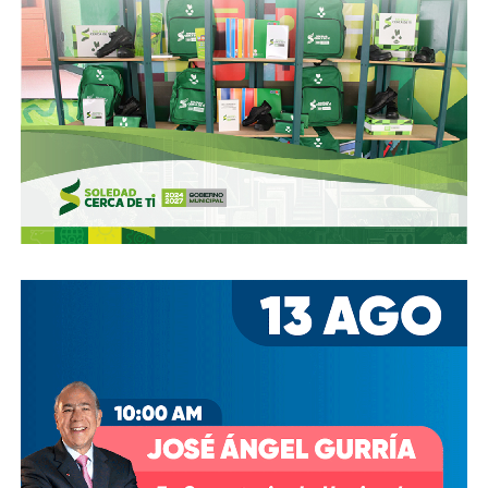
También lee:
La mafia de los franeleros en el Centro
Histórico de San Luis Potosí
ARTÍCULOS RELACIONADOS:
DARK KITCHENS
SAN LUIS POTOSÍ
SIGUIENTE
18 cárteles tienen presencia en el 70% de San Luis
Potosí
NO TE PIERDAS
Soledad será sede del Spartan Race