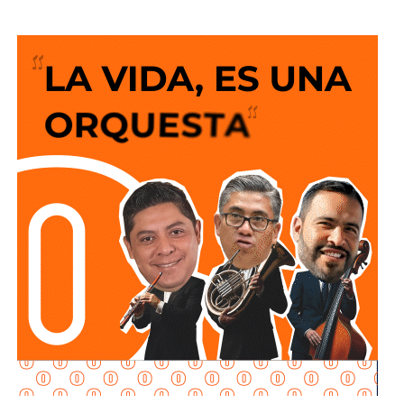
permanente por acercar más beneficios a la población.
El Alcalde recordó que desde el anuncio de este programa
social “Lavanderías Gratuitas”, el mandatario estatal
manifestó el interés de que Soledad fuera de los primeros
municipios beneficiados, por lo que se expresó la
disposición del Ayuntamiento para colaborar en la
consolidación de este proyecto, el cual ahora comienza a
materializarse en un espacio del Sistema Municipal para
el Desarrollo Integral de la Familia (DIF) destinado al
bienestar de las familias.
FIT FOOD SLP
Otro lugar donde puedes tener un control balanceado
sobre tus alimentos es FitFood SLP,
esta dark kitchen
cuenta con servicio a domicilio y ofrece planes
personalizados de alimentación semanal o mensual
de acuerdo al presupuesto y objetivos que el cliente tiene