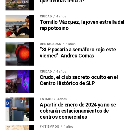
qué tiendas tendrá?
CIUDAD
4 años
Tornillo Vázquez, la joven estrella del
rap potosino
DESTACADAS
5 años
“SLP pasaría a semáforo rojo este
viernes”: Andreu Comas
CIUDAD
4 años
Crudo, el club secreto oculto en el
Centro Histórico de SLP
ESTADO
3 años
A partir de enero de 2024 ya no se
cobrarán estacionamientos de
centros comerciales
#4 TIEMPOS
4 años