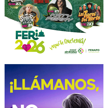
sociales promocionan como bazares, talleres, y cursos
donde propician los alimentos.
Este negocio
incorpora ingredientes como tocino,
manzana, mango, queso azul, jamaica, ajo
caramelizado, tinga de pollo, chicharron verde, rajas
al romero y chorizo en salsa tomate…
Para contactar a El Magueycito se puede hacer desde su
número telefónico
: 444 666 5507, o desde su pagina
web: https://marea.pro/elmagueycito , donde podras
ver el menú y agregarlo a un carrito.