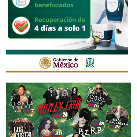
EL MAGUEYCITO
El Magueycito
es cocina artesanal italiana artesanal
con toque mexicano. Prepara pizzas y calzones al
horno, cuenta con servicio a domicilio
, además de
estar presentes en diferentes eventos que por sus redes